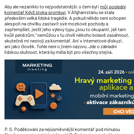
Aby ale nezaniklo to nejpodstatnější, o čem byl i
můj poslední
komentář Když stoka promluví
. V Afghánistánu se stala
především velká lidská tragédie. A pokud někdo není schopen
alespoň na chvilku zastavit své mozkové pochody a
zapřemýšlet, jestli jeho výlevy typu „jsou to okupanti, jeli tam
kvůli penězům,“ nemůžou v tu chvíli někoho bolavě zasáhnout,
skutečně mi nestojí za komentář. Ani v internetové diskuzi,
ani jako člověk. Tohle není o jiném názoru. Jde o základní
lidskou slušnost, která by měla být pro všechny stejná.
P. S. Poděkování za nejúsměvnější komentář pod minulou