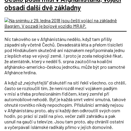
obsadí další dvě základny
Nic takového se v Afghánistánu nedělo, když tam přišly
západní síly včetně Čechů. Devadesátá léta a přelom tisíciletí
pod Hindúkušem skutečně ani náznakem nepřipomínala jednu
z lepších etap ve vývoji země. I proto je zcela nelogické říkat,
že atentátník, který v neděli 5. srpna zaútočil na koaliční
afghánsko-americko-českou jednotku, může být pro samotné
Afghánce hrdina.
A když už „nejchytřejší“ diskutéři na síti řekli všechno, co chtěli,
často se rozloučili tím, že není rozdíl mezi vojákem padlým
v misi a třeba profesionálním řidičem, který zemřel při
automobilové nehodě. Byť je každá smrt velmi smutná, takové
ohnuté rovnítko nikdy nepochopím. Příslušníci armády nejsou
v Afghánistánu proto, aby si každý den odkroutili svých osm
hodin, po práci si zašli na pivo, večer zalili zahrádku a pak
usnuli na gauči u televize. Jsou tam proto, aby chránili ostatní
a vyčerpávali islámské radikály přímo v jejich domovině.