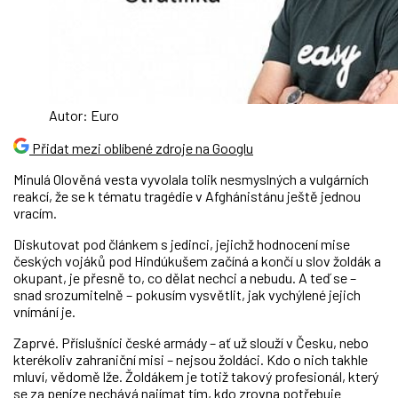
Autor: Euro
Přidat mezi oblíbené zdroje na Googlu
Minulá Olověná vesta vyvolala tolik nesmyslných a vulgárních
reakcí, že se k tématu tragédie v Afghánistánu ještě jednou
vracím.
Diskutovat pod článkem s jedinci, jejichž hodnocení mise
českých vojáků pod Hindúkušem začíná a končí u slov žoldák a
okupant, je přesně to, co dělat nechci a nebudu. A teď se –
snad srozumitelně – pokusím vysvětlit, jak vychýlené jejich
vnímání je.
Zaprvé. Příslušníci české armády – ať už slouží v Česku, nebo
kterékoliv zahraniční misi – nejsou žoldáci. Kdo o nich takhle
mluví, vědomě lže. Žoldákem je totiž takový profesionál, který
se za peníze nechává najímat tím, kdo zrovna potřebuje