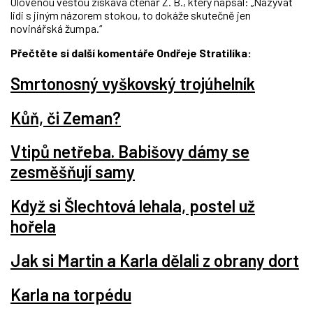
Olověnou vestou získává čtenář Z. B., který napsal: „Nazývat
lidi s jiným názorem stokou, to dokáže skutečně jen
novinářská žumpa.“
Přečtěte si další komentáře Ondřeje Stratilíka:
Smrtonosný vyškovský trojúhelník
Kůň, či Zeman?
Vtipů netřeba. Babišovy dámy se
zesměšňují samy
Když si Šlechtová lehala, postel už
hořela
Jak si Martin a Karla dělali z obrany dort
Karla na torpédu