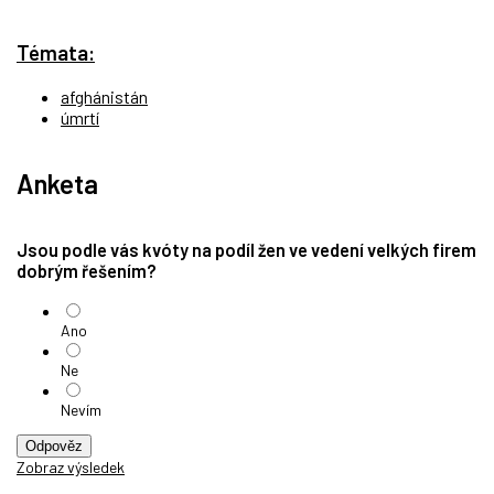
Témata:
afghánistán
úmrtí
Anketa
Jsou podle vás kvóty na podíl žen ve vedení velkých firem
dobrým řešením?
Ano
Ne
Nevím
Odpověz
Zobraz výsledek