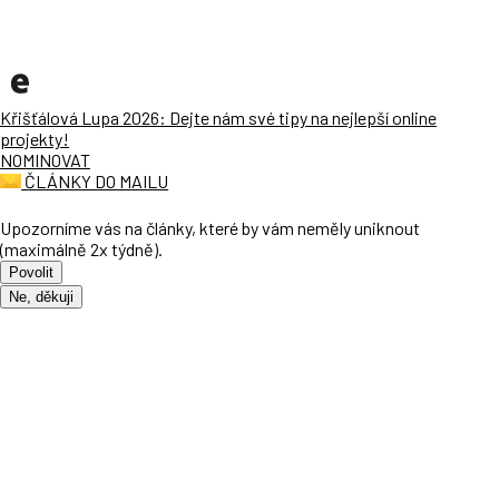
Křišťálová Lupa 2026: Dejte nám své tipy na nejlepší online
projekty!
NOMINOVAT
ČLÁNKY DO MAILU
Upozorníme vás na články, které by vám neměly uniknout
(maximálně 2x týdně).
Povolit
Ne, děkuji