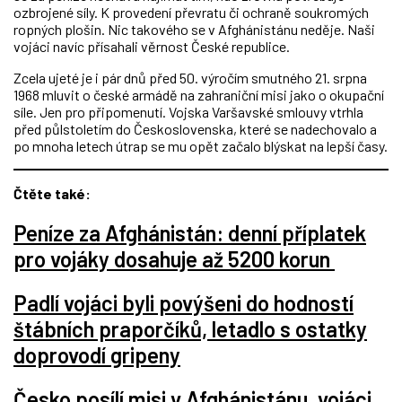
ozbrojené síly. K provedení převratu či ochraně soukromých
ropných plošin. Nic takového se v Afghánistánu neděje. Naši
vojáci navíc přísahali věrnost České republice.
Zcela ujeté je i pár dnů před 50. výročím smutného 21. srpna
1968 mluvit o české armádě na zahraniční misi jako o okupační
síle. Jen pro připomenutí. Vojska Varšavské smlouvy vtrhla
před půlstoletím do Československa, které se nadechovalo a
po mnoha letech útrap se mu opět začalo blýskat na lepší časy.
Čtěte také:
Peníze za Afghánistán: denní příplatek
pro vojáky dosahuje až 5200 korun
Padlí vojáci byli povýšeni do hodností
štábních praporčíků, letadlo s ostatky
doprovodí gripeny
Česko posílí misi v Afghánistánu, vojáci