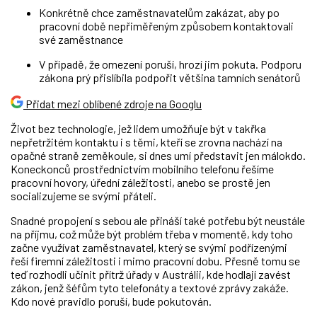
Konkrétně chce zaměstnavatelům zakázat, aby po
pracovní době nepřiměřeným způsobem kontaktovali
své zaměstnance
V případě, že omezení poruší, hrozí jim pokuta. Podporu
zákona prý přislíbila podpořit většina tamních senátorů
Přidat mezi oblíbené zdroje na Googlu
Život bez technologie, jež lidem umožňuje být v takřka
nepřetržitém kontaktu i s těmi, kteří se zrovna nachází na
opačné straně zeměkoule, si dnes umí představit jen málokdo.
Koneckonců prostřednictvím mobilního telefonu řešíme
pracovní hovory, úřední záležitosti, anebo se prostě jen
socializujeme se svými přáteli.
Snadné propojení s sebou ale přináší také potřebu být neustále
na příjmu, což může být problém třeba v momentě, kdy toho
začne využívat zaměstnavatel, který se svými podřízenými
řeší firemní záležitosti i mimo pracovní dobu. Přesně tomu se
teď rozhodli učinit přítrž úřady v Austrálii, kde hodlají zavést
zákon, jenž šéfům tyto telefonáty a textové zprávy zakáže.
Kdo nové pravidlo poruší, bude pokutován.