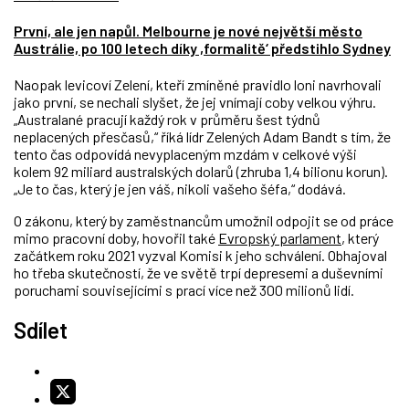
První, ale jen napůl. Melbourne je nové největší město
Austrálie, po 100 letech díky ,formalitě‘ předstihlo Sydney
Naopak levicoví Zelení, kteří zmíněné pravidlo loni navrhovali
jako první, se nechali slyšet, že jej vnímají coby velkou výhru.
„Australané pracují každý rok v průměru šest týdnů
neplacených přesčasů,“ říká lídr Zelených Adam Bandt s tím, že
tento čas odpovídá nevyplaceným mzdám v celkové výši
kolem 92 miliard australských dolarů (zhruba 1,4 bilionu korun).
„Je to čas, který je jen váš, nikoli vašeho šéfa,“ dodává.
O zákonu, který by zaměstnancům umožnil odpojit se od práce
mimo pracovní doby, hovořil také
Evropský parlament
, který
začátkem roku 2021 vyzval Komisi k jeho schválení. Obhajoval
ho třeba skutečností, že ve světě trpí depresemi a duševními
poruchami souvisejícími s prací více než 300 milionů lidí.
Sdílet