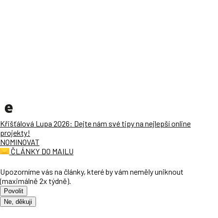
Křišťálová Lupa 2026: Dejte nám své tipy na nejlepší online
projekty!
NOMINOVAT
ČLÁNKY DO MAILU
Upozorníme vás na články, které by vám neměly uniknout
(maximálně 2x týdně).
Povolit
Ne, děkuji