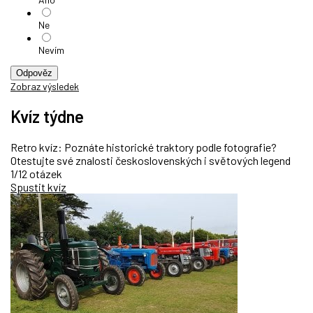
Ne
Nevím
Odpověz
Zobraz výsledek
Kvíz týdne
Retro kvíz: Poznáte historické traktory podle fotografie?
Otestujte své znalosti československých i světových legend
1/12 otázek
Spustit kvíz