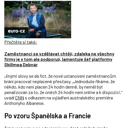
Přečtěte si také:
Zaměstnanci se vzdělávat chtějí, zdaleka ne všechny
firmy je v tom ale podporují, lamentuje šéf platformy
Skillmea Debnár
Jinými slovy se dá říct, že nové ustanovení zaměstnancům
brání pracovat neplacené přesčasy. „Jednoduše říkáme, že
někdo, kdo není placen 24 hodin denně, by neměl být
penalizován za to, že oněch 24 hodin není online a k dispozici,“
uvádí
CNN
s odkazem na vyjádření australského premiéra
Anthonyho Albanese.
Po vzoru Španělska a Francie