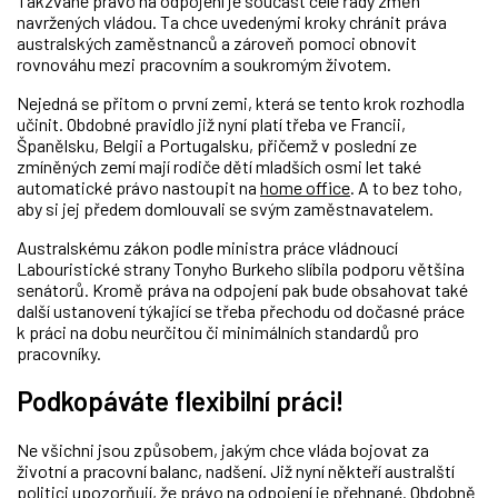
Takzvané právo na odpojení je součást celé řady změn
navržených vládou. Ta chce uvedenými kroky chránit práva
australských zaměstnanců a zároveň pomoci obnovit
rovnováhu mezi pracovním a soukromým životem.
Nejedná se přitom o první zemi, která se tento krok rozhodla
učinit. Obdobné pravidlo již nyní platí třeba ve Francii,
Španělsku, Belgii a Portugalsku, přičemž v poslední ze
zmíněných zemí mají rodiče dětí mladších osmi let také
automatické právo nastoupit na
home office
. A to bez toho,
aby si jej předem domlouvali se svým zaměstnavatelem.
Australskému zákon podle ministra práce vládnoucí
Labouristické strany Tonyho Burkeho slíbila podporu většina
senátorů. Kromě práva na odpojení pak bude obsahovat také
další ustanovení týkající se třeba přechodu od dočasné práce
k práci na dobu neurčitou či minimálních standardů pro
pracovníky.
Podkopáváte flexibilní práci!
Ne všichni jsou způsobem, jakým chce vláda bojovat za
životní a pracovní balanc, nadšení. Již nyní někteří australští
politici upozorňují, že právo na odpojení je přehnané. Obdobně