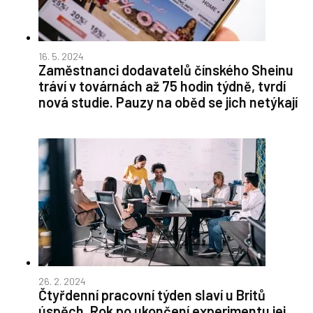
16. 5. 2024
Zaměstnanci dodavatelů čínského Sheinu
tráví v továrnách až 75 hodin týdně, tvrdí
nová studie. Pauzy na oběd se jich netýkají
26. 2. 2024
Čtyřdenní pracovní týden slaví u Britů
úspěch. Rok po ukončení experimentu jej