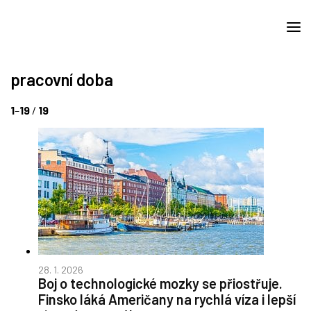
pracovní doba
1
–
19
/
19
28. 1. 2026
Boj o technologické mozky se přiostřuje.
Finsko láká Američany na rychlá víza i lepší