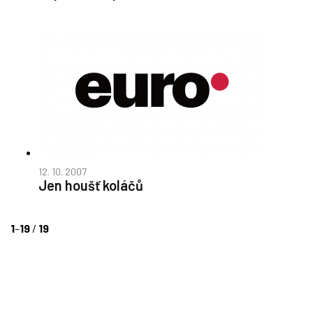
12. 10. 2007
Jen houšť koláčů
1
–
19
/
19