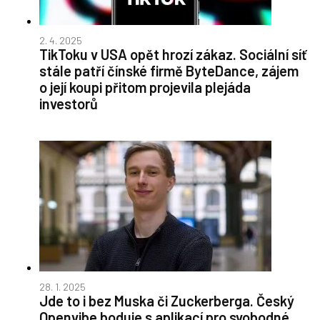
2. 4. 2025
TikToku v USA opět hrozí zákaz. Sociální síť
stále patří čínské firmě ByteDance, zájem
o její koupi přitom projevila plejáda
investorů
28. 1. 2025
Jde to i bez Muska či Zuckerberga. Český
Openvibe boduje s aplikací pro svobodné