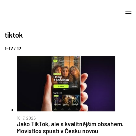
tiktok
1
–
17
/
17
10. 7. 2026
Jako TikTok, ale s kvalitnějším obsahem.
MovixBox spustí v Česku novou