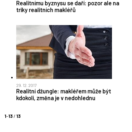
Realitnímu byznysu se daří: pozor ale na
triky realitních makléřů
29. 12. 2017
Realitní džungle: makléřem může být
kdokoli, změna je v nedohlednu
1
–
13
/
13