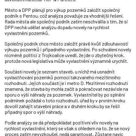
Město a DPP plánují pro výkup pozemků založit společný
podnik s Pentou, což analýza považuje za vhodnější řešení.
Rada města ale společný podnik zatím neschválila s tím, že si
DPP nechá udělat analýzu dopadu novely na rychlost
vyvlastnění pozemků.
Společný podnik chce město založit právě kvůli zdlouhavosti
výkupu pozemků i případného vyvlastnění. Po schválení novely
nicméně politici z Trojkoalice uvedli, že jde o zbytečný krok,
protože nová legislativa může vyvlastnění významně urychlit.
Součástí novely je seznam staveb, u nichž má usnadnit
vyvlastňování pozemků pomocí takzvaného mezitímního
rozhodnutí. Jejich součástí je i metro D. Mezitímní rozhodnutí
znamená, že stavba by mohla začít a pokračovat nezávisle na
sporu o výši náhrady za pozemek. Vyvlastnitel by po splnění
podmínek požádal o toto rozhodnutí, úřad by v prvním kroku
dovolil zahájit stavební práce a v druhém kroku by se řešil
případný spor o výši náhrady.
Podle analýzy se dá předpokládat pozitivní vliv novely na
rychlost vyvlastnění, který se však s ohledem na to, že se nový
proces zatím nevyzkoušel, nedá garantovat. Zůstane navíc