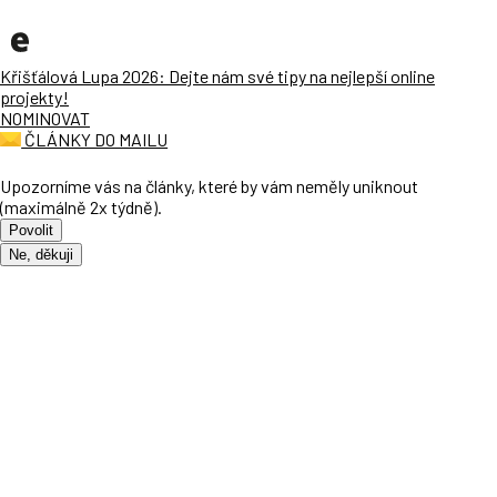
Křišťálová Lupa 2026: Dejte nám své tipy na nejlepší online
projekty!
NOMINOVAT
ČLÁNKY DO MAILU
Upozorníme vás na články, které by vám neměly uniknout
(maximálně 2x týdně).
Povolit
Ne, děkuji