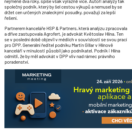
nejméně dva roky, spíše však výrazně více. Autoři analýzy tak
společný podnik, který by šel cestou výkupů a nemusel by se
držet cen určených znaleckými posudky, považují za lepší
řešení.
Partnerem kanceláře HSP & Partners, která analýzu zpracovala
a dříve zastupovala Agrofert, je advokát Květoslav Hlína. Ten
se v poslední době objevil v médiích v souvislosti se svou prací
pro DPP. Generální ředitel podniku Martin Gillar v Hlínově
kanceláři v minulosti působil jako podnikatel. Podnik i Hlína
odmítli, že by měl advokát v DPP vliv nad rámec právního
poradenství.