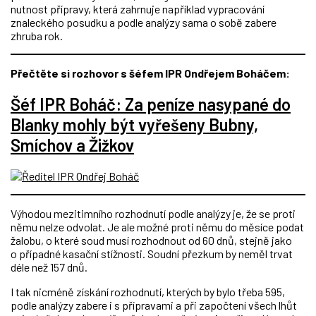
nutnost přípravy, která zahrnuje například vypracování
znaleckého posudku a podle analýzy sama o sobě zabere
zhruba rok.
Přečtěte si rozhovor s šéfem IPR Ondřejem Boháčem:
Šéf IPR Boháč: Za peníze nasypané do
Blanky mohly být vyřešeny Bubny,
Smíchov a Žižkov
Výhodou mezitimního rozhodnutí podle analýzy je, že se proti
němu nelze odvolat. Je ale možné proti němu do měsíce podat
žalobu, o které soud musí rozhodnout od 60 dnů, stejně jako
o případné kasační stížnosti. Soudní přezkum by neměl trvat
déle než 157 dnů.
I tak nicméně získání rozhodnutí, kterých by bylo třeba 595,
podle analýzy zabere i s přípravami a při započtení všech lhůt