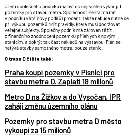
Cílem společného podniku má být co nejrychleji vykoupit
pozemky pro stavbu metra. Společnost Penta má mít
v podniku většinový podíl 51 procent, takže nebude nutné se
při výkupu pozemků řídit pravidly, která musí dodržovat
veřejné subjekty. Společný podnik má zároveň těžit
z finančního zhodnocení pozemků přilehlých k novým
stanicím, a pokrýt tak část nákladů na výstavbu. Plán se
netýká stavby samotného metra, pouze stanic.
O trase D čtěte také:
Praha koupí pozemky v Písnici pro
stavbu metra D. Zaplatí 18 milionů
Metro D na Žižkov a do Vysočan. IPR
zahájí změnu územního plánu
Pozemky pro stavbu metra D město
vykoupí za 15 milionů