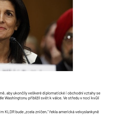
ě, aby ukončily veškeré diplomatické i obchodní vztahy se
le Washingtonu přiblížil svět k válce. Ve středu v noci kvůli
žim KLDR bude „zcela zničen,“ řekla americká velvyslankyně