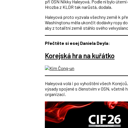
při OSN Nikky Haleyová. Podle ní bylo úterní
Hrozba z KLDR tak narůstá, dodala.
Haleyová proto vyzvala všechny země k pře
Washingtonu měla ukončit dodávky ropy do
aby z totalitní země stáhlo svého velvyslan
Přečtěte si esej Daniela Deyla:
Korejská hra na kuřátko
Haleyová volá i po vyhoštění všech Korejců,
výsady spojené s členstvím v OSN, včetně hl
organizaci.