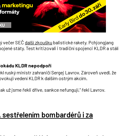
rý večer SEČ
další zkoušku
balistické rakety. Pchjongjang
ojené státy. Test kritizovali i tradiční spojenci KLDR a stálí
lokádu KLDR nepodpoří
l ruský ministr zahraničí Sergej Lavrov. Zároveň uvedl, že
vokují vedení KLDR k dalším ostrým akcím.
k už jsme řekli dříve, sankce nefungují,“ řekl Lavrov.
A sestřelením bombardérů i za