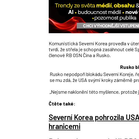
Komunistická Severní Korea provedla v úte
tvrdí, že střela je schopná zasáhnout celé Sp
členové RB OSN Čína a Rusko.
Rusko b
Rusko nepodpoří blokádu Severní Koreje, řek
se mu zdá, že USA svými kroky záměrně pro
„Nejsme nakloněni této myšlence, protože ja
Čtěte také:
Severní Korea pohrozila US
hranicemi