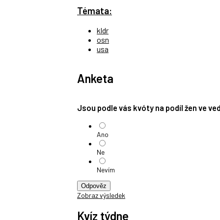
Témata:
kldr
osn
usa
Anketa
Jsou podle vás kvóty na podíl žen ve v
Ano
Ne
Nevím
Odpověz
Zobraz výsledek
Kvíz týdne