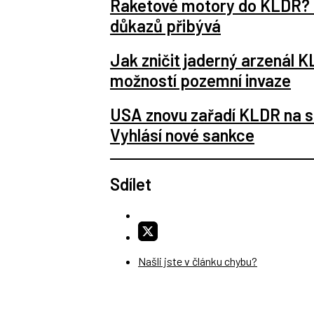
Raketové motory do KLDR? My
důkazů přibývá
Jak zničit jaderný arzenál 
možností pozemní invaze
USA znovu zařadí KLDR na 
Vyhlásí nové sankce
Sdílet
Našli jste v článku chybu?