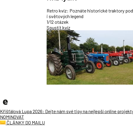
Retro kvíz: Poznáte historické traktory po
i světových legend
1/12 otázek
Spustit kvíz
Křišťálová Lupa 2026: Dejte nám své tipy na nejlepší online projekt
NOMINOVAT
ČLÁNKY DO MAILU