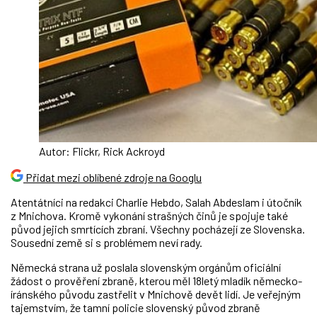
Autor: Flickr, Rick Ackroyd
Přidat mezi oblíbené zdroje na Googlu
Atentátníci na redakci Charlie Hebdo, Salah Abdeslam i útočník
z Mnichova. Kromě vykonání strašných činů je spojuje také
původ jejich smrtících zbraní. Všechny pocházejí ze Slovenska.
Sousední země si s problémem neví rady.
Německá strana už poslala slovenským orgánům oficiální
žádost o prověření zbraně, kterou měl 18letý mladík německo-
íránského původu zastřelit v Mnichově devět lidí. Je veřejným
tajemstvím, že tamní policie slovenský původ zbraně