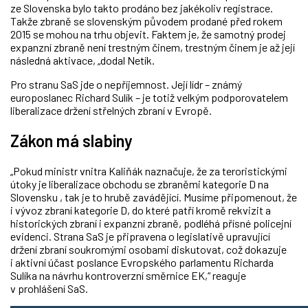
ze Slovenska bylo takto prodáno bez jakékoliv registrace.
Takže zbraně se slovenským původem prodané před rokem
2015 se mohou na trhu objevit. Faktem je, že samotný prodej
expanzní zbraně není trestným činem, trestným činem je až její
následná aktivace, „dodal Netík.
Pro stranu SaS jde o nepříjemnost. Její lídr – známý
europoslanec Richard Sulík – je totiž velkým podporovatelem
liberalizace držení střelných zbraní v Evropě.
Zákon má slabiny
„Pokud ministr vnitra Kaliňák naznačuje, že za teroristickými
útoky je liberalizace obchodu se zbraněmi kategorie D na
Slovensku , tak je to hrubě zavádějící. Musíme připomenout, že
i vývoz zbraní kategorie D, do které patří kromě rekvizit a
historických zbraní i expanzní zbraně, podléhá přísné policejní
evidenci. Strana SaS je připravena o legislativě upravující
držení zbraní soukromými osobami diskutovat, což dokazuje
i aktivní účast poslance Evropského parlamentu Richarda
Sulíka na návrhu kontroverzní směrnice EK,“ reaguje
v prohlášení SaS.