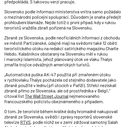
předpokládá. S takovou verzí pracuje.
Slovensko podle informací ministerstva vnitra samo požádalo
o mezinárodní policejní spolupráci. Důvodem je snaha předejít
prohloubení blamáže. Nejde totiž o první případ, kdy v rukou
teroristů vraždila zbraň pořízená na Slovensku.
Zbraně ze Slovenska, podle neoficiálních informací z obchodu
ve městě Partizánské, údajně mají na svědomí také 12 obětí
teroristického útoku na redakci satirického magazínu Charlie
Hebdo. Kalašnikov obstaraný na Slovensku měl v rukou
i marocký islamista, jehož plánovaný útok ve vlaku Thalys
zmařila trojice odvážných amerických turistů.
„Automatická puška AK-47 použitá při zmařeném útoku
v rychlovlaku Thalys pocházela od stejného dodavatele jako
zbraně použité v lednu (při útocích v Paříži). Střelci nezískali
zbraně přímo ze Slovenska, ale od prostředníka v Belgii,“
citoval list
The Wall Street Journal
nejmenovaného
francouzského policistu obeznámeného s případem.
O tom, že teroristé během krátké doby hromadně nakupovali
zbraně ze Slovenska, svědčí i zprávy reportérů slovenské
televize
RTVS
, podle nichž se v zemi zdržoval samotný Salah