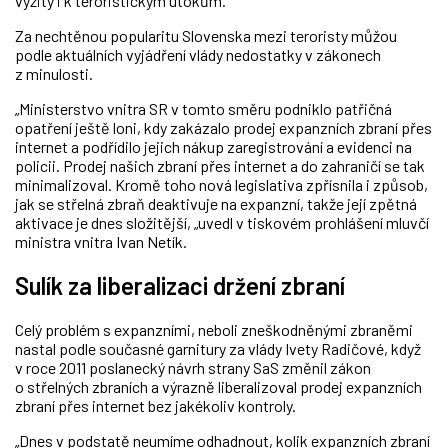
vyžity i k teroristickým útokům.
Za nechtěnou popularitu Slovenska mezi teroristy můžou
podle aktuálních vyjádření vlády nedostatky v zákonech
z minulosti.
„Ministerstvo vnitra SR v tomto směru podniklo patřičná
opatření ještě loni, kdy zakázalo prodej expanzních zbraní přes
internet a podřídilo jejich nákup zaregistrování a evidenci na
policii. Prodej našich zbraní přes internet a do zahraničí se tak
minimalizoval. Kromě toho nová legislativa zpřísnila i způsob,
jak se střelná zbraň deaktivuje na expanzní, takže její zpětná
aktivace je dnes složitější, „uvedl v tiskovém prohlášení mluvčí
ministra vnitra Ivan Netík.
Sulík za liberalizaci držení zbraní
Celý problém s expanzními, neboli zneškodněnými zbraněmi
nastal podle současné garnitury za vlády Ivety Radičové, když
v roce 2011 poslanecký návrh strany SaS změnil zákon
o střelných zbraních a výrazně liberalizoval prodej expanzních
zbraní přes internet bez jakékoliv kontroly.
„Dnes v podstatě neumíme odhadnout, kolik expanzních zbraní