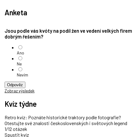
Anketa
Jsou podle vás kvóty na podíl žen ve vedení velkých firem
dobrým řešením?
Ano
Ne
Nevím
Odpověz
Zobraz výsledek
Kvíz týdne
Retro kvíz: Poznáte historické traktory podle fotografie?
Otestujte své znalosti československých i světových legend
1/12 otázek
Spustit kvíz