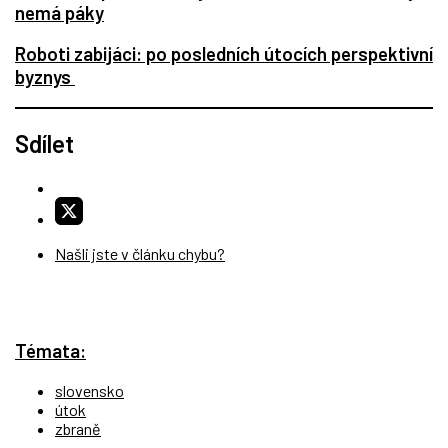
nemá páky
Roboti zabijáci: po posledních útocích perspektivní
byznys
Sdílet
Našli jste v článku chybu?
Témata:
slovensko
útok
zbraně