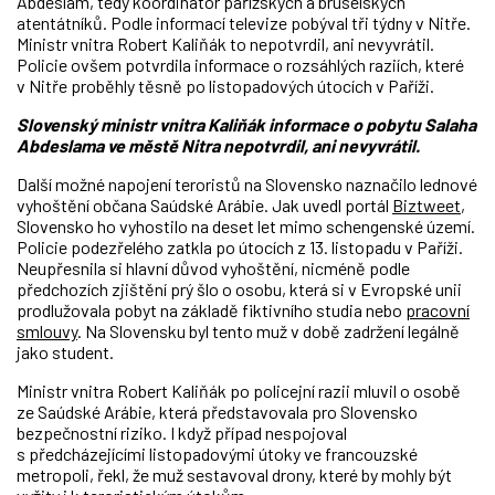
Abdeslam, tedy koordinátor pařížských a bruselských
atentátníků. Podle informací televize pobýval tři týdny v Nitře.
Ministr vnitra Robert Kaliňák to nepotvrdil, ani nevyvrátil.
Policie ovšem potvrdila informace o rozsáhlých raziích, které
v Nitře proběhly těsně po listopadových útocích v Paříži.
Slovenský ministr vnitra Kaliňák informace o pobytu Salaha
Abdeslama ve městě Nitra nepotvrdil, ani nevyvrátil.
Další možné napojení teroristů na Slovensko naznačilo lednové
vyhoštění občana Saúdské Arábie. Jak uvedl portál
Biztweet
,
Slovensko ho vyhostilo na deset let mimo schengenské území.
Policie podezřelého zatkla po útocích z 13. listopadu v Paříži.
Neupřesnila si hlavní důvod vyhoštění, nicméně podle
předchozích zjištění prý šlo o osobu, která si v Evropské unii
prodlužovala pobyt na základě fiktivního studia nebo
pracovní
smlouvy
. Na Slovensku byl tento muž v době zadržení legálně
jako student.
Ministr vnitra Robert Kaliňák po policejní razii mluvil o osobě
ze Saúdské Arábie, která představovala pro Slovensko
bezpečnostní riziko. I když případ nespojoval
s předcházejícími listopadovými útoky ve francouzské
metropoli, řekl, že muž sestavoval drony, které by mohly být