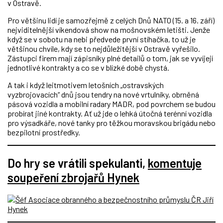
v Ostravě.
Pro většinu lidí je samozřejmě z celých Dnů NATO (15. a 16. září)
nejviditelnější víkendová show na mošnovském letišti. Jenže
když se v sobotu na nebi předvede první stíhačka, to už je
většinou chvíle, kdy se to nejdůležitější v Ostravě vyřešilo.
Zástupci firem mají zápisníky plné detailů o tom, jak se vyvíjejí
jednotlivé kontrakty a co se v blízké době chystá.
A tak i když leitmotivem letošních „ostravských
vyzbrojovacích“ dnů jsou tendry na nové vrtulníky, obrněná
pásová vozidla a mobilní radary MADR, pod povrchem se budou
probírat jiné kontrakty. Ať už jde o lehká útočná terénní vozidla
pro výsadkáře, nové tanky pro těžkou moravskou brigádu nebo
bezpilotní prostředky.
Do hry se vrátili spekulanti,
komentuje
soupeření zbrojařů Hynek