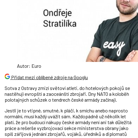
Autor: Euro
Přidat mezi oblíbené zdroje na Googlu
Sotva z Ostravy zmizí světoví atleti, do hotelových pokojů se
nastěhují evropští a zaoceánští zbrojaři. Dny NATO a koloběh
polotajných schůzek o tendrech české armády začínají.
Jestli je to vtipné, smutné, k pláči, k smíchu anebo naprosto
normální, musí každý uvážit sám. Každopádně už několik let
platí, že pro budoucí nákupy české armády není ani tak důležitá
práce a rešerše vyzbrojovací sekce ministerstva obrany jako
spíš zářijová jednání zbrojařů, vojáků, úředníků a diplomatů