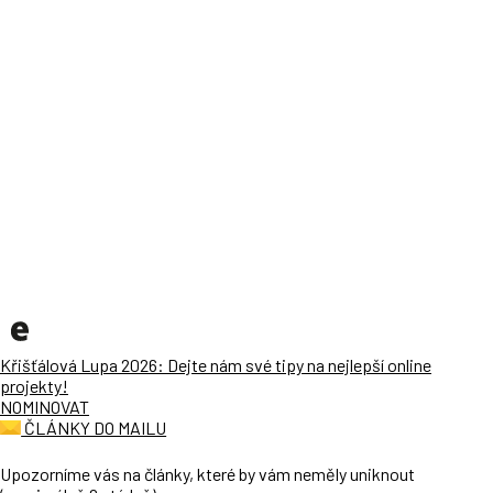
Křišťálová Lupa 2026: Dejte nám své tipy na nejlepší online
projekty!
NOMINOVAT
ČLÁNKY DO MAILU
Upozorníme vás na články, které by vám neměly uniknout