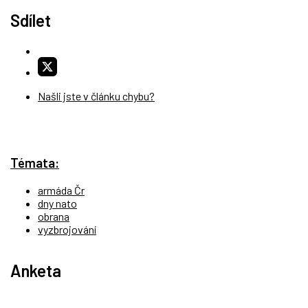
Sdílet
Našli jste v článku chybu?
Témata:
armáda Čr
dny nato
obrana
vyzbrojování
Anketa