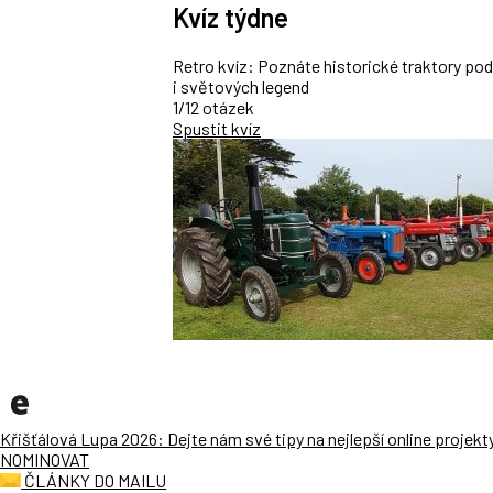
Kvíz týdne
Retro kvíz: Poznáte historické traktory po
i světových legend
1/12 otázek
Spustit kvíz
Křišťálová Lupa 2026: Dejte nám své tipy na nejlepší online projekt
NOMINOVAT
ČLÁNKY DO MAILU