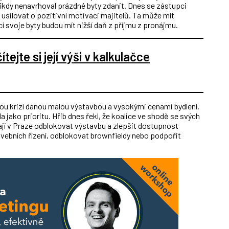
 nikdy nenavrhoval prázdné byty zdanit. Dnes se zástupci
 usilovat o pozitivní motivaci majitelů. Ta může mít
cí svoje byty budou mít nižší daň z příjmu z pronájmu.
tejte si její výši v kalkulačce
vou krizí danou malou výstavbou a vysokými cenami bydlení.
a jako prioritu. Hřib dnes řekl, že koalice ve shodě se svých
ají v Praze odblokovat výstavbu a zlepšit dostupnost
tavebních řízení, odblokovat brownfieldy nebo podpořit