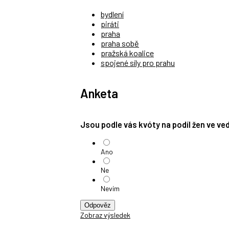
bydlení
piráti
praha
praha sobě
pražská koalice
spojené síly pro prahu
Anketa
Jsou podle vás kvóty na podíl žen ve v
Ano
Ne
Nevím
Odpověz
Zobraz výsledek