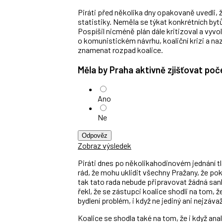
Piráti před několika dny opakovaně uvedli
statistiky. Neměla se týkat konkrétních byt
Pospíšil nicméně plán dále kritizoval a vyvol
o komunistickém návrhu, koaliční krizi a nazn
znamenat rozpad koalice.
Měla by Praha aktivně zjišťovat po
Ano
Ne
Odpověz
Zobraz výsledek
Piráti dnes po několikahodinovém jednání tla
rád, že mohu uklidit všechny Pražany, že pok
tak tato rada nebude připravovat žádná sankč
řekl, že se zástupci koalice shodli na tom, 
bydlení problém, i když ne jediný ani nejzáva
Koalice se shodla také na tom, že i když ana