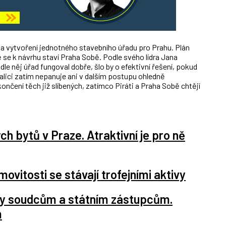
na vytvoření jednotného stavebního úřadu pro Prahu. Plán
 se k návrhu staví Praha Sobě. Podle svého lídra Jana
dle něj úřad fungoval dobře, šlo by o efektivní řešení, pokud
oalici zatím nepanuje ani v dalším postupu ohledně
končení těch již slíbených, zatímco Piráti a Praha Sobě chtějí
ých bytů v Praze. Atraktivní je pro ně
vitosti se stávají trofejními aktivy
y soudcům a státním zástupcům.
m