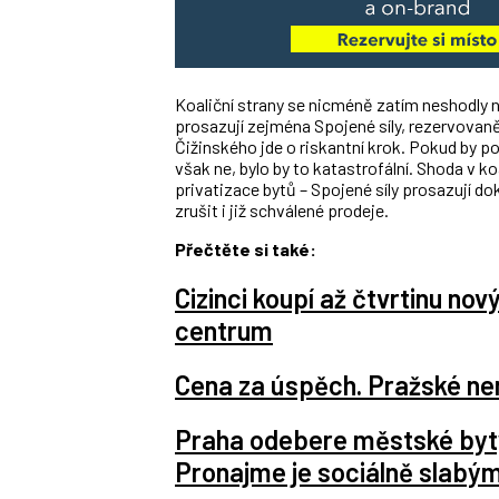
Koaliční strany se nicméně zatím neshodly 
prosazují zejména Spojené síly, rezervovaně
Čižinského jde o riskantní krok. Pokud by po
však ne, bylo by to katastrofální. Shoda v k
privatizace bytů – Spojené síly prosazují do
zrušit i již schválené prodeje.
Přečtěte si také:
Cizinci koupí až čtvrtinu nov
centrum
Cena za úspěch. Pražské nemo
Praha odebere městské byt
Pronajme je sociálně slabý