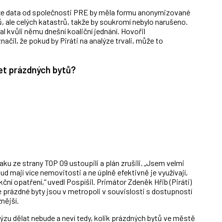
, že data od společnosti PRE by měla formu anonymizované
ů, ale celých katastrů, takže by soukromí nebylo narušeno.
al kvůli němu dnešní koaliční jednání. Hovořil
ačil, že pokud by Piráti na analýze trvali, může to
čet prázdných bytů?
ku ze strany TOP 09 ustoupili a plán zrušili. „Jsem velmi
ud mají více nemovitosti a ne úplně efektivně je využívají,
ní opatření,“ uvedl Pospíšil. Primátor Zdeněk Hřib (Piráti)
že prázdné byty jsou v metropoli v souvislosti s dostupností
žnější.
lýzu dělat nebude a neví tedy, kolik prázdných bytů ve městě