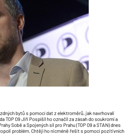
dných bytů s pomocí dat z elektroměrů, jak navrhovali
eda TOP 09 Jiří Pospíšil ho označil za zásah do soukromí a
 Prahy Sobě a Spojených sil pro Prahu (TOP 09 a STAN) dnes
ropoli problém. Chtějí ho nicméně řešit s pomocí pozitivních