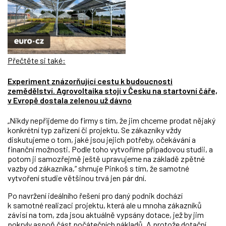
Přečtěte si také:
Experiment znázorňující cestu k budoucnosti
zemědělství. Agrovoltaika stojí v Česku na startovní čáře,
v Evropě dostala zelenou už dávno
„Nikdy nepřijdeme do firmy s tím, že jim chceme prodat nějaký
konkrétní typ zařízení či projektu. Se zákazníky vždy
diskutujeme o tom, jaké jsou jejich potřeby, očekávání a
finanční možnosti. Podle toho vytvoříme případovou studii, a
potom ji samozřejmě ještě upravujeme na základě zpětné
vazby od zákazníka,“ shrnuje Pinkoš s tím, že samotné
vytvoření studie většinou trvá jen pár dní.
Po navržení ideálního řešení pro daný podnik dochází
k samotné realizaci projektu, která ale u mnoha zákazníků
závisí na tom, zda jsou aktuálně vypsány dotace, jež by jim
pokryly aspoň část počátečních nákladů. A protože dotační