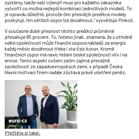
systémy, takže naši inženýři musí pro každého zákazníka
vytvořit co možná nejlepší kombinaci jednotlivých modelů. To
je opravdu důležité, protože čím přesnější predikce modely
poskytují, tím větších úspor lze dosáhnout,“ vysvětluje Pinkoš.
V současné době přesnost těchto predikcí průměrně
přesahuje 85 procent. To, řečeno jinak, znamená, že u středně
velké společnosti může finanční úspora nákladů za energie
každý měsíc dosáhnout třeba i sta tisíc korun. Kromě
finančních úspor má navíc řešení české společnosti vliv i na
emise. Tento aspekt ovšem zatím zajímá převážně
společnosti ze západoevropských zemí, v případě Česka
hlavní motivací firem nadále zůstává právě ušetření peněz.
Přečtěte si také: