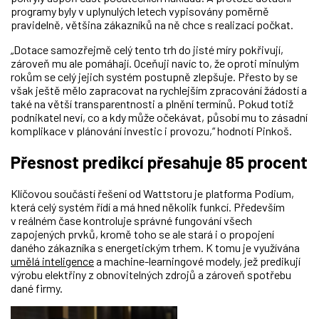
programy byly v uplynulých letech vypisovány poměrně
pravidelně, většina zákazníků na ně chce s realizací počkat.
„Dotace samozřejmě celý tento trh do jisté míry pokřivují,
zároveň mu ale pomáhají. Oceňuji navíc to, že oproti minulým
rokům se celý jejich systém postupně zlepšuje. Přesto by se
však ještě mělo zapracovat na rychlejším zpracování žádostí a
také na větší transparentnosti a plnění termínů. Pokud totiž
podnikatel neví, co a kdy může očekávat, působí mu to zásadní
komplikace v plánování investic i provozu,“ hodnotí Pinkoš.
Přesnost predikcí přesahuje 85 procent
Klíčovou součástí řešení od Wattstoru je platforma Podium,
která celý systém řídí a má hned několik funkcí. Především
v reálném čase kontroluje správné fungování všech
zapojených prvků, kromě toho se ale stará i o propojení
daného zákazníka s energetickým trhem. K tomu je využívána
umělá inteligence
a machine-learningové modely, jež predikují
výrobu elektřiny z obnovitelných zdrojů a zároveň spotřebu
dané firmy.