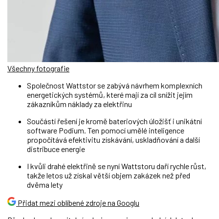
Všechny fotografie
Společnost Wattstor se zabývá návrhem komplexních
energetických systémů, které mají za cíl snížit jejím
zákazníkům náklady za elektřinu
Součástí řešení je kromě bateriových úložišť i unikátní
software Podium. Ten pomocí umělé inteligence
propočítává efektivitu získávání, uskladňování a další
distribuce energie
I kvůli drahé elektřině se nyní Wattstoru daří rychle růst,
takže letos už získal větší objem zakázek než před
dvěma lety
Přidat mezi oblíbené zdroje na Googlu