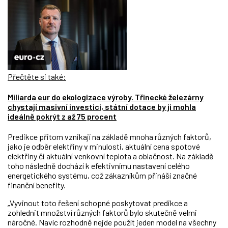
Přečtěte si také:
Miliarda eur do ekologizace výroby. Třinecké železárny
chystají masivní investici, státní dotace by ji mohla
ideálně pokrýt z až 75 procent
Predikce přitom vznikají na základě mnoha různých faktorů,
jako je odběr elektřiny v minulosti, aktuální cena spotové
elektřiny či aktuální venkovní teplota a oblačnost. Na základě
toho následně dochází k efektivnímu nastavení celého
energetického systému, což zákazníkům přináší značné
finanční benefity.
„Vyvinout toto řešení schopné poskytovat predikce a
zohlednit množství různých faktorů bylo skutečně velmi
náročné. Navíc rozhodně nejde použít jeden model na všechny