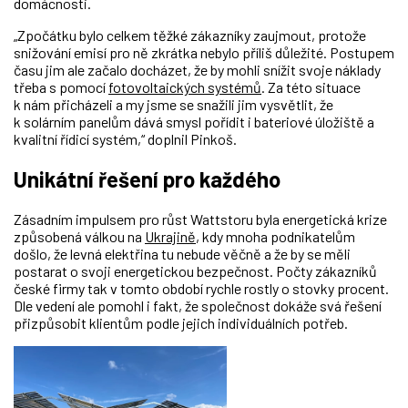
domácnosti.
„Zpočátku bylo celkem těžké zákazníky zaujmout, protože
snižování emisí pro ně zkrátka nebylo příliš důležité. Postupem
času jim ale začalo docházet, že by mohli snížit svoje náklady
třeba s pomocí
fotovoltaických systémů
. Za této situace
k nám přicházeli a my jsme se snažili jim vysvětlit, že
k solárním panelům dává smysl pořídit i bateriové úložiště a
kvalitní řídicí systém,“ doplnil Pinkoš.
Unikátní řešení pro každého
Zásadním impulsem pro růst Wattstoru byla energetická krize
způsobená válkou na
Ukrajině
, kdy mnoha podnikatelům
došlo, že levná elektřina tu nebude věčně a že by se měli
postarat o svoji energetickou bezpečnost. Počty zákazníků
české firmy tak v tomto období rychle rostly o stovky procent.
Dle vedení ale pomohl i fakt, že společnost dokáže svá řešení
přizpůsobit klientům podle jejich individuálních potřeb.