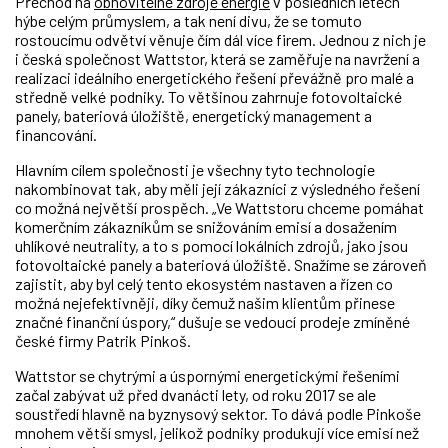
Přechod na
obnovitelné zdroje energie
v posledních letech
hýbe celým průmyslem, a tak není divu, že se tomuto
rostoucímu odvětví věnuje čím dál více firem. Jednou z nich je
i česká společnost Wattstor, která se zaměřuje na navržení a
realizaci ideálního energetického řešení převážně pro malé a
středně velké podniky. To většinou zahrnuje fotovoltaické
panely, bateriová úložiště, energetický management a
financování.
Hlavním cílem společnosti je všechny tyto technologie
nakombinovat tak, aby měli její zákazníci z výsledného řešení
co možná největší prospěch. „Ve Wattstoru chceme pomáhat
komerčním zákazníkům se snižováním emisí a dosažením
uhlíkové neutrality, a to s pomocí lokálních zdrojů, jako jsou
fotovoltaické panely a bateriová úložiště. Snažíme se zároveň
zajistit, aby byl celý tento ekosystém nastaven a řízen co
možná nejefektivněji, díky čemuž našim klientům přinese
značné finanční úspory,“ dušuje se vedoucí prodeje zmíněné
české firmy Patrik Pinkoš.
Wattstor se chytrými a úspornými energetickými řešeními
začal zabývat už před dvanácti lety, od roku 2017 se ale
soustředí hlavně na byznysový sektor. To dává podle Pinkoše
mnohem větší smysl, jelikož podniky produkují více emisí než