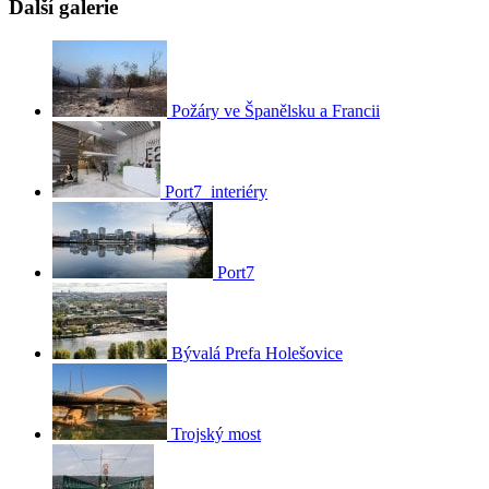
Další galerie
Požáry ve Španělsku a Francii
Port7_interiéry
Port7
Bývalá Prefa Holešovice
Trojský most