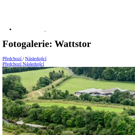
Fotogalerie: Wattstor
Předchozí
/
Následující
Předchozí
Následující