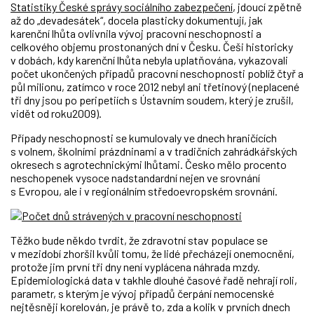
Statistiky České správy sociálního zabezpečení
, jdoucí zpětně
až do „devadesátek“, docela plasticky dokumentují, jak
karenční lhůta ovlivnila vývoj pracovní neschopnosti a
celkového objemu prostonaných dní v Česku. Češi historicky
v dobách, kdy karenční lhůta nebyla uplatňována, vykazovali
počet ukončených případů pracovní neschopnosti poblíž čtyř a
půl milionu, zatímco v roce 2012 nebyl ani třetinový (neplacené
tři dny jsou po peripetiích s Ústavním soudem, který je zrušil,
vidět od roku2009).
Případy neschopnosti se kumulovaly ve dnech hraničících
s volnem, školními prázdninami a v tradičních zahrádkářských
okresech s agrotechnickými lhůtami. Česko mělo procento
neschopenek vysoce nadstandardní nejen ve srovnání
s Evropou, ale i v regionálním středoevropském srovnání.
Těžko bude někdo tvrdit, že zdravotní stav populace se
v mezidobí zhoršil kvůli tomu, že lidé přecházejí onemocnění,
protože jim první tři dny není vyplácena náhrada mzdy.
Epidemiologická data v takhle dlouhé časové řadě nehrají roli,
parametr, s kterým je vývoj případů čerpání nemocenské
nejtěsněji korelován, je právě to, zda a kolik v prvních dnech