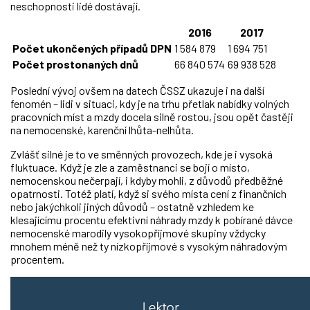
neschopnosti lidé dostávají.
2016
2017
Počet ukončených případů DPN
1 584 879
1 694 751
Počet prostonaných dnů
66 840 574
69 938 528
Poslední vývoj ovšem na datech ČSSZ ukazuje i na další
fenomén – lidi v situaci, kdy je na trhu přetlak nabídky volných
pracovních míst a mzdy docela silně rostou, jsou opět častěji
na nemocenské, karenční lhůta-nelhůta.
Zvlášť silné je to ve směnných provozech, kde je i vysoká
fluktuace. Když je zle a zaměstnanci se bojí o místo,
nemocenskou nečerpají, i kdyby mohli, z důvodů předběžné
opatrnosti. Totéž platí, když si svého místa cení z finančních
nebo jakýchkoli jiných důvodů – ostatně vzhledem ke
klesajícímu procentu efektivní náhrady mzdy k pobírané dávce
nemocenské marodily vysokopříjmové skupiny vždycky
mnohem méně než ty nízkopříjmové s vysokým náhradovým
procentem.