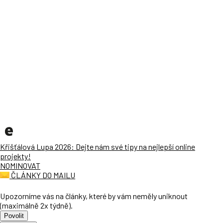
Křišťálová Lupa 2026: Dejte nám své tipy na nejlepší online
projekty!
NOMINOVAT
ČLÁNKY DO MAILU
Upozorníme vás na články, které by vám neměly uniknout
(maximálně 2x týdně).
Povolit