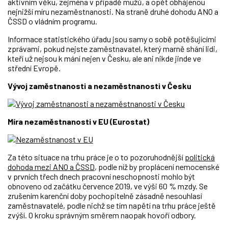
aktivním věku, zejména v případě mužů, a opět obhájenou
nejnižší míru nezaměstnanosti. Na straně druhé dohodu ANO a
ČSSD o vládním programu.
Informace statistického úřadu jsou samy o sobě potěšujícími
zprávami, pokud nejste zaměstnavatel, který marně shání lidi,
kteří už nejsou k mání nejen v Česku, ale ani nikde jinde ve
střední Evropě.
Vývoj zaměstnanosti a nezaměstnanosti v Česku
Míra nezaměstnanosti v EU (Eurostat)
Za této situace na trhu práce je o to pozoruhodnější
politická
dohoda mezi ANO a ČSSD
, podle níž by proplácení nemocenské
v prvních třech dnech pracovní neschopnosti mohlo být
obnoveno od začátku července 2019, ve výši 60 % mzdy. Se
zrušením karenční doby pochopitelně zásadně nesouhlasí
zaměstnavatelé, podle nichž se tím napětí na trhu práce ještě
zvýší. O kroku správným směrem naopak hovoří odbory.