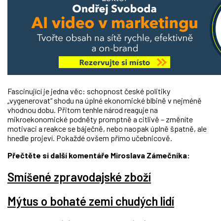
Fascinující je jedna věc: schopnost české politiky
„vygenerovat“ shodu na úplné ekonomické blbině v nejméně
vhodnou dobu. Přitom tenhle národ reaguje na
mikroekonomické podněty promptně a citlivě – změníte
motivaci a reakce se báječně, nebo naopak úplně špatně, ale
hnedle projeví. Pokaždé ovšem přímo učebnicově.
Přečtěte si další komentáře Miroslava Zámečníka:
Smíšené zpravodajské zboží
Mýtus o bohaté zemi chudých lidí