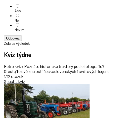
Ano
Ne
Nevím
Odpověz
Zobraz výsledek
Kvíz týdne
Retro kvíz: Poznáte historické traktory podle fotografie?
Otestujte své znalosti československých i světových legend
1/12 otázek
Spustit kvíz