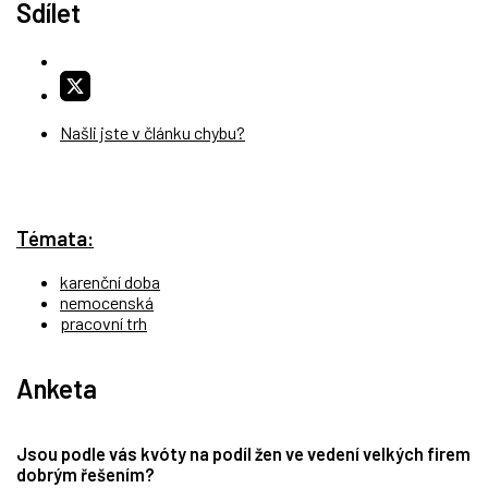
Sdílet
Našli jste v článku chybu?
Témata:
karenční doba
nemocenská
pracovní trh
Anketa
Jsou podle vás kvóty na podíl žen ve vedení velkých firem
dobrým řešením?