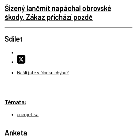
Šizený lančmít napáchal obrovské
škody. Zákaz přichází pozdě
Sdílet
Našli jste v článku chybu?
Témata:
energetika
Anketa