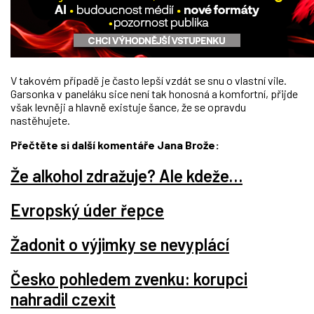
V takovém případě je často lepší vzdát se snu o vlastní vile.
Garsonka v paneláku sice není tak honosná a komfortní, přijde
však levněji a hlavně existuje šance, že se opravdu
nastěhujete.
Přečtěte si další komentáře Jana Brože:
Že alkohol zdražuje? Ale kdeže…
Evropský úder řepce
Žadonit o výjimky se nevyplácí
Česko pohledem zvenku: korupci
nahradil czexit