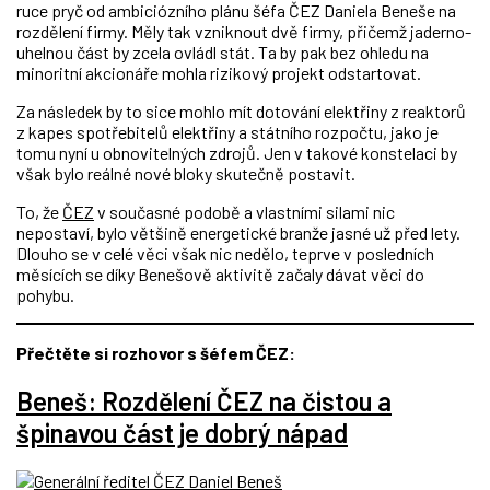
ruce pryč od ambiciózního plánu šéfa ČEZ Daniela Beneše na
rozdělení firmy. Měly tak vzniknout dvě firmy, přičemž jaderno-
uhelnou část by zcela ovládl stát. Ta by pak bez ohledu na
minoritní akcionáře mohla rizikový projekt odstartovat.
Za následek by to sice mohlo mít dotování elektřiny z reaktorů
z kapes spotřebitelů elektřiny a státního rozpočtu, jako je
tomu nyní u obnovitelných zdrojů. Jen v takové konstelaci by
však bylo reálné nové bloky skutečně postavit.
To, že
ČEZ
v současné podobě a vlastními silami nic
nepostaví, bylo většině energetické branže jasné už před lety.
Dlouho se v celé věci však nic nedělo, teprve v posledních
měsících se díky Benešově aktivitě začaly dávat věci do
pohybu.
Přečtěte si rozhovor s šéfem ČEZ:
Beneš: Rozdělení ČEZ na čistou a
špinavou část je dobrý nápad