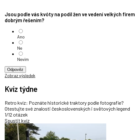
Jsou podle vás kvóty na podíl žen ve vedení velkých firem
dobrým řešením?
Ano
Ne
Nevím
Odpověz
Zobraz výsledek
Kvíz týdne
Retro kvíz: Poznáte historické traktory podle fotografie?
Otestujte své znalosti československých i světových legend
1/12 otázek
Spustit kvíz