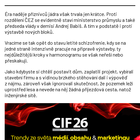
Éra naděje příznivců jádra však trvala jen krátce. Proti
rozdělení ČEZ se evidentně staví ministerstvo průmyslu a také
předseda vlády v demisi Andrej Babiš. A tím v podstatě i proti
výstavbě nových bloků.
Vracíme se tak opět do stavu letité schizofrenie, kdy se na
jedné straně intenzivně pracuje na přípravě výstavby, ty
nejdůležitější kroky v harmonogramu se však neřeší nebo
přeskakují.
Jako kdybyste si chtěli postavit dům, zaplatili projekt, vybírali
stavební firmu a s vidinou brzkého stěhování dali i výpověď
z nájmu, zároveň však ignorovali skutečnost, že pozemek leží
uprostřed lesa a nevede na něj žádná příjezdová cesta, natož
inženýrské sítě.