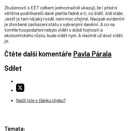
Zkušenosti s EET celkem jednoznačně ukazují, že i před ní
většina podnikatelů daně platila řádně a ti, co šidili, šidí stále.
Jestli je tam nějaký rozdíl, není moc zřejmé. Naopak evidentní
je zhoršené zacházení státu s vybranými daněmi. A co na
tomhle hospodaření nebylo vidět v době hojnosti a
ekonomického růstu, bude vidět nyní. A vlastně už dost vidět
je.
Čtěte další komentáře
Pavla Párala
Sdílet
Našli jste v článku chybu?
Témata: