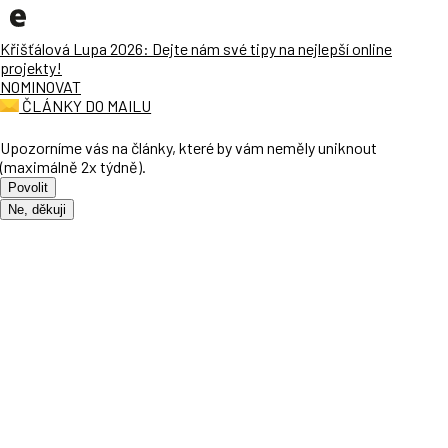
Křišťálová Lupa 2026: Dejte nám své tipy na nejlepší online
projekty!
NOMINOVAT
ČLÁNKY DO MAILU
Upozorníme vás na články, které by vám neměly uniknout
(maximálně 2x týdně).
Povolit
Ne, děkuji