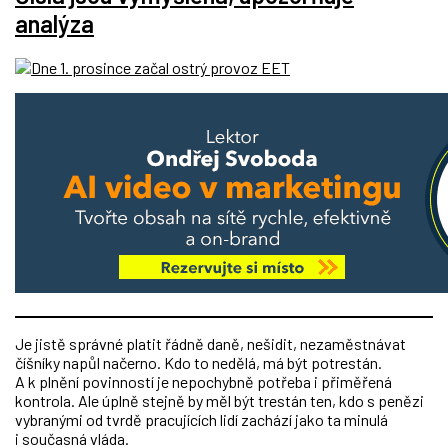
analýza
Je jistě správné platit řádně daně, nešidit, nezaměstnávat
číšníky napůl načerno. Kdo to nedělá, má být potrestán.
A k plnění povinností je nepochybně potřeba i přiměřená
kontrola. Ale úplně stejně by měl být trestán ten, kdo s penězi
vybranými od tvrdě pracujících lidí zachází jako ta minulá
i současná vláda.