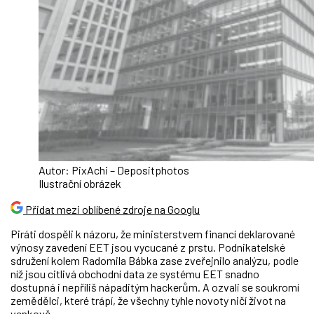
Autor: PixAchi – Depositphotos
Ilustrační obrázek
Přidat mezi oblíbené zdroje na Googlu
Piráti dospěli k názoru, že ministerstvem financí deklarované
výnosy zavedení EET jsou vycucané z prstu. Podnikatelské
sdružení kolem Radomila Bábka zase zveřejnilo analýzu, podle
níž jsou citlivá obchodní data ze systému EET snadno
dostupná i nepříliš nápaditým hackerům. A ozvali se soukromí
zemědělci, které trápí, že všechny tyhle novoty ničí život na
venkově.