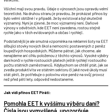
Všichni mají svou pravdu. Údaje o výnosech jsou opravdu velmi
teoretické. Na druhou stranu je pravdou, že prokázat přínos by
bylo velmi obtížné i v případě, že by existoval a byl skutečně
významný. Nyní je zjevné, že moc významný není. Daňové
výnosy v odvětvích, kde EET není zavedena, rostou stejně
rychle jako v těch evidovaných a občas i rychleji.
Podstatnější je ale smutná vzpomínka na reklamní šoty na EET
slibující stovky nových škol a nemocnic postavených z peněz
loupeživých hospodských. Můžeme pátrat, jak chceme, ale
nenajdeme ani cihlu položenou z těchto výnosů. Vysoké výběry
daní končí v rychle rostoucích platech ještě rychleji rostoucího
počtu státních zaměstnanců. Kdybychom se chtěli ptát, jak se
zvedla produktivita ve státním sektoru či jaké nové úkoly musí
stát plnit, že potřebuje o polovinu více peněz na svůj provoz
než před pěti lety, odpověď nedostaneme.
Jak vidí přínos EET Piráti:
Pomohla EET k vyššímu výběru daní?
Čísla jsou vymyšlená, upozorňuje