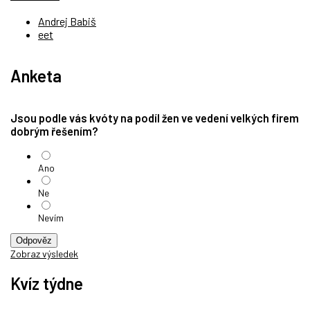
Andrej Babiš
eet
Anketa
Jsou podle vás kvóty na podíl žen ve vedení velkých firem
dobrým řešením?
Ano
Ne
Nevím
Odpověz
Zobraz výsledek
Kvíz týdne