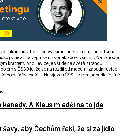
zdá almužnu z toho, co vyššími daněmi uloupí bohatším,
Česku jsme až na výjimky nízkonákladoví všichni. Ne náhodou
kým bratrem. Ano, levice je všude na světě stranou
oblém s ČSSD je, že se na rozdíl od moderní západní levice
e někdo nejdřív vydělal. Na sjezdu ČSSD o tom nepadlo jediné
e:
 kanady. A Klaus mladší na to jde
šavy, aby Čechům řekl, že si za jídlo