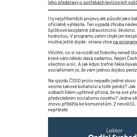
I ty nejpříšernější projevy ale působí jako
oficiálně vyhlásila. Ten vypadá zhruba násl
špičkové bezplatné zdravotnictví, školství, 
hodnotou. V programu zatím chybí jen bezpla
možná ještě dojde: strana chce
na programu
Všichni, co si na rozdíl od Sobotky neradi l
které vám někdo dává zadarmo. Nejen Čechy 
všechno a nic. A jak kdysi trefně řekla býv
socialismem je, že vám jednou dojdou peníz
Na sjezdu ČSSD proto nepadlo jediné slovo o
vezme takové bohatství a tolik peněz? Jak 
volbách lidem upřímně přizná, že na své před
předvolebním socialismu nového? Jedna věc
znovu přiblížila ke komunistům. Z nevoličů, 
nepřátelé.