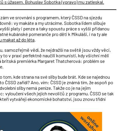
 balzám ve srovnání s programem, který ČSSD na sjezdu
edovně: vy makáte a my utrácíme. Sobotka lidem slibuje
vyšší platy i penze a taky spoustu práce s vyšší přidanou
tné kubánské pomeranče pro děti k Mikuláši, i na ty ale
 makat až do léta
.
žou, samozřejmě vědí, že nejdražší na světě jsou vždy věci,
to v praxi perfektně naučili komunisti, kdy všichni měli
alá britská premiérka Margaret Thatcherová: problém se
e.
 tom, kde strana na své sliby bude brát. Kde se najednou
to ČSSD zařídí? Ano, vím: ČSSD je známá tím, že aspoň po
volební sliby nemá peníze. Takže co je na jejím
: vyloučení všech jejích nevoličů z programu. ČSSD se tak
kteří vytvářejí ekonomické bohatství, jsou znovu třídní