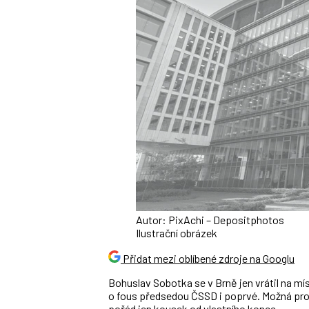
Autor: PixAchi – Depositphotos
Ilustrační obrázek
Přidat mezi oblíbené zdroje na Googlu
Bohuslav Sobotka se v Brně jen vrátil na míst
o fous předsedou ČSSD i poprvé. Možná proto
pořád jen kousek od vlastního konce.