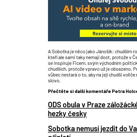
A Sobotka je něco jako Jánošík: chudším ro
kteří ale sami taky nemají dost, protože v 
se inspiruje Ficem, svým východním politic
chudších, protože vpravo už je obsazeno. Pr
vůbec nestará o to, aby na její chudší volič
slovo.
Přečtěte si další komentáře Petra Holc
ODS obula v Praze záložácké
hezky česky
Sobotka nemusí jezdit do Var