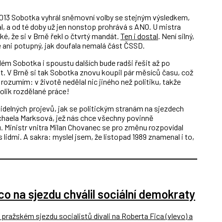
 2013 Sobotka vyhrál sněmovní volby se stejným výsledkem,
l, a od té doby už jen nonstop prohrává s ANO. U mistra
cké, že si v Brně řekl o čtvrtý mandát.
Ten i dostal
. Není silný,
le ani potupný, jak doufala nemalá část ČSSD.
ém Sobotka i spoustu dalších bude radši řešit až po
t. V Brně si tak Sobotka znovu koupil pár měsíců času, což
zumím: v životě nedělal nic jiného než politiku, takže
olik rozdělané práce!
delných projevů, jak se politickým stranám na sjezdech
ichaela Marksová, jež nás chce všechny povinně
u. Ministr vnitra Milan Chovanec se pro změnu rozpovídal
s lidmi. A sakra: myslel jsem, že listopad 1989 znamenal i to,
ico na sjezdu chválil sociální demokraty