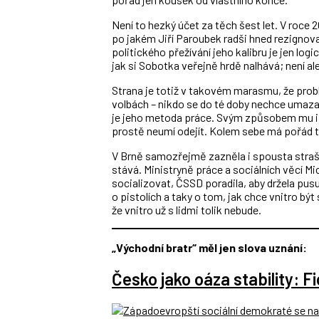
Není to hezký účet za těch šest let. V roce
po jakém Jiří Paroubek radši hned rezignova
politického přežívání jeho kalibru je jen logi
jak si Sobotka veřejně hrdě nalhává; není a
Strana je totiž v takovém marasmu, že probl
volbách – nikdo se do té doby nechce umaza
je jeho metoda práce. Svým způsobem mu i ro
prostě neumí odejít. Kolem sebe má pořád t
V Brně samozřejmě zazněla i spousta straši
stává. Ministryně práce a sociálních věcí M
socializovat, ČSSD poradila, aby držela pus
o pistolích a taky o tom, jak chce vnitro být 
že vnitro už s lidmi tolik nebude.
„Východní bratr“ měl jen slova uznání:
Česko jako oáza stability: F