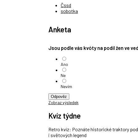
Čssd
sobotka
Anketa
Jsou podle vás kvóty na podíl žen ve v
Ano
Ne
Nevím
Odpověz
Zobraz výsledek
Kvíz týdne
Retro kvíz: Poznáte historické traktory po
i světových legend