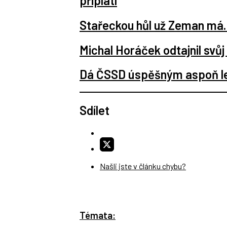
připlatí
Stařeckou hůl už Zeman má. T
Michal Horáček odtajnil svůj 
Dá ČSSD úspěšným aspoň lete
Sdílet
Našli jste v článku chybu?
Témata: