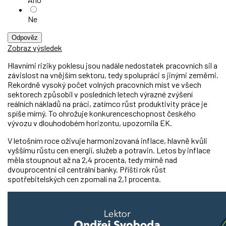
Ne
Odpověz
Zobraz výsledek
Hlavními riziky poklesu jsou nadále nedostatek pracovních sil a
závislost na vnějším sektoru, tedy spolupráci s jinými zeměmi.
Rekordně vysoký počet volných pracovních míst ve všech
sektorech způsobil v posledních letech výrazné zvýšení
reálních nákladů na práci, zatímco růst produktivity práce je
spíše mírný. To ohrožuje konkurenceschopnost českého
vývozu v dlouhodobém horizontu, upozornila EK.
V letošním roce oživuje harmonizovaná inflace, hlavně kvůli
vyššímu růstu cen energií, služeb a potravin. Letos by inflace
měla stoupnout až na 2,4 procenta, tedy mírně nad
dvouprocentní cíl centrální banky. Příští rok růst
spotřebitelských cen zpomalí na 2,1 procenta.