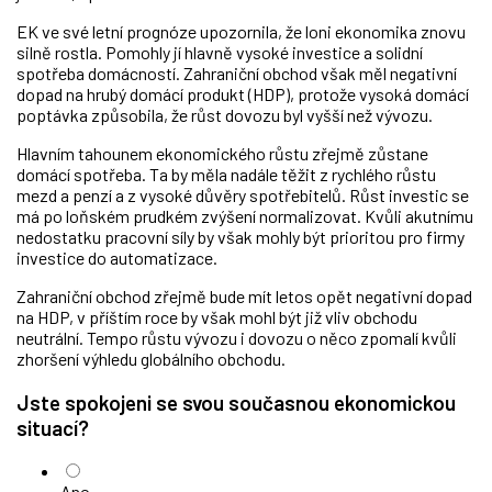
EK ve své letní prognóze upozornila, že loni ekonomika znovu
silně rostla. Pomohly jí hlavně vysoké investice a solidní
spotřeba domácností. Zahraniční obchod však měl negativní
dopad na hrubý domácí produkt (HDP), protože vysoká domácí
poptávka způsobila, že růst dovozu byl vyšší než vývozu.
Hlavním tahounem ekonomického růstu zřejmě zůstane
domácí spotřeba. Ta by měla nadále těžit z rychlého růstu
mezd a penzí a z vysoké důvěry spotřebitelů. Růst investic se
má po loňském prudkém zvýšení normalizovat. Kvůli akutnímu
nedostatku pracovní síly by však mohly být prioritou pro firmy
investice do automatizace.
Zahraniční obchod zřejmě bude mít letos opět negativní dopad
na HDP, v příštím roce by však mohl být již vliv obchodu
neutrální. Tempo růstu vývozu i dovozu o něco zpomalí kvůli
zhoršení výhledu globálního obchodu.
Jste spokojeni se svou současnou ekonomickou
situací?
Ano