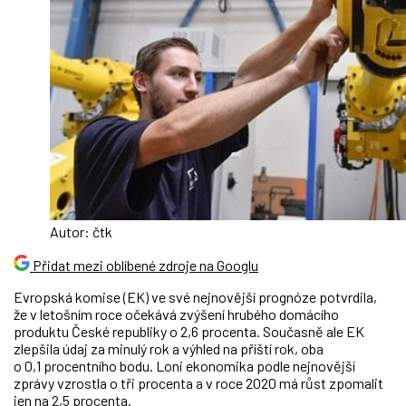
Autor: čtk
Přidat mezi oblíbené zdroje na Googlu
Evropská komise (EK) ve své nejnovější prognóze potvrdila,
že v letošním roce očekává zvýšení hrubého domácího
produktu České republiky o 2,6 procenta. Současně ale EK
zlepšila údaj za minulý rok a výhled na příští rok, oba
o 0,1 procentního bodu. Loni ekonomika podle nejnovější
zprávy vzrostla o tři procenta a v roce 2020 má růst zpomalit
jen na 2,5 procenta.