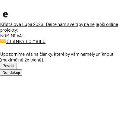
Křišťálová Lupa 2026: Dejte nám své tipy na nejlepší online
projekty!
NOMINOVAT
ČLÁNKY DO MAILU
Upozorníme vás na články, které by vám neměly uniknout
(maximálně 2x týdně).
Povolit
Ne, děkuji