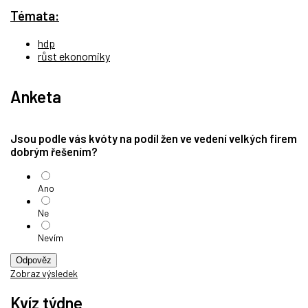
Témata:
hdp
růst ekonomiky
Anketa
Jsou podle vás kvóty na podíl žen ve vedení velkých firem
dobrým řešením?
Ano
Ne
Nevím
Odpověz
Zobraz výsledek
Kvíz týdne