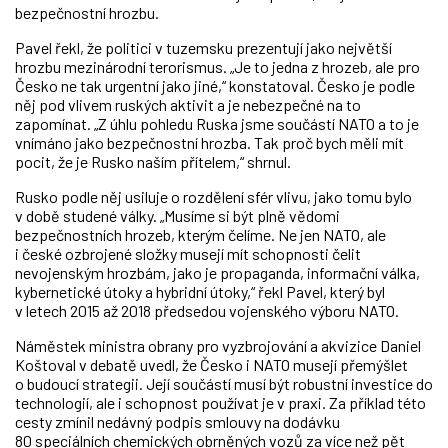
bezpečnostní hrozbu.
Pavel řekl, že politici v tuzemsku prezentují jako největší
hrozbu mezinárodní terorismus. „Je to jedna z hrozeb, ale pro
Česko ne tak urgentní jako jiné,“ konstatoval. Česko je podle
něj pod vlivem ruských aktivit a je nebezpečné na to
zapomínat. „Z úhlu pohledu Ruska jsme součástí NATO a to je
vnímáno jako bezpečnostní hrozba. Tak proč bych měli mít
pocit, že je Rusko naším přítelem,“ shrnul.
Rusko podle něj usiluje o rozdělení sfér vlivu, jako tomu bylo
v době studené války. „Musíme si být plně vědomi
bezpečnostních hrozeb, kterým čelíme. Ne jen NATO, ale
i české ozbrojené složky musejí mít schopnosti čelit
nevojenským hrozbám, jako je propaganda, informační válka,
kybernetické útoky a hybridní útoky,“ řekl Pavel, který byl
v letech 2015 až 2018 předsedou vojenského výboru NATO.
Náměstek ministra obrany pro vyzbrojování a akvizice Daniel
Koštoval v debatě uvedl, že Česko i NATO musejí přemýšlet
o budoucí strategii. Její součástí musí být robustní investice do
technologií, ale i schopnost používat je v praxi. Za příklad této
cesty zmínil nedávný podpis smlouvy na dodávku
80 speciálních chemických obrněných vozů za více než pět