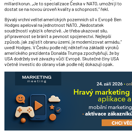
miliard korun. „Je to specializace Česka v NATO, umožní jí to
dostat se na novou úroveň kvality a schopností,“ řekl.
Bývalý vrchní velitel amerických pozemních sil v Evropě Ben
Hodges apeloval na jednotnost NATO. „Nedostatek
soudržnosti vybízí k ofenzivě. Je třeba ukazovat sílu,
připravenost se bránit a pevnost spojenectví. Nejlepší
způsob, jak zajistit obranu území, je modernizovat armádu,“
uvedl Hodges. V Česku podle něj někteří na základě výroků
amerického prezidenta Donalda Trumpa zpochybňují, že by
USA dodržely své závazky vůči Evropě. Skutečné činy USA
včetně investic do obrany však podle něj dokazují opak.