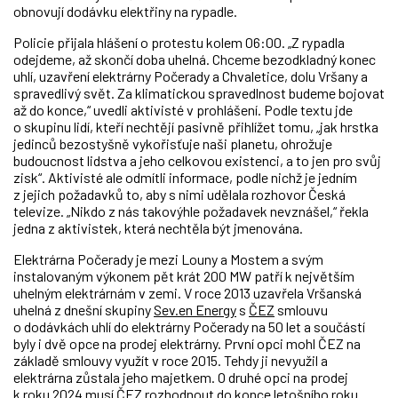
obnovují dodávku elektřiny na rypadle.
Policie přijala hlášení o protestu kolem 06:00. „Z rypadla
odejdeme, až skončí doba uhelná. Chceme bezodkladný konec
uhlí, uzavření elektrárny Počerady a Chvaletice, dolu Vršany a
spravedlivý svět. Za klimatickou spravedlnost budeme bojovat
až do konce,“ uvedli aktivisté v prohlášení. Podle textu jde
o skupinu lidí, kteří nechtějí pasivně přihlížet tomu, „jak hrstka
jedinců bezostyšně vykořisťuje naši planetu, ohrožuje
budoucnost lidstva a jeho celkovou existenci, a to jen pro svůj
zisk“. Aktivisté ale odmítli informace, podle nichž je jedním
z jejich požadavků to, aby s nimi udělala rozhovor Česká
televize. „Nikdo z nás takovýhle požadavek nevznášel,“ řekla
jedna z aktivistek, která nechtěla být jmenována.
Elektrárna Počerady je mezi Louny a Mostem a svým
instalovaným výkonem pět krát 200 MW patří k největším
uhelným elektrárnám v zemi. V roce 2013 uzavřela Vršanská
uhelná z dnešní skupiny
Sev.en Energy
s
ČEZ
smlouvu
o dodávkách uhlí do elektrárny Počerady na 50 let a součástí
byly i dvě opce na prodej elektrárny. První opci mohl ČEZ na
základě smlouvy využít v roce 2015. Tehdy ji nevyužil a
elektrárna zůstala jeho majetkem. O druhé opci na prodej
k roku 2024 musí ČEZ rozhodnout do konce letošního roku.