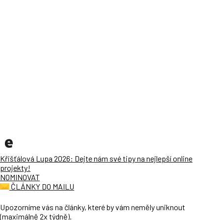
Křišťálová Lupa 2026: Dejte nám své tipy na nejlepší online
projekty!
NOMINOVAT
ČLÁNKY DO MAILU
Upozorníme vás na články, které by vám neměly uniknout
(maximálně 2x týdně).