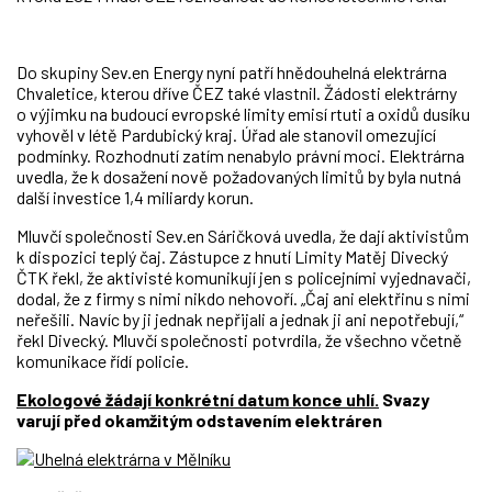
Do skupiny Sev.en Energy nyní patří hnědouhelná elektrárna
Chvaletice, kterou dříve ČEZ také vlastnil. Žádosti elektrárny
o výjimku na budoucí evropské limity emisí rtuti a oxidů dusíku
vyhověl v létě Pardubický kraj. Úřad ale stanovil omezující
podmínky. Rozhodnutí zatím nenabylo právní moci. Elektrárna
uvedla, že k dosažení nově požadovaných limitů by byla nutná
další investice 1,4 miliardy korun.
Mluvčí společnosti Sev.en Sáričková uvedla, že dají aktivistům
k dispozici teplý čaj. Zástupce z hnutí Limity Matěj Divecký
ČTK řekl, že aktivisté komunikují jen s policejními vyjednavači,
dodal, že z firmy s nimi nikdo nehovoří. „Čaj ani elektřinu s nimi
neřešili. Navíc by ji jednak nepřijali a jednak ji ani nepotřebují,“
řekl Divecký. Mluvčí společnosti potvrdila, že všechno včetně
komunikace řídí policie.
Ekologové žádají konkrétní datum konce uhlí.
Svazy
varují před okamžitým odstavením elektráren