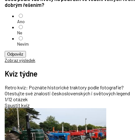
dobrým řešením?
Ano
Ne
Nevím
Odpověz
Zobraz výsledek
Kvíz týdne
Retro kvíz: Poznáte historické traktory podle fotografie?
Otestujte své znalosti československých i světových legend
1/12 otázek
Spustit kvíz