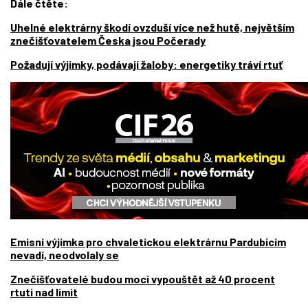
Dále čtěte:
Uhelné elektrárny škodí ovzduší více než hutě, největším
znečišťovatelem Česka jsou Počerady
Požadují výjimky, podávají žaloby: energetiky tráví rtuť
Emisní výjimka pro chvaletickou elektrárnu Pardubicím
nevadí, neodvolaly se
Znečišťovatelé budou moci vypouštět až 40 procent
rtuti nad limit