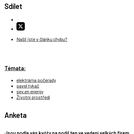
Sdílet
Našli jste v článku chybu?
Témata:
elektrárna počerady
pavel tykač
sev.en energy
Životní prostředí
Anketa
Jsou podle vás kvóty na podíl žen ve vedení velkých firem