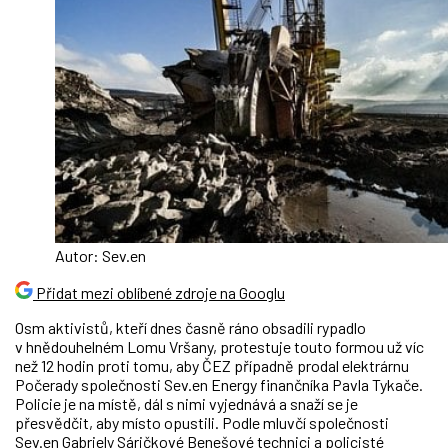
Autor: Sev.en
Přidat mezi oblíbené zdroje na Googlu
Osm aktivistů, kteří dnes časně ráno obsadili rypadlo
v hnědouhelném Lomu Vršany, protestuje touto formou už víc
než 12 hodin proti tomu, aby ČEZ případně prodal elektrárnu
Počerady společnosti Sev.en Energy finančníka Pavla Tykače.
Policie je na místě, dál s nimi vyjednává a snaží se je
přesvědčit, aby místo opustili. Podle mluvčí společnosti
Sev.en Gabriely Sáričkové Benešové technici a policisté