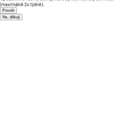
(maximálně 2x týdně).
Povolit
Ne, děkuji