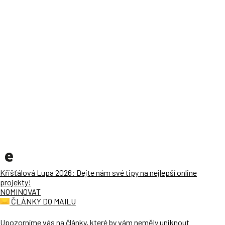
Křišťálová Lupa 2026: Dejte nám své tipy na nejlepší online
projekty!
NOMINOVAT
ČLÁNKY DO MAILU
Upozorníme vás na články, které by vám neměly uniknout