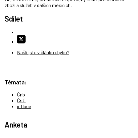
zboží a služeb v dalších měsících.
Sdílet
Našli jste v článku chybu?
Témata:
Čnb
ČsÚ
inflace
Anketa