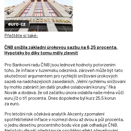
Přečtěte si také:
ČNB snížila základní úrokovou sazbu na 6,25 procenta.
Hypotéky by díky tomu měly zlevnit
Pro Bankovní radu ČNB jsou lednové hodnoty potvrzením
toho, že inflace v tuzemsku odeznívá, zároveň může být tato
skutečnost argumentem pro rychlejší snižování úrokových
sazeb na nadcházejících zasedáních. „Velmi rychlému snižování
by mohlo zabránit jen další prudké oslabování koruny,“ říká
Novák a dodává, že od začátku února oslabila naše měna vůči
euru již o tři procenta. Dnes dopoledne byl kurz 25,5 korun
za euro.
Pro letošní rok očekává analytik Akcenty zpomalení
spotřebitelské inflace v rozmezí dvou až dvou a půl procenta,
o jednu desetinu procentního bodu více pak odhaduje ČNB.
Nejistotu dle něj představuje opožděný efekt přeceňování