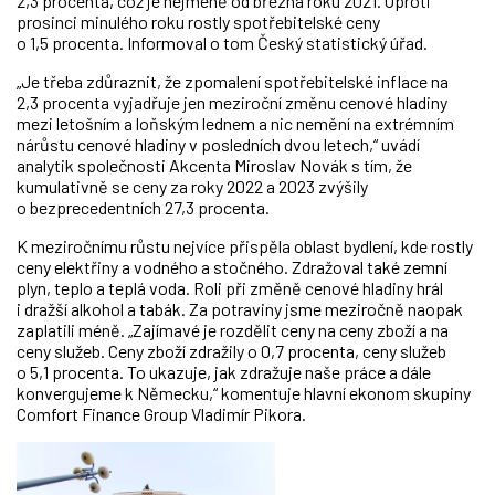
2,3 procenta, což je nejméně od března roku 2021. Oproti
prosinci minulého roku rostly spotřebitelské ceny
o 1,5 procenta. Informoval o tom Český statistický úřad.
„Je třeba zdůraznit, že zpomalení spotřebitelské inflace na
2,3 procenta vyjadřuje jen meziroční změnu cenové hladiny
mezi letošním a loňským lednem a nic nemění na extrémním
nárůstu cenové hladiny v posledních dvou letech,“ uvádí
analytik společnosti Akcenta Miroslav Novák s tím, že
kumulativně se ceny za roky 2022 a 2023 zvýšily
o bezprecedentních 27,3 procenta.
K meziročnímu růstu nejvíce přispěla oblast bydlení, kde rostly
ceny elektřiny a vodného a stočného. Zdražoval také zemní
plyn, teplo a teplá voda. Roli při změně cenové hladiny hrál
i dražší alkohol a tabák. Za potraviny jsme meziročně naopak
zaplatili méně. „Zajímavé je rozdělit ceny na ceny zboží a na
ceny služeb. Ceny zboží zdražily o 0,7 procenta, ceny služeb
o 5,1 procenta. To ukazuje, jak zdražuje naše práce a dále
konvergujeme k Německu,“ komentuje hlavní ekonom skupiny
Comfort Finance Group Vladimír Pikora.