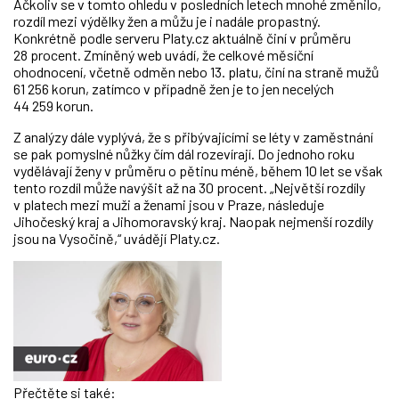
Ačkoliv se v tomto ohledu v posledních letech mnohé změnilo,
rozdíl mezi výdělky žen a můžu je i nadále propastný.
Konkrétně podle serveru Platy.cz aktuálně činí v průměru
28 procent. Zmíněný web uvádí, že celkové měsíční
ohodnocení, včetně odměn nebo 13. platu, činí na straně mužů
61 256 korun, zatímco v případně žen je to jen necelých
44 259 korun.
Z analýzy dále vyplývá, že s přibývajícími se léty v zaměstnání
se pak pomyslné nůžky čím dál rozevírají. Do jednoho roku
vydělávají ženy v průměru o pětinu méně, během 10 let se však
tento rozdíl může navýšit až na 30 procent. „Největší rozdíly
v platech mezi muži a ženami jsou v Praze, následuje
Jihočeský kraj a Jihomoravský kraj. Naopak nejmenší rozdíly
jsou na Vysočině,“ uvádějí Platy.cz.
Přečtěte si také: