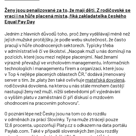
Ženy jsou penalizované za to, že mají děti. Z rodičovské se
vrací i na hůře placená místa, říká zakladatelka českého
Equal Pay Day
Jedním z hlavních důvodů toho, proč ženy vydělávají méně než
jejich mužské protějšky, je podle webu skutečnost, že často
pracují v hůře ohodnocených sektorech. Typicky třeba
v administrativě či ve školství. „Naopak muži u nás dominují na
pozicích, které jsou mezi nejlépe placenými. Nad ženami
výrazně převažují ve vrcholovém managementu, informačních
technologiích i managementu firem a organizací, které jsou
v Top 4 nejlépe placených oblastech ČR,“ dodává jmenovaný
server s tím, že „platy žen také ovlivňuje
mateřská dovolená
,
rodičovská dovolená, na kterou u nás stále mnohem častěji
nastupují ženy než muži, nižší sebevědomí při vyjednávání
o vyšším platu v zaměstnání či při diskusi o mzdovém
ohodnocení na pracovním pohovoru“.
O poznání lépe než Česky jsou na tom co do rozdílu
v odměnách za práci Slovinky. Ty na muže ztrácejí pouze
12,6 procenta, upozorňují Platy.cz s odkazem na data portálu
Paylab.com. Také v případě slovenských žen jsou rozdíly