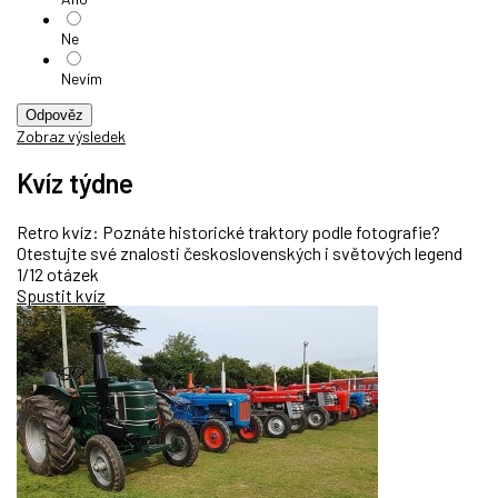
Ne
Nevím
Odpověz
Zobraz výsledek
Kvíz týdne
Retro kvíz: Poznáte historické traktory podle fotografie?
Otestujte své znalosti československých i světových legend
1/12 otázek
Spustit kvíz