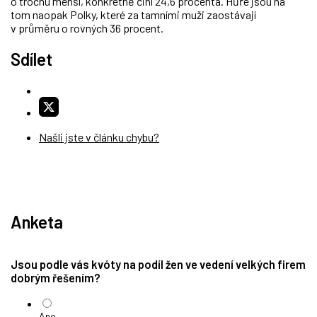
o trochu menší, konkrétně činí 24,6 procenta. Hůře jsou na
tom naopak Polky, které za tamními muži zaostávají
v průměru o rovných 36 procent.
Sdílet
Našli jste v článku chybu?
Anketa
Jsou podle vás kvóty na podíl žen ve vedení velkých firem
dobrým řešením?
Ano