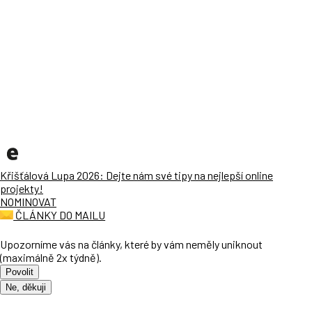
Křišťálová Lupa 2026: Dejte nám své tipy na nejlepší online
projekty!
NOMINOVAT
ČLÁNKY DO MAILU
Upozorníme vás na články, které by vám neměly uniknout
(maximálně 2x týdně).
Povolit
Ne, děkuji