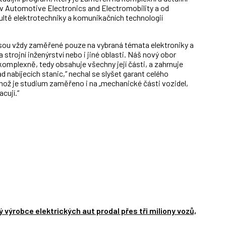
ev Automotive Electronics and Electromobility a od
ltě elektrotechniky a komunikačních technologií
jsou vždy zaměřené pouze na vybraná témata elektroniky a
trojní inženýrství nebo i jiné oblasti. Náš nový obor
komplexně, tedy obsahuje všechny její části, a zahrnuje
d nabíjecích stanic,“ nechal se slyšet garant celého
hož je studium zaměřeno i na „mechanické části vozidel,
cují.“
 výrobce elektrických aut prodal přes tři miliony vozů,