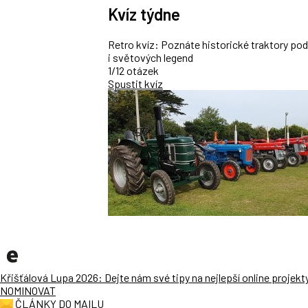
Kvíz týdne
Retro kvíz: Poznáte historické traktory po
i světových legend
1/12 otázek
Spustit kvíz
Křišťálová Lupa 2026: Dejte nám své tipy na nejlepší online projekt
NOMINOVAT
ČLÁNKY DO MAILU