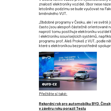
znalosti elektroniky vozidel. Obor nese náz
letošního podzimu se bude vyučovat na Faku
brněnského VUT.
„Obdobné programy v Česku, ale i ve světě 
často jsou alespoň částečně orientované na s
naproti tomu postihuje elektroniku vozidel 
i elektroniku souvisejících systémů, napříkla
programu prof. Aleš Prokeš z VUT, podle ně
které s elektronikou bezprostředně spolupra
Přečtěte si také:
Rekordní rok pro automobilku BYD. Čínský
v závěru roku porazil Teslu