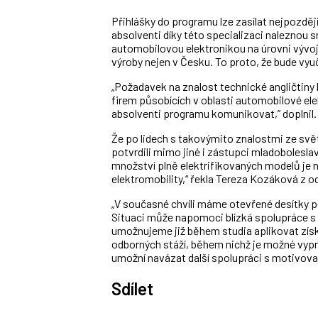
Přihlášky do programu lze zasílat nejpozději
absolventi díky této specializaci naleznou s
automobilovou elektronikou na úrovni vývoje
výroby nejen v Česku. To proto, že bude vyu
„Požadavek na znalost technické angličtiny
firem působících v oblasti automobilové ele
absolventi programu komunikovat,” doplnil.
Že po lidech s takovýmito znalostmi ze světa
potvrdili mimo jiné i zástupci mladobolesl
množství plně elektrifikovaných modelů je n
elektromobility,“ řekla Tereza Kozáková z
„V současné chvíli máme otevřené desítky 
Situaci může napomoci blízká spolupráce s
umožnujeme již během studia aplikovat získ
odborných stáží, během nichž je možné vyp
umožní navázat další spolupráci s motivov
Sdílet