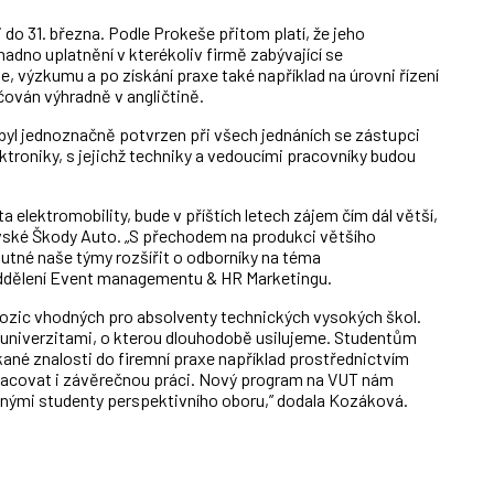
 do 31. března. Podle Prokeše přitom platí, že jeho
nadno uplatnění v kterékoliv firmě zabývající se
, výzkumu a po získání praxe také například na úrovni řízení
čován výhradně v angličtině.
 byl jednoznačně potvrzen při všech jednáních se zástupci
ktroniky, s jejichž techniky a vedoucími pracovníky budou
 elektromobility, bude v příštích letech zájem čím dál větší,
avské Škody Auto. „S přechodem na produkci většího
utné naše týmy rozšířit o odborníky na téma
 oddělení Event managementu & HR Marketingu.
pozic vhodných pro absolventy technických vysokých škol.
 univerzitami, o kterou dlouhodobě usilujeme. Studentům
ané znalosti do firemní praxe například prostřednictvím
racovat i závěrečnou práci. Nový program na VUT nám
anými studenty perspektivního oboru,” dodala Kozáková.