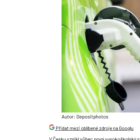
Autor: Depositphotos
Přidat mezi oblíbené zdroje na Googlu
V Česku vznikl vůbec první vysokoškolský st