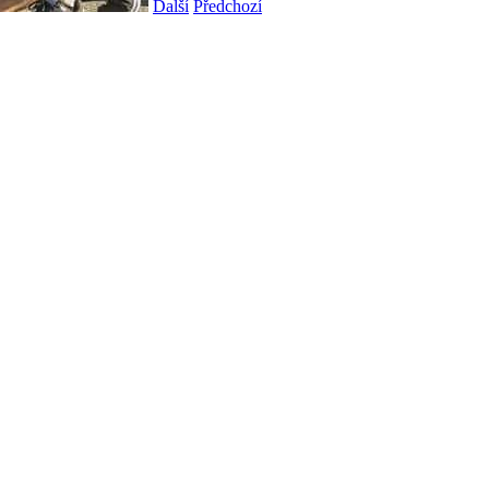
Další
Předchozí