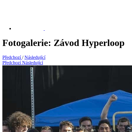
Fotogalerie: Závod Hyperloop
Předchozí
/
Následující
Předchozí
Následující