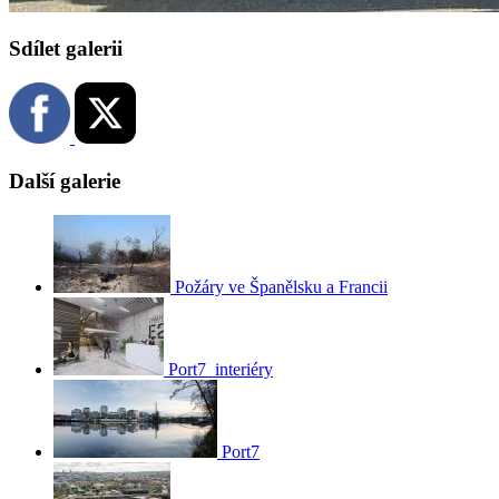
Sdílet galerii
Další galerie
Požáry ve Španělsku a Francii
Port7_interiéry
Port7