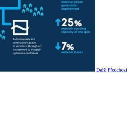
Další
Předchozí