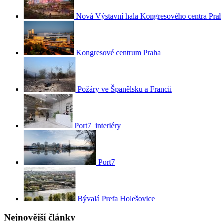
Nová Výstavní hala Kongresového centra Pra
Kongresové centrum Praha
Požáry ve Španělsku a Francii
Port7_interiéry
Port7
Bývalá Prefa Holešovice
Nejnovější články