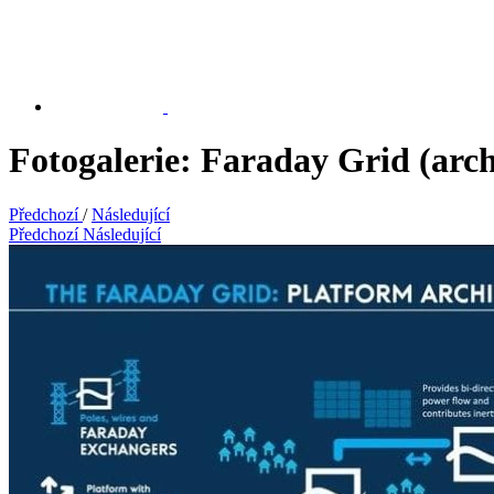
Fotogalerie: Faraday Grid (arc
Předchozí
/
Následující
Předchozí
Následující