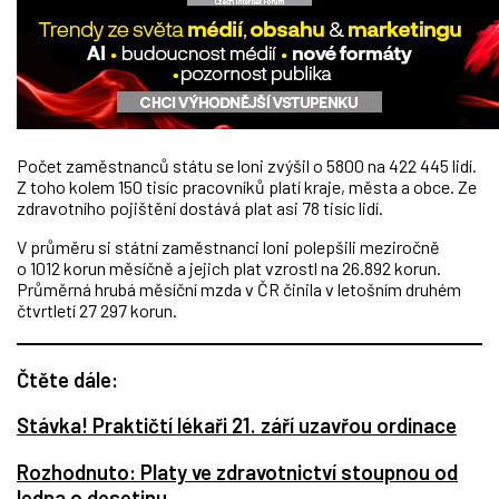
Počet zaměstnanců státu se loni zvýšil o 5800 na 422 445 lidí.
Z toho kolem 150 tisíc pracovníků platí kraje, města a obce. Ze
zdravotního pojištění dostává plat asi 78 tisíc lidí.
V průměru si státní zaměstnanci loni polepšili meziročně
o 1012 korun měsíčně a jejich plat vzrostl na 26.892 korun.
Průměrná hrubá měsíční mzda v ČR činila v letošním druhém
čtvrtletí 27 297 korun.
Čtěte dále:
Stávka! Praktičtí lékaři 21. září uzavřou ordinace
Rozhodnuto: Platy ve zdravotnictví stoupnou od
ledna o desetinu