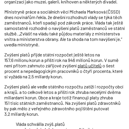
organizací jako muzeí, galerií, knihoven a některých divadel.
Ministryně práce a sociálních věcí Michaela Marksová (ČSSD)
dnes novinářům řekla, že dnešní rozhodnutí vlády se týká těch
zaměstnanců, kteří spadají pod zákoník práce. Vláda tak ještě
samostatně rozhodně o navýšení platů zaměstnanců ve státní
službě. „Zvlášť na vládu také půjdou materiály z ministerstva
vnitra a ministerstva obrany. Ale ta shoda na tom navýšení je,“
uvedla ministryně.
Zvýšení platů přijde státní rozpočet ještě letos na
157,6 milionu korun a příští rok na 946 milionů korun. V sumě
není přitom zahrnuto zářijové zvýšení
platů učitelů
o šest
procent a nepedagogickým pracovníků o čtyři procenta, které
si vyžádá na 2,5 miliardy korun.
Zvýšení platů ale vedle státního rozpočtu zatíží i rozpočty obcí
a krajů, a to celkově letos a příští rok zhruba necelými dvěma
miliardami korun. Obce a kraje totiž financují platy zhruba
151 tisíc státních zaměstnanců. Na zvýšení platů zdravotníků
by pak mělo z veřejného zdravotního pojištění putovat
3,2 miliardy korun.
Vláda schválila zvýš.platů