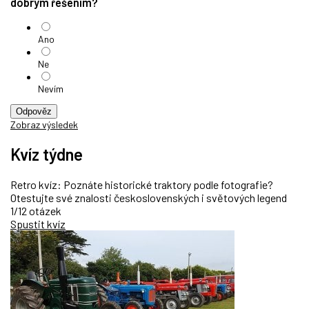
dobrým řešením?
Ano
Ne
Nevím
Odpověz
Zobraz výsledek
Kvíz týdne
Retro kvíz: Poznáte historické traktory podle fotografie?
Otestujte své znalosti československých i světových legend
1/12 otázek
Spustit kvíz