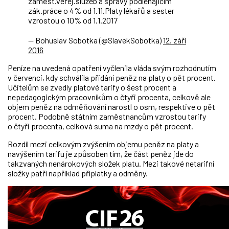
zaměst.veřej.služeb a správy podléhajícím
zák.práce o 4% od 1.11.Platy lékařů a sester
vzrostou o 10% od 1.1.2017
— Bohuslav Sobotka (@SlavekSobotka)
12. září
2016
Peníze na uvedená opatření vyčlenila vláda svým rozhodnutím
v červenci, kdy schválila přidání peněz na platy o pět procent.
Učitelům se zvedly platové tarify o šest procent a
nepedagogickým pracovníkům o čtyři procenta, celkově ale
objem peněz na odměňování narostl o osm, respektive o pět
procent. Podobně státním zaměstnancům vzrostou tarify
o čtyři procenta, celková suma na mzdy o pět procent.
Rozdíl mezi celkovým zvýšením objemu peněz na platy a
navýšením tarifu je způsoben tím, že část peněz jde do
takzvaných nenárokových složek platu. Mezi takové netarifní
složky patří například příplatky a odměny.