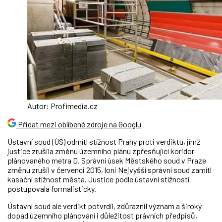
Autor: Profimedia.cz
Přidat mezi oblíbené zdroje na Googlu
Ústavní soud (ÚS) odmítl stížnost Prahy proti verdiktu, jímž
justice zrušila změnu územního plánu zpřesňující koridor
plánovaného metra D. Správní úsek Městského soud v Praze
změnu zrušil v červenci 2015, loni Nejvyšší správní soud zamítl
kasační stížnost města. Justice podle ústavní stížnosti
postupovala formalisticky.
Ústavní soud ale verdikt potvrdil, zdůraznil význam a široký
dopad územního plánování i důležitost právních předpisů,