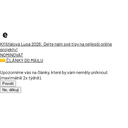
Křišťálová Lupa 2026: Dejte nám své tipy na nejlepší online
projekty!
NOMINOVAT
ČLÁNKY DO MAILU
Upozorníme vás na články, které by vám neměly uniknout
(maximálně 2x týdně).
Povolit
Ne, děkuji