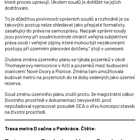
které proces upravují. Úkolem soudů je dohlížet na jejich
dodržování.
To je důležitou povinností správních soudů a rozhodně je za
takovýto postup nelze shledávat jako přepjaté formalisty,
zasahující do práva na samosprávu. Naopak správní soudy
jsou povinny při soudní kontrole chránit veřejná subjektivní
práva osob i veřejné zájmy, které mohou být nezákonnými
postupy při územním plánování dotčeny,“ stojí v usnesení.
Zrušená změna územního plánu se týkala pozemků v okolí
Thomayerovy nemocnice v Krči a pozemků mezi budoucími
stanicemi Nové Dvory a Písnice. Změna tam umožňovala
budovat metro na pozemcích do té doby vedených jako územní
rezerva.
Soud změnu územního plánu zrušil proto, že magistrátní odbor
životního prostředí v dokumentaci nevysvětlil, proč
nepožadoval vypracovat posudek SEA o vlivu koncepcí staveb
na životní prostředí.
Trasa metra D začne u Pankráce. Čtěte: