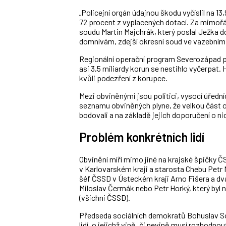
„Policejní orgán údajnou škodu vyčíslil na 13
72 procent z vyplacených dotací. Za mimoř
soudu Martin Majchrák, který poslal Ježka d
domnívám, zdejší okresní soud ve vazebním z
Regionální operační program Severozápad po
asi 3,5 miliardy korun se nestihlo vyčerpat.
kvůli podezření z korupce.
Mezi obviněnými jsou politici, vysocí úředn
seznamu obviněných plyne, že velkou část o
bodovali a na základě jejich doporučení o 
Problém konkrétních lidí
Obvinění míří mimo jiné na krajské špičky 
v Karlovarském kraji a starosta Chebu Petr
šéf ČSSD v Ústeckém kraji Arno Fišera a dv
Miloslav Čermák nebo Petr Horký, který by
(všichni ČSSD).
Předseda sociálních demokratů Bohuslav S
lidí, o jejichž vině, či nevině musí rozhodn