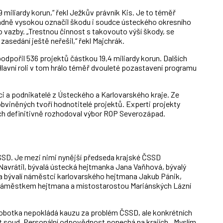
,9 miliardy korun,“ řekl Ježkův právník Kis. Je to téměř
ádně vysokou označil škodu i soudce ústeckého okresního
o vazby. „Trestnou činnost s takovouto výší škody, se
asedání ještě neřešil,“ řekl Majchrák.
dpořil 536 projektů částkou 19,4 miliardy korun. Dalších
 Hlavní roli v tom hrálo téměř dvouleté pozastavení programu
íci a podnikatelé z Ústeckého a Karlovarského kraje. Ze
bviněných tvoří hodnotitelé projektů. Experti projekty
nich definitivně rozhodoval výbor ROP Severozápad.
ČSSD. Je mezi nimi nynější předseda krajské ČSSD
 Navrátil, bývalá ústecká hejtmanka Jana Vaňhová, bývalý
a bývalí náměstci karlovarského hejtmana Jakub Pánik,
l náměstkem hejtmana a místostarostou Mariánských Lázní
obotka nepokládá kauzu za problém ČSSD, ale konkrétních
out soud. Personální odpovědnost ponechá na krajích. „Myslím