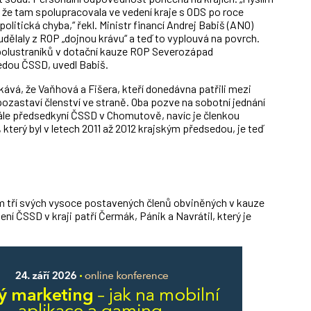
o, že tam spolupracovala ve vedení kraje s ODS po roce
politická chyba,“ řekl. Ministr financí Andrej Babiš (ANO)
udělaly z ROP „dojnou krávu“ a teď to vyplouvá na povrch.
polustraníků v dotační kauze ROP Severozápad
dou ČSSD, uvedl Babiš.
vá, že Vaňhová a Fišera, kteří donedávna patřili mezi
pozastaví členství ve straně. Oba pozve na sobotní jednání
ále předsedkyní ČSSD v Chomutově, navíc je členkou
který byl v letech 2011 až 2012 krajským předsedou, je teď
m tří svých vysoce postavených členů obviněných v kauze
í ČSSD v kraji patří Čermák, Pánik a Navrátil, který je