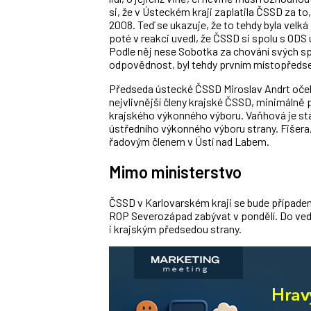
si, že v Ústeckém kraji zaplatila ČSSD za t
2008. Teď se ukazuje, že to tehdy byla velká 
poté v reakci uvedl, že ČSSD si spolu s ODS 
Podle něj nese Sobotka za chování svých s
odpovědnost, byl tehdy prvním místopředse
Předseda ústecké ČSSD Miroslav Andrt očeká
nejvlivnější členy krajské ČSSD, minimálně 
krajského výkonného výboru. Vaňhová je st
ústředního výkonného výboru strany. Fišera, 
řadovým členem v Ústí nad Labem.
Mimo ministerstvo
ČSSD v Karlovarském kraji se bude případe
ROP Severozápad zabývat v pondělí. Do veden
i krajským předsedou strany.