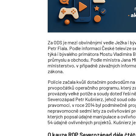
Za ODS je mezi obviněnými vedle Ježka i bý
Petr Fiala. Podle informací České televize s
týká i bývalého primátora Mostu Vladimíra Bá
průmyslu a obchodu. Podle ministra Jana M
ministerstvo, v případně závažných informa
zákona.
Policie začala kvůli dotačním podvodům na 
prvopočátků operačního programu, který z
provázely velké potíže a soudy doteď řeší ně
Severozápad Petr Kušnierz, jehož soud odsoud
pravomoci, v roce 2014 byl podmínečně pro
nepravomocně sedmi lety za ovlivňování pr
kterých popsal údajné manipulace a ovlivň
54 údajně ovlivněných projektů. Kušnierz je 
O kauze ROP Severozápad dále čtět