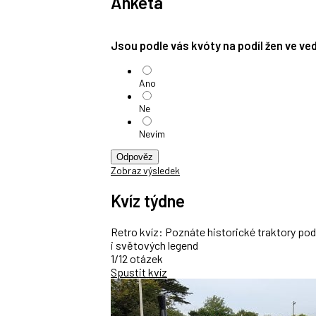
Anketa
Jsou podle vás kvóty na podíl žen ve v
Ano
Ne
Nevím
Odpověz
Zobraz výsledek
Kvíz týdne
Retro kvíz: Poznáte historické traktory po
i světových legend
1/12 otázek
Spustit kvíz