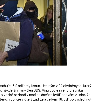
huje 13,9 miliardy korun. Jediným z 24 obviněných, který
k, někdejší vlivný člen ODS. Vinu podle svého právníka
 o vazbě rozhodl v noci na dnešek kvůli obavám z toho, že
erých policie v úterý zadržela celkem 18, byli po vyslechnutí