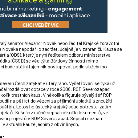
valý senátor Alexandr Novák nebo ředitel Krajské zdravotní
e Nováka nepodařilo zadržet, údajně je v zahraničí. Kauza se
rtla (ODS), který je nyní ředitelem odboru ministerstva
ládka (ČSSD) se věc týká Bártlovy činnosti mimo
cí bude státní tajemník postupovat podle služebního
severu Čech zatýkat v úterý ráno. Vyšetřování se týká už
ačal rozdělovat dotace v roce 2008. ROP Severozápad
kolik trestních kauz. V několika figuruje bývalý šéf ROP
il na pět let do vězení za přijímání úplatků a zneužití
puštěn. Letos ho ústecký krajský soud potrestal zatím
ojektů. Kušnierz ručně sepsal několik dokumentů, ve
ování projektů v ROP Severozápad. Sepsal i seznam
i v aktuální kauze jedním z obviněných.
e: