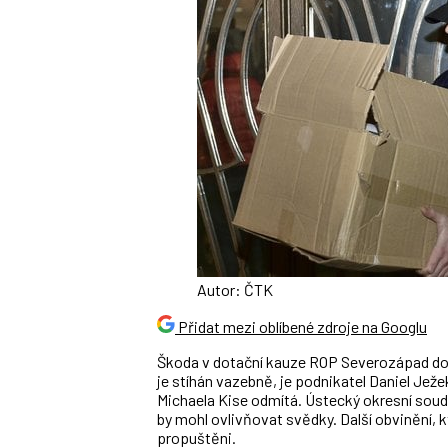
Autor: ČTK
Přidat mezi oblíbené zdroje na Googlu
Škoda v dotační kauze ROP Severozápad dosa
je stíhán vazebně, je podnikatel Daniel Ježe
Michaela Kise odmítá. Ústecký okresní soud
by mohl ovlivňovat svědky. Další obvinění, kt
propuštěni.