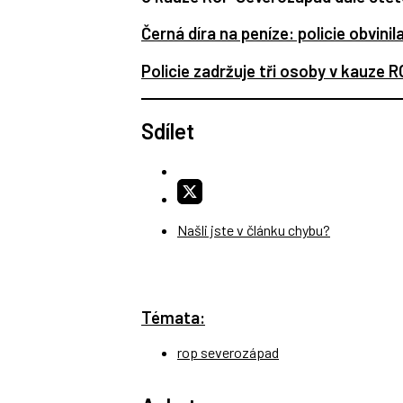
Černá díra na peníze: policie obvinil
Policie zadržuje tři osoby v kauze 
Sdílet
Našli jste v článku chybu?
Témata:
rop severozápad