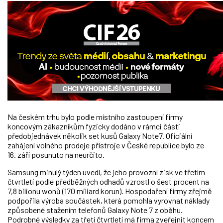
Na českém trhu bylo podle místního zastoupení firmy
koncovým zákazníkům fyzicky dodáno v rámci části
předobjednávek několik set kusů Galaxy Note7. Oficiální
zahájení volného prodeje přístroje v České republice bylo ze
16. září posunuto na neurčito.
Samsung minulý týden uvedl, že jeho provozní zisk ve třetím
čtvrtletí podle předběžných odhadů vzrostl o šest procent na
7,8 bilionu wonů (170 miliard korun). Hospodaření firmy zřejmě
podpořila výroba součástek, která pomohla vyrovnat náklady
způsobené stažením telefonů Galaxy Note 7 z oběhu.
Podrobné výsledky za třetí čtvrtletí má firma zveřejnit koncem