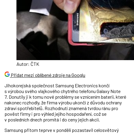
Autor: ČTK
Přidat mezi oblíbené zdroje na Googlu
Jihokorejská společnost Samsung Electronics končí
s výrobou svého vlajkového chytrého telefonu Galaxy Note
7. Donutily ji k tomu nové problémy se vznícením baterií, které
nakonec rozhodly, že firma výrobu ukončí z důvodu ochrany
zdraví spotřebitelů. Rozhodnutí znamená tvrdou ránu pro
pověst firmy i pro výhled jejího hospodaření, což se
v posledních dnech promítá i do ceny jejích akcií.
Samsung přitom teprve v pondělí pozastavil celosvětový