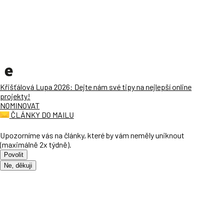
Křišťálová Lupa 2026: Dejte nám své tipy na nejlepší online
projekty!
NOMINOVAT
ČLÁNKY DO MAILU
Upozorníme vás na články, které by vám neměly uniknout
(maximálně 2x týdně).
Povolit
Ne, děkuji