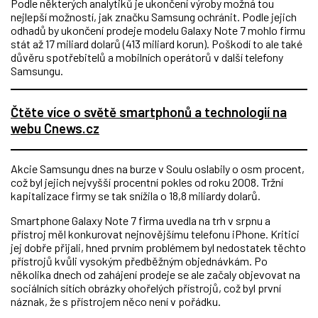
Podle některých analytiků je ukončení výroby možná tou
nejlepší možností, jak značku Samsung ochránit. Podle jejich
odhadů by ukončení prodeje modelu Galaxy Note 7 mohlo firmu
stát až 17 miliard dolarů (413 miliard korun). Poškodí to ale také
důvěru spotřebitelů a mobilních operátorů v další telefony
Samsungu.
Čtěte více o světě smartphonů a technologií na
webu Cnews.cz
Akcie Samsungu dnes na burze v Soulu oslabily o osm procent,
což byl jejich nejvyšší procentní pokles od roku 2008. Tržní
kapitalizace firmy se tak snížila o 18,8 miliardy dolarů.
Smartphone Galaxy Note 7 firma uvedla na trh v srpnu a
přístroj měl konkurovat nejnovějšímu telefonu iPhone. Kritici
jej dobře přijali, hned prvním problémem byl nedostatek těchto
přístrojů kvůli vysokým předběžným objednávkám. Po
několika dnech od zahájení prodeje se ale začaly objevovat na
sociálních sítích obrázky ohořelých přístrojů, což byl první
náznak, že s přístrojem něco není v pořádku.