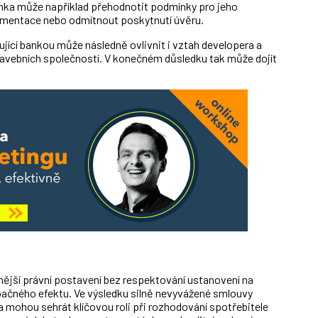
anka může například přehodnotit podmínky pro jeho
umentace nebo odmítnout poskytnutí úvěru.
jící bankou může následně ovlivnit i vztah developera a
tavebních společností. V konečném důsledku tak může dojít
ilnější právní postavení bez respektování ustanovení na
pačného efektu. Ve výsledku silně nevyvážené smlouvy
ohou sehrát klíčovou roli při rozhodování spotřebitele