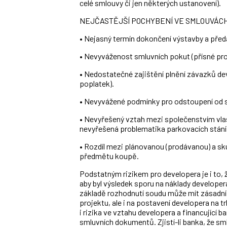
celé smlouvy či jen některých ustanovení).
NEJČASTĚJŠÍ POCHYBENÍ VE SMLOUVÁC
• Nejasný termín dokončení výstavby a pře
• Nevyváženost smluvních pokut (přísné pro
• Nedostatečné zajištění plnění závazků dev
poplatek).
• Nevyvážené podmínky pro odstoupení od 
• Nevyřešený vztah mezi společenstvím vlas
nevyřešená problematika parkovacích stání
• Rozdíl mezi plánovanou (prodávanou) a s
předmětu koupě.
Podstatným rizikem pro developera je i to, 
aby byl výsledek sporu na náklady developer
základě rozhodnutí soudu může mít zásadní
projektu, ale i na postavení developera na 
i rizika ve vztahu developera a financující 
smluvních dokumentů. Zjistí-li banka, že sm