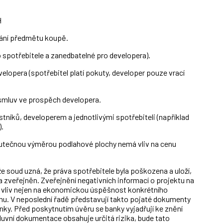
H
dání předmětu koupě.
 spotřebitele a zanedbatelné pro developera).
elopera (spotřebitel platí pokuty, developer pouze vrací
smluv ve prospěch developera.
tníků, developerem a jednotlivými spotřebiteli (například
).
kutečnou výměrou podlahové plochy nemá vliv na cenu
že soud uzná, že práva spotřebitele byla poškozena a uloží,
a zveřejněn. Zveřejnění negativních informací o projektu na
 vliv nejen na ekonomickou úspěšnost konkrétního
trhu. V neposlední řadě představují takto pojaté dokumenty
banky. Před poskytnutím úvěru se banky vyjadřují ke znění
luvní dokumentace obsahuje určitá rizika, bude tato