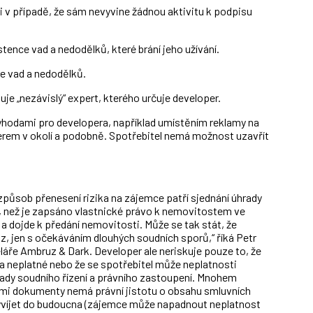
i v případě, že sám nevyvine žádnou aktivitu k podpisu
tence vad a nedodělků, které brání jeho užívání.
nce vad a nedodělků.
e „nezávislý“ expert, kterého určuje developer.
výhodami pro developera, například umístěním reklamy na
erem v okolí a podobně. Spotřebitel nemá možnost uzavřít
způsob přenesení rizika na zájemce patří sjednání úhrady
m, než je zapsáno vlastnické právo k nemovitostem ve
 dojde k předání nemovitosti. Může se tak stát, že
, jen s očekáváním dlouhých soudních sporů,“ říká Petr
láře Ambruz & Dark. Developer ale neriskuje pouze to, že
 neplatné nebo že se spotřebitel může neplatnosti
lady soudního řízení a právního zastoupení. Mnohem
tými dokumenty nemá právní jistotu o obsahu smluvních
vyvíjet do budoucna (zájemce může napadnout neplatnost