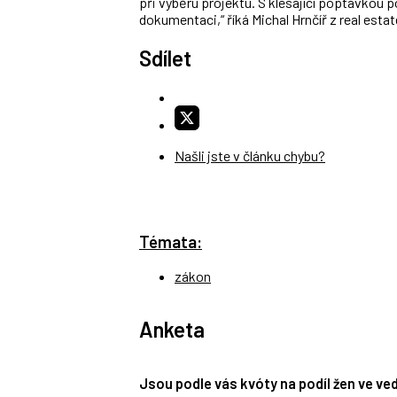
při výběru projektu. S klesající poptávkou 
dokumentaci,“ říká Michal Hrnčíř z real est
Sdílet
Našli jste v článku chybu?
Témata:
zákon
Anketa
Jsou podle vás kvóty na podíl žen ve v