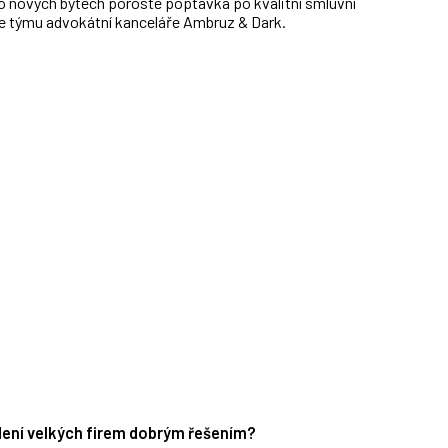
po nových bytech poroste poptávka po kvalitní smluvní
ate týmu advokátní kanceláře Ambruz & Dark.
edení velkých firem dobrým řešením?