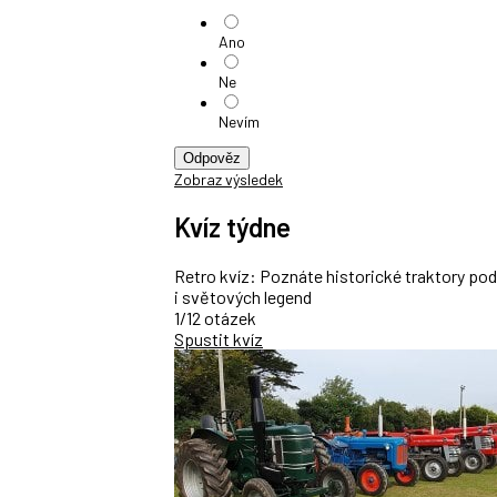
Ano
Ne
Nevím
Odpověz
Zobraz výsledek
Kvíz týdne
Retro kvíz: Poznáte historické traktory po
i světových legend
1/12 otázek
Spustit kvíz