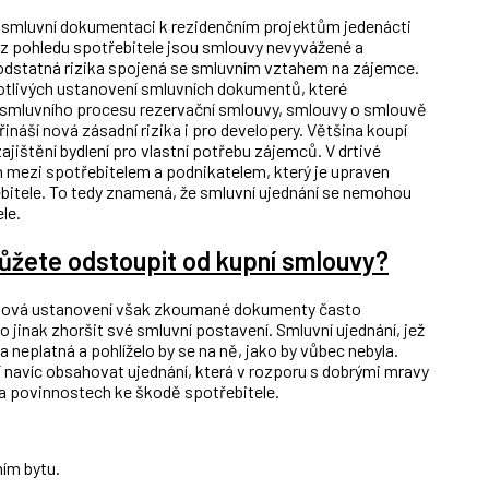
 smluvní dokumentaci k rezidenčním projektům jedenácti
e z pohledu spotřebitele jsou smlouvy nevyvážené a
podstatná rizika spojená se smluvním vztahem na zájemce.
otlivých ustanovení smluvních dokumentů, které
i smluvního procesu rezervační smlouvy, smlouvy o smlouvě
ináší nová zásadní rizika i pro developery. Většina koupí
ajištění bydlení pro vlastní potřebu zájemců. V drtivé
h mezi spotřebitelem a podnikatelem, který je upraven
itele. To tedy znamená, že smluvní ujednání se nemohou
le.
ůžete odstoupit od kupní smlouvy?
taková ustanovení však zkoumané dokumenty často
 jinak zhoršit své smluvní postavení. Smluvní ujednání, jež
 neplatná a pohlíželo by se na ně, jako by vůbec nebyla.
navíc obsahovat ujednání, která v rozporu s dobrými mravy
a povinnostech ke škodě spotřebitele.
ním bytu.