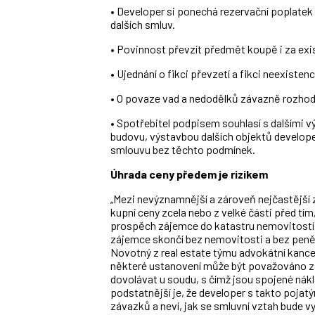
• Developer si ponechá rezervační poplatek 
dalších smluv.
• Povinnost převzít předmět koupě i za exis
• Ujednání o fikci převzetí a fikci neexiste
• O povaze vad a nedodělků závazně rozhoduj
• Spotřebitel podpisem souhlasí s dalšími 
budovu, výstavbou dalších objektů develop
smlouvu bez těchto podmínek.
Úhrada ceny předem je rizikem
„Mezi nevýznamnější a zároveň nejčastější 
kupní ceny zcela nebo z velké části před tí
prospěch zájemce do katastru nemovitostí a
zájemce skončí bez nemovitosti a bez peněz
Novotný z real estate týmu advokátní kance
některé ustanovení může být považováno za
dovolávat u soudu, s čímž jsou spojené nák
podstatnější je, že developer s takto poja
závazků a neví, jak se smluvní vztah bude 