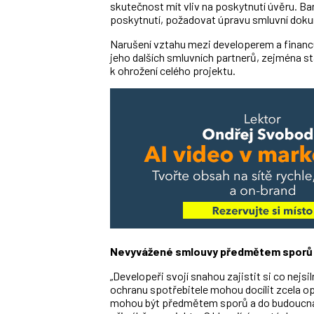
skutečnost mít vliv na poskytnutí úvěru. B
poskytnutí, požadovat úpravu smluvní dok
Narušení vztahu mezi developerem a financu
jeho dalších smluvních partnerů, zejména s
k ohrožení celého projektu.
Nevyvážené smlouvy předmětem sporů
„Developeři svojí snahou zajistit si co nejs
ochranu spotřebitele mohou docílit zcela o
mohou být předmětem sporů a do budoucna m