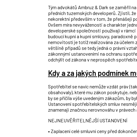
Tým advokátů Ambruz & Dark se zaměřil na
předních tuzemských developerů. Zjistil, ž
nekorektní především v tom, že přenášejí 
Ovšem míra nevyváženosti a charakter jedn
developerské společnosti používají v rámc
budoucí kupní a kupní smlouvy, paradoxně př
nemovitostí je totiž realizována za účelem z
většině případů se tedy jedná o právní vzta
zákonnými ustanoveními na ochranu spotřeb
odchýlit od zákona v neprospěch spotřebite
Kdy a za jakých podmínek m
Spotřebitel se navíc nemůže vzdát práv (
obsahovaly), které mu zákon poskytuje, nebo
by se příčila výše uvedeným zákazům, by byla
Ustanovení spotřebitelských smluv nesmějí 
znamenají značnou nerovnováhu v právech 
NEJNEUVĚŘITELNĚJŠÍ USTANOVENÍ
• Zaplacení celé smluvní ceny před dokonče