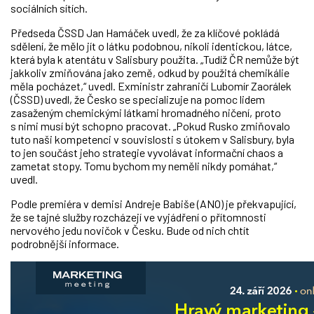
sociálních sítích.
Předseda ČSSD Jan Hamáček uvedl, že za klíčové pokládá
sdělení, že mělo jít o látku podobnou, nikoli identickou, látce,
která byla k atentátu v Salisbury použita. „Tudíž ČR nemůže být
jakkoliv zmiňována jako země, odkud by použitá chemikálie
měla pocházet,“ uvedl. Exministr zahraničí Lubomír Zaorálek
(ČSSD) uvedl, že Česko se specializuje na pomoc lidem
zasaženým chemickými látkami hromadného ničení, proto
s nimi musí být schopno pracovat. „Pokud Rusko zmiňovalo
tuto naši kompetenci v souvislosti s útokem v Salisbury, byla
to jen součást jeho strategie vyvolávat informační chaos a
zametat stopy. Tomu bychom my neměli nikdy pomáhat,“
uvedl.
Podle premiéra v demisi Andreje Babiše (ANO) je překvapující,
že se tajné služby rozcházejí ve vyjádření o přítomnosti
nervového jedu novičok v Česku. Bude od nich chtít
podrobnější informace.