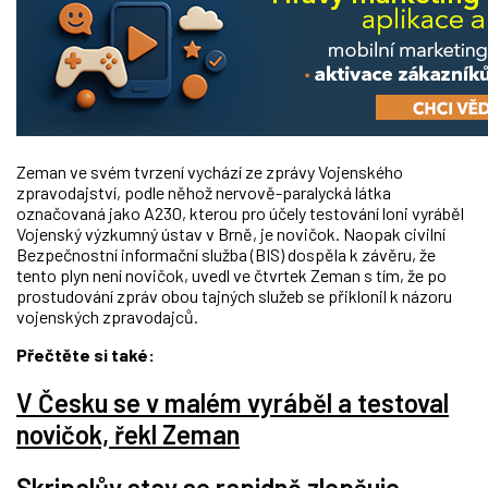
Zeman ve svém tvrzení vychází ze zprávy Vojenského
zpravodajství, podle něhož nervově-paralycká látka
označovaná jako A230, kterou pro účely testování loni vyráběl
Vojenský výzkumný ústav v Brně, je novičok. Naopak civilní
Bezpečnostní informační služba (BIS) dospěla k závěru, že
tento plyn není novičok, uvedl ve čtvrtek Zeman s tím, že po
prostudování zpráv obou tajných služeb se přiklonil k názoru
vojenských zpravodajců.
Přečtěte si také:
V Česku se v malém vyráběl a testoval
novičok, řekl Zeman
Skripalův stav se rapidně zlepšuje.