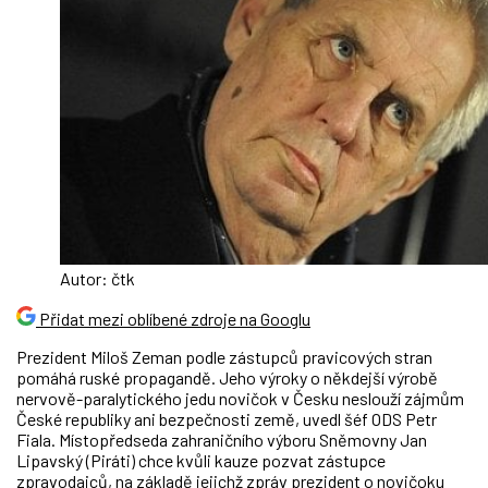
Autor: čtk
Přidat mezi oblíbené zdroje na Googlu
Prezident Miloš Zeman podle zástupců pravicových stran
pomáhá ruské propagandě. Jeho výroky o někdejší výrobě
nervově-paralytického jedu novičok v Česku neslouží zájmům
České republiky ani bezpečnosti země, uvedl šéf ODS Petr
Fiala. Místopředseda zahraničního výboru Sněmovny Jan
Lipavský (Piráti) chce kvůli kauze pozvat zástupce
zpravodajců, na základě jejichž zpráv prezident o novičoku