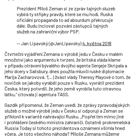
Prezident Miloš Zeman si ze zpráv tajných sluzeb
vybírá ty střípky pravdy, které se mu hodí. Ruská
oficiální propaganda to ad absurdum překrucuje
dále. Budu inciovat pozvání zástupců tajných
služeb na zahraniční výbor PSP.
— Jan Lipavský (@JanLipavsky)
4. května 2018
Čtvrteční vyjádření Zemana o výrobě jedu v Česku v malém
množství jako argumentu k tvrzení, že britská vláda klame
v případu otrávení bývalého dvojího agenta Sergeje Skripala a
jeho dcery v Salisbury, dnes použila mluvčí ruské diplomacie
Marija Zacharovová. “(…) žvást vlády Theresy Mayové o tom, že
novičok se jakoby vyráběl pouze v Rusku, vyvrátil prezident
Česka, který potvrdil, že jeho země vyrobila tuto otravnou
látku,“ citovala ji agentura TASS.
Gazdík připomenul, že Zeman uvedl, že zprávy zpravodajských
služeb o možné výrobě jedu v Česku si odporují a Zeman se
přiklonil k variantě nahrávající Rusku. „Popřel tím mimo jiné
i prohlášení českého ministra zahraničí. Ostatně prokremelská
Russia Today si tohoto prezidentova oznámení všimla hned
včera. Je toto všechno náhoda? Miloše Zemana můžeme