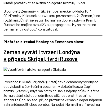
klidně považovat za aktivního agenta Kremlu,“ uvedl.
Dlouholetý Zemanův kritik, šéf poslaneckého klubu TOP
09 Miroslav Kalousek‏ na twitteru poznamenal, že Zeman je na
roztrhání. „Čínští investoři ho mají na dobré vazby na Kreml.
Rusové ho mají na svou lživou propagandu. My ho máme na
permanentní ostudu,“ konstatoval.
Přečtěte si reakci Moskvy na Zemanova slova:
Zeman vyvrátil tvrzení Londýna
v případu Skripal, tvrdí Rusové
Poslanec Mikuláš Ferjenčík (Piráti) dává Zemanovy výroky do
souvislosti s čtvrtečním posunem v dotační kauze Čapí
hnízdo. „Vždycky když má premiér Babiš nějaký průšvih, třeba
že mu státní zástupci odmítnou stížnost proti trestnímu
stíhání za Čapí hnízdo, přijde prezident Zeman a odpálí nějakou
zahraničněpolitickou bombu. Náhoda? Nemyslím si,“ uvedl na