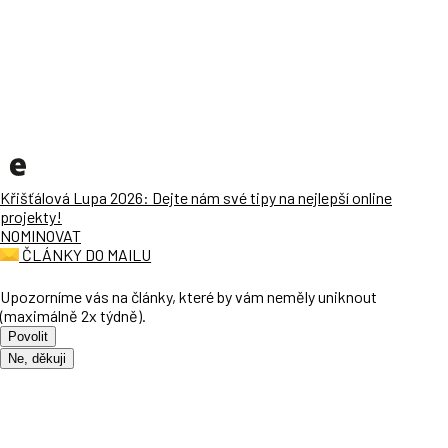
Křišťálová Lupa 2026: Dejte nám své tipy na nejlepší online
projekty!
NOMINOVAT
ČLÁNKY DO MAILU
Upozorníme vás na články, které by vám neměly uniknout
(maximálně 2x týdně).
Povolit
Ne, děkuji