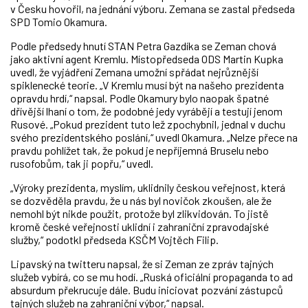
v Česku hovořil, na jednání výboru. Zemana se zastal předseda
SPD Tomio Okamura.
Podle předsedy hnutí STAN Petra Gazdíka se Zeman chová
jako aktivní agent Kremlu. Místopředseda ODS Martin Kupka
uvedl, že vyjádření Zemana umožní spřádat nejrůznější
spiklenecké teorie. „V Kremlu musí být na našeho prezidenta
opravdu hrdí,“ napsal. Podle Okamury bylo naopak špatné
dřívější lhaní o tom, že podobné jedy vyrábějí a testují jenom
Rusové. „Pokud prezident tuto lež zpochybnil, jednal v duchu
svého prezidentského poslání,“ uvedl Okamura. „Nelze přece na
pravdu pohlížet tak, že pokud je nepříjemná Bruselu nebo
rusofobům, tak ji popřu,“ uvedl.
„Výroky prezidenta, myslím, uklidnily českou veřejnost, která
se dozvěděla pravdu, že u nás byl novičok zkoušen, ale že
nemohl být nikde použit, protože byl zlikvidován. To jistě
kromě české veřejnosti uklidní i zahraniční zpravodajské
služby,“ podotkl předseda KSČM Vojtěch Filip.
Lipavský na twitteru napsal, že si Zeman ze zpráv tajných
služeb vybírá, co se mu hodí. „Ruská oficiální propaganda to ad
absurdum překrucuje dále. Budu iniciovat pozvání zástupců
tajných služeb na zahraniční výbor,“ napsal.