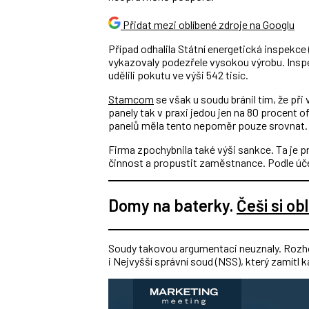
Přidat mezi oblíbené zdroje na Googlu
Případ odhalila Státní energetická inspekce (
vykazovaly podezřele vysokou výrobu. Inspekt
udělili pokutu ve výši 542 tisíc.
Stamcom
se však u soudu bránil tím, že při
panely tak v praxi jedou jen na 80 procent 
panelů měla tento nepoměr pouze srovnat.
Firma zpochybnila také výši sankce. Ta je 
činnost a propustit zaměstnance. Podle ú
Domy na baterky.
Češi si obl
Soudy takovou argumentaci neuznaly. Rozhod
i Nejvyšší správní soud (NSS), který zamítl 