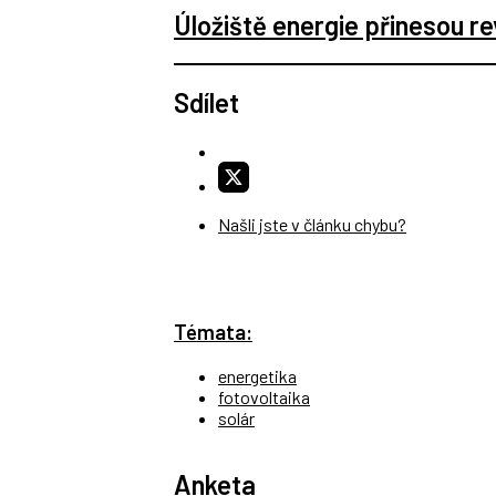
Úložiště energie přinesou re
Sdílet
Našli jste v článku chybu?
Témata:
energetika
fotovoltaika
solár
Anketa