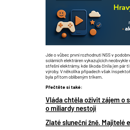
Jde o vůbec první rozhodnutí NSS v podobném
solárních elektráren vykazujících neobvykle
střešní elektrárny, kde škoda činila jen pár
výroby. V několika případech však inspektoři
byla přitom oblíbeným trikem.
Přečtěte si také:
Vláda chtěla oživit zájem o s
o miliardy nestojí
Zlaté sluneční žně. Majitelé 