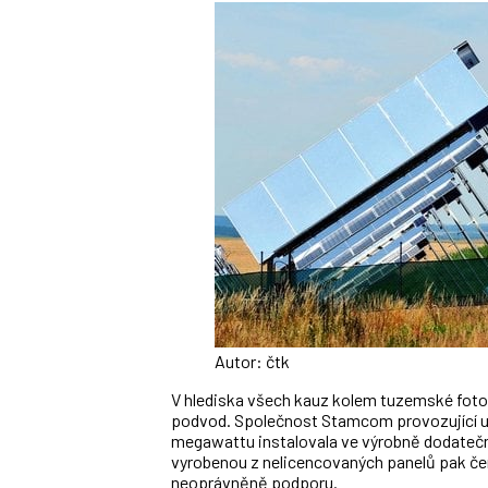
Autor: čtk
V hlediska všech kauz kolem tuzemské foto
podvod. Společnost Stamcom provozující u 
megawattu instalovala ve výrobně dodatečně
vyrobenou z nelicencovaných panelů pak če
neoprávněně podporu.