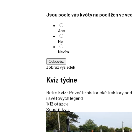
Jsou podle vás kvóty na podíl žen ve v
Ano
Ne
Nevím
Odpověz
Zobraz výsledek
Kvíz týdne
Retro kvíz: Poznáte historické traktory po
i světových legend
1/12 otázek
Spustit kvíz