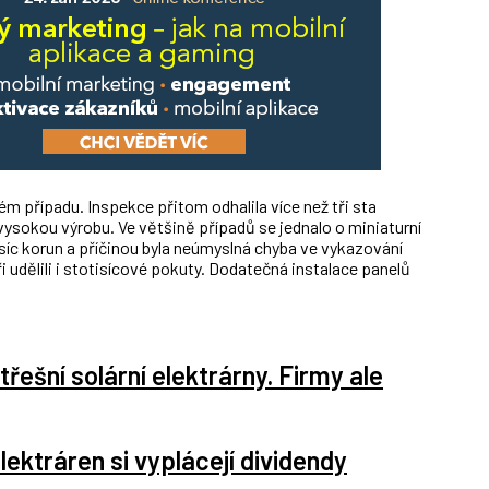
 případu. Inspekce přitom odhalila více než tři sta
 vysokou výrobu. Ve většině případů se jednalo o miniaturní
 tisíc korun a příčinou byla neúmyslná chyba ve vykazování
 udělili i stotisícové pokuty. Dodatečná instalace panelů
třešní solární elektrárny. Firmy ale
elektráren si vyplácejí dividendy