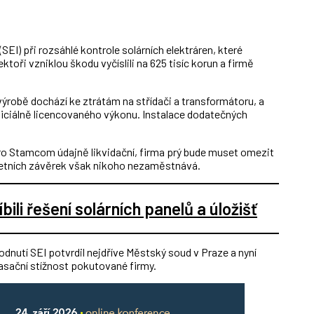
SEI) při rozsáhlé kontrole solárních elektráren, které
oři vzniklou škodu vyčíslili na 625 tisíc korun a firmě
 výrobě dochází ke ztrátám na střídači a transformátoru, a
oficiálně licencovaného výkonu. Instalace dodatečných
pro Stamcom údajně likvidační, firma prý bude muset omezit
četních závěrek však nikoho nezaměstnává.
íbili řešení solárních panelů a úložišť
nutí SEI potvrdil nejdříve Městský soud v Praze a nyní
kasační stížnost pokutované firmy.