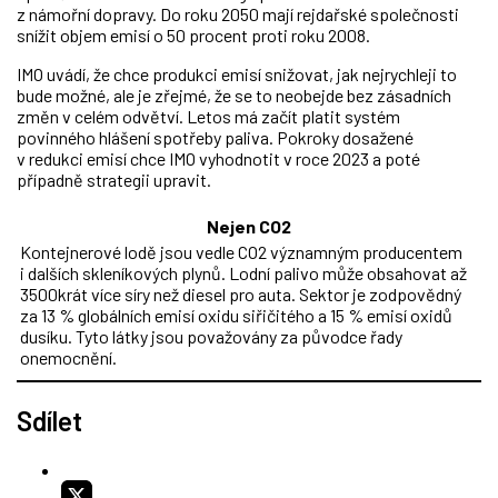
z námořní dopravy. Do roku 2050 mají rejdařské společnosti
snížit objem emisí o 50 procent proti roku 2008.
IMO uvádí, že chce produkci emisí snižovat, jak nejrychleji to
bude možné, ale je zřejmé, že se to neobejde bez zásadních
změn v celém odvětví. Letos má začít platit systém
povinného hlášení spotřeby paliva. Pokroky dosažené
v redukci emisí chce IMO vyhodnotit v roce 2023 a poté
případně strategii upravit.
Nejen CO2
Kontejnerové lodě jsou vedle CO2 významným producentem
i dalších skleníkových plynů. Lodní palivo může obsahovat až
3500krát více síry než diesel pro auta. Sektor je zodpovědný
za 13 % globálních emisí oxidu siřičitého a 15 % emisí oxidů
dusíku. Tyto látky jsou považovány za původce řady
onemocnění.
Sdílet