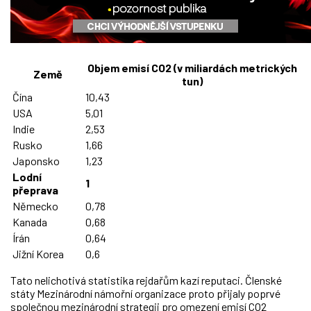
Objem emisí CO2 (v miliardách metrických
Země
tun)
Čína
10,43
USA
5,01
Indie
2,53
Rusko
1,66
Japonsko
1,23
Lodní
1
přeprava
Německo
0,78
Kanada
0,68
Írán
0,64
Jižní Korea
0,6
Tato nelichotivá statistika rejdařům kazí reputaci. Členské
státy Mezinárodní námořní organizace proto přijaly poprvé
společnou mezinárodní strategii pro omezení emisí CO2