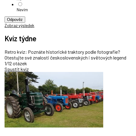
Nevím
Odpověz
Zobraz výsledek
Kvíz týdne
Retro kvíz: Poznáte historické traktory podle fotografie?
Otestujte své znalosti československých i světových legend
1/12 otázek
Spustit kvíz