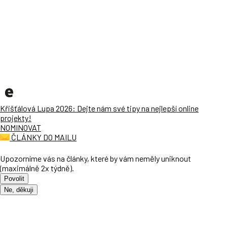
Křišťálová Lupa 2026: Dejte nám své tipy na nejlepší online
projekty!
NOMINOVAT
ČLÁNKY DO MAILU
Upozorníme vás na články, které by vám neměly uniknout
(maximálně 2x týdně).
Povolit
Ne, děkuji