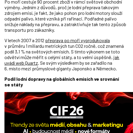
Po moři cestuje 90 procent zboží v rámci světové obchodní
výměny. Jedním z důvodů, proč je lodní přeprava takovým
zdrojem emisí, je fakt, že jako pohon pro lodní motory slouží
odpadní palivo, které vzniká při rafinaci. Podřadné palivo
snižuje náklady na přepravu, a zatraktivňuje tak tento způsob
transportu pro zákazníky.
V letech 2007 a 2012
přeprava po moři vyprodukovala
v průměru 1 miliardu metrických tun CO2 ročně, což znamená
podíl 3,1 % na světových emisích. S tímto výkonem se toto
odvětví může měřit s celými státy, a to velmi úspěšně,
jak
uvádí web Quartz
. Se svým výsledkem by se zařadilo na
6. místo mezi průmyslové giganty Japonsko a Německo.
Podíl lodní dopravy na globálních emisích ve srovnání
se státy