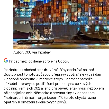
Autor: CC0 via Pixabay
Přidat mezi oblíbené zdroje na Googlu
Mezinárodní obchod se z drtivé většiny odehrává na moři.
Dostupnost tohoto způsobu přepravy zboží si ale vybírá daň
v podobě obrovské klimatické stopy. Segment námořní
nákladní dopravy se podílí třemi procenty na celkových
globálních emisích CO2 a jeho příspěvek je tak vyšší než objem
připadající na celé Německo a srovnatelný s Japonskem.
Mezinárodní námořní organizace (IMO) proto chystá rázné
opatření k omezení skleníkových plynů.