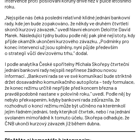
intervence proti posilování koruny dříve než v půlce letošního
roku.
„Nejspíše nás čeká poslední relativně klidné jednání bankovní
rady, kde jen bude zopakováno, že někdy ve druhém čtvrtletí
skončí kurzový závazek,“ uvedl hlavní ekonom Deloitte David
Marek. Následující týdny budou podle něj pak plné nejistoty, kdy
přijde okamžik ukončení kurzového závazku. „Podmínky pro
konec intervencí už jsou splněny, nyní půjde především
o strategii vůči devizovému trhu,“ dodal.
I podle analytika České spořitelny Michala Skořepy čtvrteční
jednání bankovní rady nejspíš nepřinese žádnou novou
informaci. „Bankovní rada se ve své komunikaci bude striktně
držet dosavadního komunikačního autopilota – tedy formulace,
že konec režimu určitě nepřijde před koncem března a
pravděpodobně nastane v polovině roku,“ uvedl. Podle něj by
nebylo překvapením, kdyby bankovní rada zdůraznila, že
rozhodnutí o konci režimu může být učiněno na kterémkoli
jejím řádném jednání, tedy kterýkoli čtvrtek, nebo i na jednání
svolaném mimořádně k tomuto účelu. Skořepa odhaduje, že
ČNB ukončí kurzový závazek již během dubna.
Přečtěte si komentáře k intervencím: