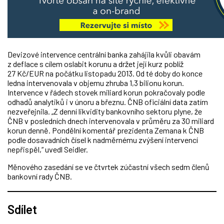
Devizové intervence centrální banka zahájila kvůli obavám
z deflace s cílem oslabit korunu a držet její kurz poblíž
27 Kč/EUR na počátku listopadu 2013. Od té doby do konce
ledna intervenovala v objemu zhruba 1,3 bilionu korun.
Intervence v řádech stovek miliard korun pokračovaly podle
odhadů analytiků i v únoru a březnu. ČNB oficiální data zatím
nezveřejnila. „Z denní likvidity bankovního sektoru plyne, že
ČNB v posledních dnech intervenovala v průměru za 30 miliard
korun denně. Pondělní komentář prezidenta Zemana k ČNB
podle dosavadních čísel k nadměrnému zvýšení intervencí
nepřispěl,“ uvedl Seidler.
Měnového zasedání se ve čtvrtek zúčastní všech sedm členů
bankovní rady ČNB.
Sdílet