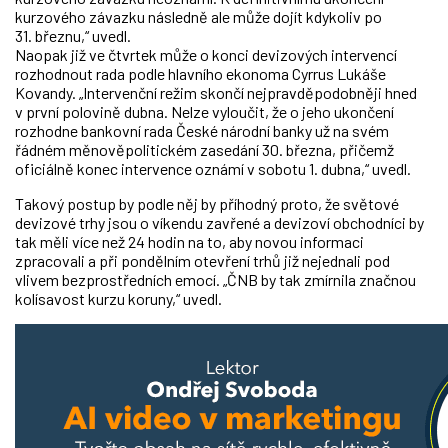
kurzového závazku následně ale může dojít kdykoliv po
31. březnu,“ uvedl.
Naopak již ve čtvrtek může o konci devizových intervencí
rozhodnout rada podle hlavního ekonoma Cyrrus Lukáše
Kovandy. „Intervenční režim skončí nejpravděpodobněji hned
v první polovině dubna. Nelze vyloučit, že o jeho ukončení
rozhodne bankovní rada České národní banky už na svém
řádném měnověpolitickém zasedání 30. března, přičemž
oficiálně konec intervence oznámí v sobotu 1. dubna,“ uvedl.
Takový postup by podle něj by příhodný proto, že světové
devizové trhy jsou o víkendu zavřené a devizoví obchodníci by
tak měli více než 24 hodin na to, aby novou informaci
zpracovali a při pondělním otevření trhů již nejednali pod
vlivem bezprostředních emocí. „ČNB by tak zmírnila značnou
kolísavost kurzu koruny,“ uvedl.