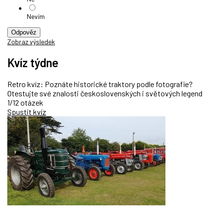
Nevím
Odpověz
Zobraz výsledek
Kvíz týdne
Retro kvíz: Poznáte historické traktory podle fotografie?
Otestujte své znalosti československých i světových legend
1/12 otázek
Spustit kvíz