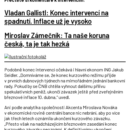
Vladan Gallistl: Konec intervencí na
spadnutí. Inflace už je vysoko
Miroslav Zámečník: Ta naše koruna
česká, ta je tak hezká
Podobně konec intervencí očekává i hlavní ekonom ING Jakub
Seidler. „Domníváme se, že konec kurzového režimu přijde
v prvních dubnových týdnech na mimořádném jednání bankovní
rady. Pokud by se ČNB chtěla vyhnout dalšímu přílivu
spekulativních peněž, ukončí závazek ještě před zveřejněním
březnové inflace 10. dubna,“ uvedl.
Ani podle analytika společnosti Akcenta Miroslava Nováka
v ekonomické rovině centrální bance nic nebrání, aby po více
jak třech letech oznámila ukončení kurzového závazku.
„Přesto však na nadcházejícím březnovém zasedání konec
kurzového závazku neoznámí. K definitivnímu ukončení