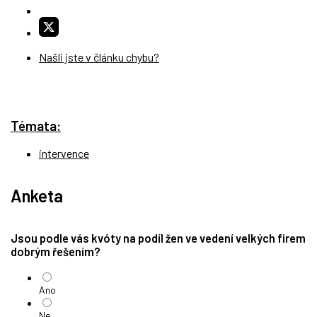
Našli jste v článku chybu?
Témata:
intervence
Anketa
Jsou podle vás kvóty na podíl žen ve vedení velkých firem
dobrým řešením?
Ano
Ne