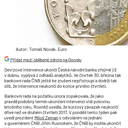
Autor: Tomáš Novák, Euro
Přidat mezi oblíbené zdroje na Googlu
Devizové intervence ukončí Česká národní banka zřejmě již
v dubnu, vyplývá z odhadů analytiků. Ve čtvrtek 30. března tak
bankovní rada ČNB ještě ke zrušení nepřistoupí a dodrží tak
slib, že intervence neukončí do konce prvního čtvrtletí.
Bankovní rada na počátku února zopakovala, že jako
pravděpodobný termín ukončení intervencí vidí polovinu
letošního roku. Rovněž uvedla, že kurzový závazek neukončí
dříve než ve druhém čtvrtletí 2017. V pondělí tento týden pak
uvedl prezident
Miloš Zeman
s odvoláním na jednání
s guvernérem ČNB Jiřím Rusnokem, že ČNB by mohla ukončit