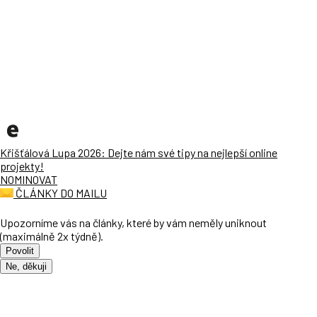
Křišťálová Lupa 2026: Dejte nám své tipy na nejlepší online
projekty!
NOMINOVAT
ČLÁNKY DO MAILU
Upozorníme vás na články, které by vám neměly uniknout
(maximálně 2x týdně).
Povolit
Ne, děkuji