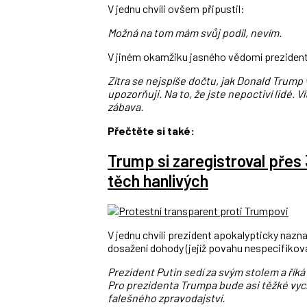
V jednu chvíli ovšem připustil:
Možná na tom mám svůj podíl, nevím.
V jiném okamžiku jasného vědomí prezident
Zítra se nejspíše dočtu, jak Donald Trump v
upozorňuji. Na to, že jste nepoctiví lidé. 
zábava.
Přečtěte si také:
Trump si zaregistroval přes
těch hanlivých
V jednu chvíli prezident apokalypticky nazn
dosažení dohody (jejíž povahu nespecifikov
Prezident Putin sedí za svým stolem a říká
Pro prezidenta Trumpa bude asi těžké vyc
falešného zpravodajství.