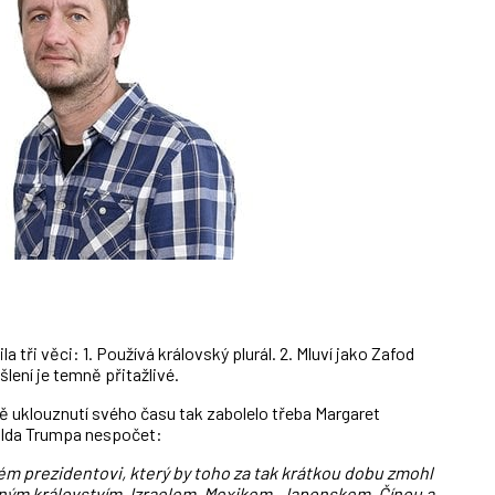
a tři věci: 1. Používá královský plurál. 2. Mluví jako Zafod
lení je temně přitažlivé.
mě uklouznutí svého času tak zabolelo třeba Margaret
alda Trumpa nespočet:
ém prezidentovi, který by toho za tak krátkou dobu zmohl
jeným královstvím, Izraelem, Mexikem, Japonskem, Čínou a