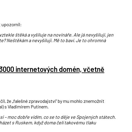
 upozornil:
ztekle štěká a vyšiluje na novináře. Ale já nevyšiluji, jen
Víte? Neštěkám a nevyšiluji. Mě to baví. Je to ohromná
 3000 internetových domén, včetně
ačil, že „falešné zpravodajství“ by mu mohlo znemožnit
al) s Vladimirem Putinem.
 si – moc dobře vidím, co se to děje ve Spojených státech.
házet s Ruskem, když doma čelí takovému tlaku