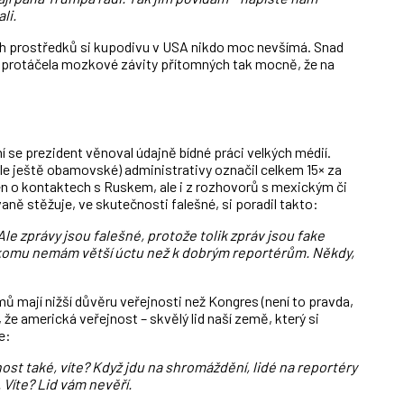
li.
ých prostředků si kupodivu v USA nikdo moc nevšímá. Snad
ě protáčela mozkové závity přítomných tak mocně, že na
 se prezident věnoval údajně bídné práci velkých médií.
ále ještě obamovské) administrativy označil celkem 15× za
en o kontaktech s Ruskem, ale i z rozhovorů s mexickým či
ně stěžuje, ve skutečnosti falešné, si poradil takto:
e zprávy jsou falešné, protože tolik zpráv jsou fake
nikomu nemám větší úctu než k dobrým reportérům. Někdy,
 mají nižší důvěru veřejnosti než Kongres (není to pravda,
 že americká veřejnost – skvělý lid naší země, který si
e:
nost také, víte? Když jdu na shromáždění, lidé na reportéry
. Víte? Lid vám nevěří.