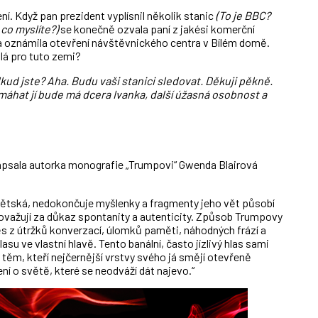
í. Když pan prezident vyplísnil několik stanic
(To je BBC?
 co myslíte?)
se konečně ozvala paní z jakési komerční
a oznámila otevření návštěvnického centra v Bílém domě.
lá pro tuto zemi?
ud jste? Aha. Budu vaši stanici sledovat. Děkuji pěkně.
áhat jí bude má dcera Ivanka, další úžasná osobnost a
psala autorka monografie „Trumpovi“ Gwenda Blairová
 dětská, nedokončuje myšlenky a fragmenty jeho vět působí
ovažují za důkaz spontanity a autenticity. Způsob Trumpovy
s z útržků konverzací, úlomků paměti, náhodných frází a
asu ve vlastní hlavě. Tento banální, často jízlivý hlas sami
í těm, kteří nejčernější vrstvy svého já smějí otevřeně
ní o světě, které se neodváží dát najevo.“