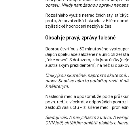
opravu. Nikdy nám žádnou opravu nenapsa
Rozsáhlého využití netradičních stylistick
proto, že první velká tiskovka v Bílém dom
stylistické hodnocení nezbýval čas.
Obsah je pravý, zprávy falešné
Dobrou čtvrtinu z 80 minutového vystoupení
Jejich spekulace založené na únicích ze (st
„fake news“. S dotazem, zda jsou úniky (nej
australským prezidentem), na něž si opakova
Úniky jsou skutečné, naprosto skutečné. Al
news. Snad se nám to podaří opravit. K 
k některým.
Následně média upozornil, že podle průzkumů
pozn. red.) a vícekrát v odpovědích pohrozil,
zaslouží vaší úctu – lži šířené médii prohlédn
Sleduji vás. A nevycházím z údivu. A veřej
CNN ječí, chtějí jim omlátit plakáty o hlavu