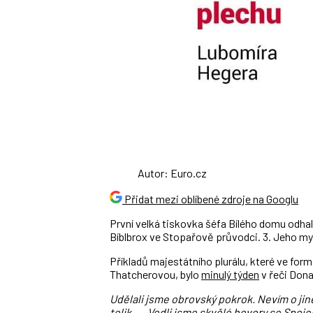
Autor: Euro.cz
Přidat mezi oblíbené zdroje na Googlu
První velká tiskovka šéfa Bílého domu odhalil
Bíblbrox ve Stopařově průvodci. 3. Jeho myš
Příkladů majestátního plurálu, které ve for
Thatcherovou, bylo
minulý týden
v řeči Don
Udělali jsme obrovský pokrok. Nevím o jin
tolik. … Vedli jsme skvělé hovory se Spo