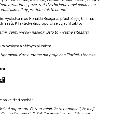
(conversations, pozn. red.) Uvrhli jsme nové sankce na
volili jako nikdy předtím, tak to chodí.
ním výsledkem od Ronalda Reagana, přestože jej Obama,
ch hlasů. K faktické disproporci se vyjádřil takto:
elmi, velmi vysoký náskok. Bylo to výrazné vítězství,
 královským a běžným plurálem:
řipomínal, zítra budeme mít projev na Floridě, třeba se
era:
díl
mpa ve třetí osobě:
Vážně odpornou. Potom volali, že to nenapsali, že mají
ají pana Trumpa rádi. Tak jim povídám – napište nám