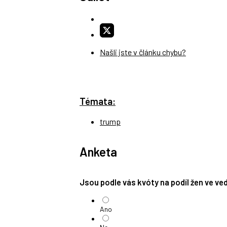
Našli jste v článku chybu?
Témata:
trump
Anketa
Jsou podle vás kvóty na podíl žen ve v
Ano