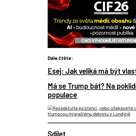
Dále čtěte:
Esej: Jak veliká má být vla
Má se Trump bát? Na poklidn
populace
Sdílet