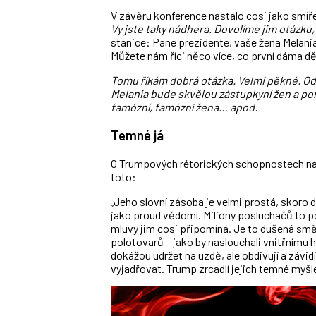
V závěru konference nastalo cosi jako smířen
Vy jste taky nádhera. Dovolíme jim otázku,
stanice: Pane prezidente, vaše žena Melani
Můžete nám říci něco více, co první dáma dě
Tomu říkám dobrá otázka. Velmi pěkné. Odk
Melania bude skvělou zástupkyní žen a pom
famózní, famózní žena… apod.
Temné já
O Trumpových rétorických schopnostech na
toto:
„Jeho slovní zásoba je velmi prostá, skoro
jako proud vědomí. Miliony posluchačů to p
mluvy jim cosi připomíná. Je to dušená smě
polotovarů – jako by naslouchali vnitřnímu hl
dokážou udržet na uzdě, ale obdivují a závid
vyjadřovat. Trump zrcadlí jejich temné myšle