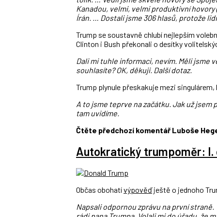
Kanadou, velmi, velmi produktivní hovory 
Írán. … Dostali jsme 306 hlasů, protože lidi 
Trump se soustavně chlubí nejlepším voleb
Clinton i Bush překonali o desítky volitelský
Dali mi tuhle informaci, nevím. Měli jsme v
souhlasíte? OK, děkuji. Další dotaz.
Trump plynule přeskakuje mezi singulárem,
A to jsme teprve na začátku. Jak už jsem p
tam uvidíme.
Čtěte předchozí komentář Luboše Heg
Autokratický trumpoměr: I. 
Občas obohatí
výpověď
ještě o jednoho Tru
Napsali odpornou zprávu na první straně. 
rádi pana Trumpa. Volali mi do úřadu, že m