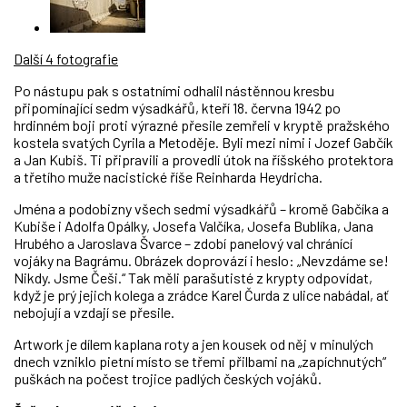
Další 4 fotografie
Po nástupu pak s ostatními odhalil nástěnnou kresbu
připomínající sedm výsadkářů, kteří 18. června 1942 po
hrdinném boji proti výrazné přesile zemřeli v kryptě pražského
kostela svatých Cyrila a Metoděje. Byli mezi nimi i Jozef Gabčík
a Jan Kubiš. Ti připravili a provedli útok na říšského protektora
a třetího muže nacistické říše Reinharda Heydricha.
Jména a podobizny všech sedmi výsadkářů – kromě Gabčíka a
Kubiše i Adolfa Opálky, Josefa Valčíka, Josefa Bublíka, Jana
Hrubého a Jaroslava Švarce – zdobí panelový val chránící
vojáky na Bagrámu. Obrázek doprovází i heslo: „Nevzdáme se!
Nikdy. Jsme Češi.“ Tak měli parašutisté z krypty odpovídat,
když je prý jejich kolega a zrádce Karel Čurda z ulice nabádal, ať
nebojují a vzdají se přesile.
Artwork je dílem kaplana roty a jen kousek od něj v minulých
dnech vzniklo pietní místo se třemi přilbami na „zapíchnutých“
puškách na počest trojice padlých českých vojáků.