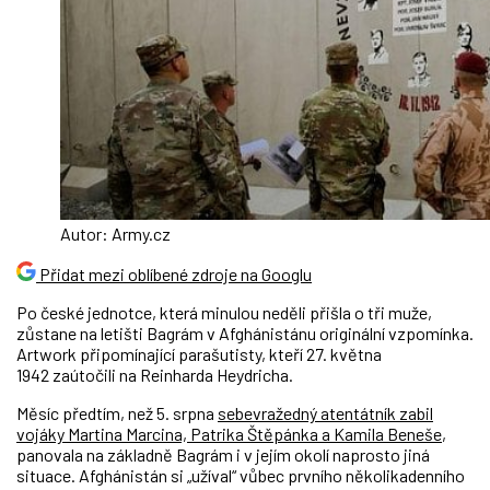
Autor: Army.cz
Přidat mezi oblíbené zdroje na Googlu
Po české jednotce, která minulou neděli přišla o tři muže,
zůstane na letišti Bagrám v Afghánistánu originální vzpomínka.
Artwork připomínající parašutisty, kteří 27. května
1942 zaútočili na Reinharda Heydricha.
Měsíc předtím, než 5. srpna
sebevražedný atentátník zabil
vojáky Martina Marcina, Patrika Štěpánka a Kamila Beneše
,
panovala na základně Bagrám i v jejím okolí naprosto jiná
situace. Afghánistán si „užíval“ vůbec prvního několikadenního