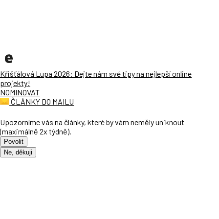
Křišťálová Lupa 2026: Dejte nám své tipy na nejlepší online
projekty!
NOMINOVAT
ČLÁNKY DO MAILU
Upozorníme vás na články, které by vám neměly uniknout
(maximálně 2x týdně).
Povolit
Ne, děkuji