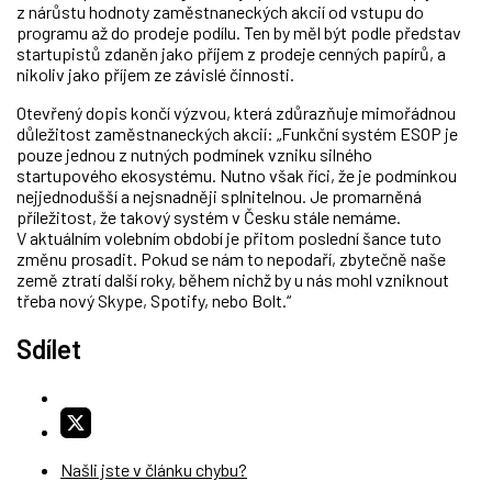
z nárůstu hodnoty zaměstnaneckých akcií od vstupu do
programu až do prodeje podílu. Ten by měl být podle představ
startupistů zdaněn jako příjem z prodeje cenných papírů, a
nikoliv jako příjem ze závislé činnosti.
Otevřený dopis končí výzvou, která zdůrazňuje mimořádnou
důležitost zaměstnaneckých akcií: „Funkční systém ESOP je
pouze jednou z nutných podmínek vzniku silného
startupového ekosystému. Nutno však říci, že je podmínkou
nejjednodušší a nejsnadněji splnitelnou. Je promarněná
příležitost, že takový systém v Česku stále nemáme.
V aktuálním volebním období je přitom poslední šance tuto
změnu prosadit. Pokud se nám to nepodaří, zbytečně naše
země ztratí další roky, během nichž by u nás mohl vzniknout
třeba nový Skype, Spotify, nebo Bolt.“
Sdílet
Našli jste v článku chybu?