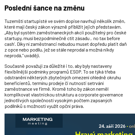
Poslední šance na změnu
Tuzemští startupisté ve svém dopise navrhují několik změn,
které mají český zákon výrazně přiblížit jejich představám.
„Aby byl systém zaměstnaneckých akcií použitelný pro české
startupy, musí bezpodmínečně ctít zásadu ‚no tax before
cash‘. Díky ní zaměstnanci nebudou muset dopředu platit daň
z opce nebo podílu, jež se stále neprodal a možná nikdy
neprodá,“ uvádějí.
Současně považují za důležité i to, aby byly nastaveny
flexibilnější podmínky programů ESOP. To se týká třeba
odstranění některých zbytečných omezení ohledně okruhu
beneficientů, termínu prodeje či nutnosti setrvání
zaměstnance ve firmě. Kromě toho by zákon neměl
komplikovat vlastnickou strukturu a corporate governance
jednotlivých společností vysokým počtem zapsaných
podílníků s možností využít opční práva.