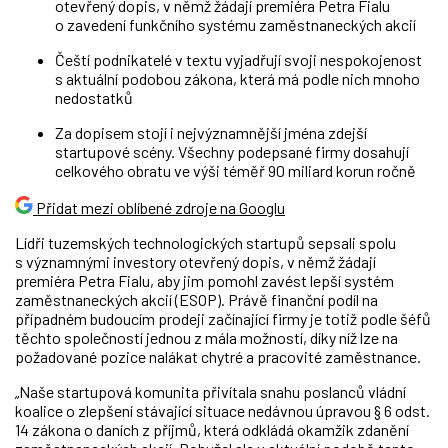
otevřený dopis, v němž žádají premiéra Petra Fialu
o zavedení funkčního systému zaměstnaneckých akcií
Čeští podnikatelé v textu vyjadřují svoji nespokojenost
s aktuální podobou zákona, která má podle nich mnoho
nedostatků
Za dopisem stojí i nejvýznamnější jména zdejší
startupové scény. Všechny podepsané firmy dosahují
celkového obratu ve výši téměř 90 miliard korun ročně
Přidat mezi oblíbené zdroje na Googlu
Lídři tuzemských technologických startupů sepsali spolu
s významnými investory otevřený dopis, v němž žádají
premiéra Petra Fialu, aby jim pomohl zavést lepší systém
zaměstnaneckých akcií (ESOP). Právě finanční podíl na
případném budoucím prodeji začínající firmy je totiž podle šéfů
těchto společností jednou z mála možností, díky níž lze na
požadované pozice nalákat chytré a pracovité zaměstnance.
„Naše startupová komunita přivítala snahu poslanců vládní
koalice o zlepšení stávající situace nedávnou úpravou § 6 odst.
14 zákona o daních z příjmů, která odkládá okamžik zdanění