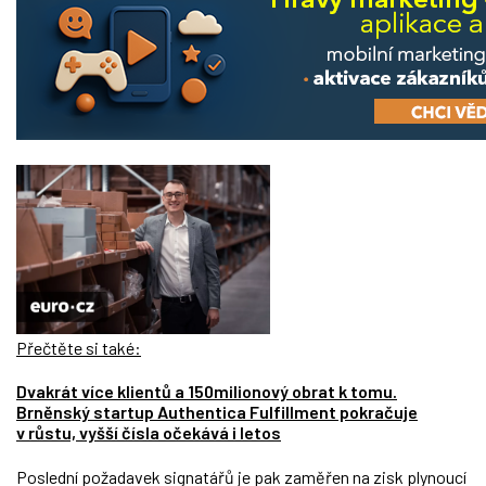
Přečtěte si také:
Dvakrát více klientů a 150milionový obrat k tomu.
Brněnský startup Authentica Fulfillment pokračuje
v růstu, vyšší čísla očekává i letos
Poslední požadavek signatářů je pak zaměřen na zisk plynoucí