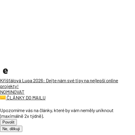
Křišťálová Lupa 2026: Dejte nám své tipy na nejlepší online
projekty!
NOMINOVAT
ČLÁNKY DO MAILU
Upozorníme vás na články, které by vám neměly uniknout
(maximálně 2x týdně).
Povolit
Ne, děkuji