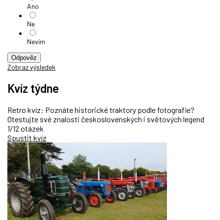
Ano
Ne
Nevím
Odpověz
Zobraz výsledek
Kvíz týdne
Retro kvíz: Poznáte historické traktory podle fotografie?
Otestujte své znalosti československých i světových legend
1/12 otázek
Spustit kvíz