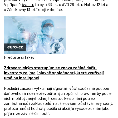
V případě
Avastu
to bylo 33 let, u AVG 26 let, u Mall.cz 12 let a
u Zásilkovny 13 let,“ stojí v dopise.
Přečtěte si také:
Zdravotnickým startupům se znovu začíná dařit.
Investory zajímají hlavně společnosti, které využívají
umělou inteligenci
Poslední zásadní výtku mají signatáři vůči současné podobě
daňového rámce nepřevoditelných opčních práv. Ten by podle
nich mohl být nejvhodnější cestou ke splnění potřeb
zaměstnanců i zakladatelů, nadále ovšem zůstává nevýhodný,
protože nárůst hodnoty podílů či akcií je vysoce zdaněn jako
příjem ze závislé činnosti.