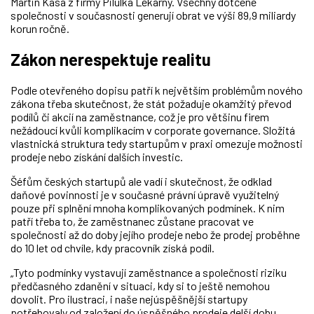
Martin Kasa z firmy Pilulka Lékárny. Všechny dotčené
společnosti v současnosti generují obrat ve výši 89,9 miliardy
korun ročně.
Zákon nerespektuje realitu
Podle otevřeného dopisu patří k největším problémům nového
zákona třeba skutečnost, že stát požaduje okamžitý převod
podílů či akcií na zaměstnance, což je pro většinu firem
nežádoucí kvůli komplikacím v corporate governance. Složitá
vlastnická struktura tedy startupům v praxi omezuje možnosti
prodeje nebo získání dalších investic.
Šéfům českých startupů ale vadí i skutečnost, že odklad
daňové povinnosti je v současné právní úpravě využitelný
pouze při splnění mnoha komplikovaných podmínek. K nim
patří třeba to, že zaměstnanec zůstane pracovat ve
společnosti až do doby jejího prodeje nebo že prodej proběhne
do 10 let od chvíle, kdy pracovník získá podíl.
„Tyto podmínky vystavují zaměstnance a společnosti riziku
předčasného zdanění v situaci, kdy si to ještě nemohou
dovolit. Pro ilustraci, i naše nejúspěšnější startupy
potřebovaly od založení do úspěšného prodeje delší dobu.