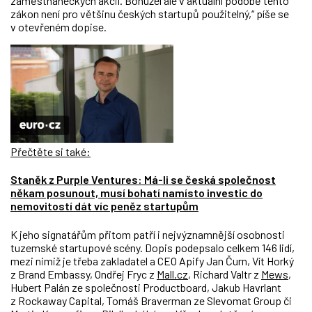
zaměstnaneckých akcií. Bohužel ale v aktuální podobě tento
zákon není pro většinu českých startupů použitelný,“ píše se
v otevřeném dopise.
Přečtěte si také:
Staněk z Purple Ventures: Má-li se česká společnost
někam posunout, musí bohatí namísto investic do
nemovitostí dát víc peněz startupům
K jeho signatářům přitom patří i nejvýznamnější osobnosti
tuzemské startupové scény. Dopis podepsalo celkem 146 lidí,
mezi nimiž je třeba zakladatel a CEO Apify Jan Čurn, Vít Horký
z Brand Embassy, Ondřej Fryc z
Mall.cz
, Richard Valtr z
Mews
,
Hubert Palán ze společnosti Productboard, Jakub Havrlant
z Rockaway Capital, Tomáš Braverman ze Slevomat Group či