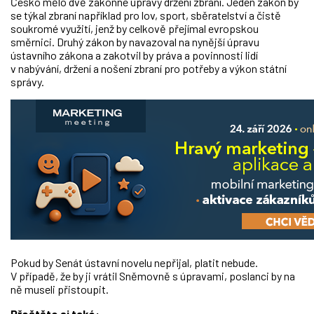
Česko mělo dvě zákonné úpravy držení zbraní. Jeden zákon by
se týkal zbraní například pro lov, sport, sběratelství a čistě
soukromé využití, jenž by celkově přejímal evropskou
směrnici. Druhý zákon by navazoval na nynější úpravu
ústavního zákona a zakotvil by práva a povinnosti lidí
v nabývání, držení a nošení zbraní pro potřeby a výkon státní
správy.
Pokud by Senát ústavní novelu nepřijal, platit nebude.
V případě, že by ji vrátil Sněmovně s úpravami, poslanci by na
ně museli přistoupit.
Přečtěte si také: