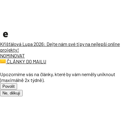
Křišťálová Lupa 2026: Dejte nám své tipy na nejlepší online
projekty!
NOMINOVAT
ČLÁNKY DO MAILU
Upozorníme vás na články, které by vám neměly uniknout
(maximálně 2x týdně).
Povolit
Ne, děkuji