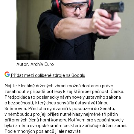
Autor: Archiv Euro
Přidat mezi oblíbené zdroje na Googlu
Majitelé legálně držených zbraní možná dostanou právo
zasáhnout v případě potřeby k zajištění bezpečnosti Česka.
Předpokládá to poslanecký návrh novely ústavního zákona
o bezpečnosti, který dnes schválila ústavní většinou
Sněmovna. Předloha nyní zamíří k posouzení do Senátu,
v němž budou pro její přijetí nutné hlasy nejméně tří pětin
přítomných členů horní komory. Motivem pro sepsání novely
byla i změna evropské směrnice, která zpřísňuje držení zbraní.
Podle mnohých poslanců ji ale nezvrátí.