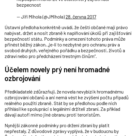
bezpecnost
— Jiří Mihola (@JMihola)
28. června 2017
Ústavní předloha konkrétně uvádí, že čeští občané mají právo
nabývat, držet a nosit zbraně k naplňování úkolů při zajišťování
bezpečnosti státu. Podmínky a omezení tohoto práva může
přinést běžný zákon, „je-li to nezbytné pro ochranu práv a
svobod druhých, veřejného pořádku a bezpečnosti, životů a
zdraví nebo pro předcházení trestným činům“.
Účelem novely prý není hromadné
ozbrojování
Předkladatelé zdůrazňují, že novela nevybízí k hromadnému
ozbrojování občanů a ani nemá vést ke zvýšení počtu případů
reálného použití zbraně. Stát by se předlohou podle nich
přihlásil ke spolupráci s legálními držiteli zbraní. Za příklad
dávají autoři mimo jiné obranu proti teroristům.
Nynější zákonné podmínky pro držení zbraní by platit
nepřestaly. Z důvodové zprávy vyplývá, že v budoucnu by