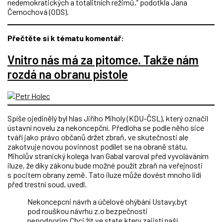
nedemokratických a totalitních režimů,“ podotkla Jana
Černochová (ODS).
Přečtěte si k tématu komentář:
Vnitro nás má za pitomce. Takže nám
rozdá na obranu pistole
Spíše ojedinělý byl hlas Jiřího Miholy (KDU-ČSL), který označil
ústavní novelu za nekoncepční. Předloha se podle něho sice
tváří jako právo občanů držet zbraň, ve skutečnosti ale
zakotvuje novou povinnost podílet se na obraně státu.
Miholův stranický kolega Ivan Gabal varoval před vyvoláváním
iluze, že díky zákonu bude možné použít zbraň na veřejnosti
s pocitem obrany země. Tato iluze může dovést mnoho lidí
před trestní soud, uvedl.
Nekoncepcni návrh a účelové ohýbání Ustavy,byt
pod rouškou návrhu z.o bezpečnosti
nepodporim.Chci žít ve state,ktery zajistí naší