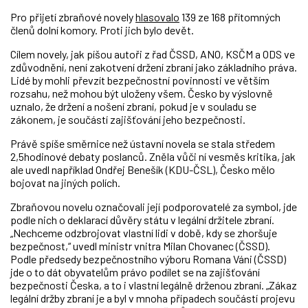
Pro přijetí zbraňové novely
hlasovalo
139 ze 168 přítomných
členů dolní komory. Proti jich bylo devět.
Cílem novely, jak píšou autoři z řad ČSSD, ANO, KSČM a ODS ve
zdůvodnění, není zakotvení držení zbraní jako základního práva.
Lidé by mohli převzít bezpečnostní povinnosti ve větším
rozsahu, než mohou být uloženy všem. Česko by výslovně
uznalo, že držení a nošení zbraní, pokud je v souladu se
zákonem, je součástí zajišťování jeho bezpečnosti.
Právě spíše směrnice než ústavní novela se stala středem
2,5hodinové debaty poslanců. Zněla vůči ní vesměs kritika, jak
ale uvedl například Ondřej Benešík (KDU-ČSL), Česko mělo
bojovat na jiných polích.
Zbraňovou novelu označovali její podporovatelé za symbol, jde
podle nich o deklarací důvěry státu v legální držitele zbraní.
„Nechceme odzbrojovat vlastní lidi v době, kdy se zhoršuje
bezpečnost,“ uvedl ministr vnitra Milan Chovanec (ČSSD).
Podle předsedy bezpečnostního výboru Romana Váni (ČSSD)
jde o to dát obyvatelům právo podílet se na zajišťování
bezpečnosti Česka, a to i vlastní legálně drženou zbraní. „Zákaz
legální držby zbraní je a byl v mnoha případech součástí projevu