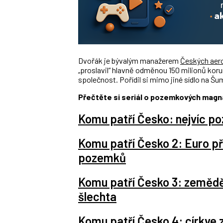
Dvořák je bývalým manažerem
Českých aerol
„proslavil“ hlavně odměnou 150 milionů koru
společnost. Pořídil si mimo jiné sídlo na Š
Přečtěte si seriál o pozemkových magn
Komu patří Česko: nejvíc p
Komu patří Česko 2: Euro př
pozemků
Komu patří Česko 3: zemědě
šlechta
Komu patří Česko 4: církve zí