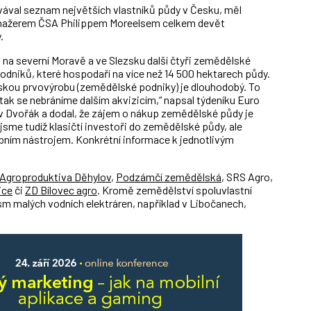
vával seznam největších vlastníků půdy v Česku, měl
anažerem ČSA Philippem Moreelsem celkem devět
.
 na severní Moravě a ve Slezsku další čtyři zemědělské
podniků, které hospodaří na více než 14 500 hektarech půdy.
skou prvovýrobu (zemědělské podniky) je dlouhodobý. To
tak se nebráníme dalším akvizicím,“ napsal týdeníku Euro
v Dvořák a dodal, že zájem o nákup zemědělské půdy je
sme tudíž klasičtí investoři do zemědělské půdy, ale
bním nástrojem. Konkrétní informace k jednotlivým
Agroproduktiva Děhylov
,
Podzámčí zemědělská
, SRS Agro,
ice
či
ZD Bílovec agro
. Kromě zemědělství spoluvlastní
sm malých vodních elektráren, například v Libočanech,