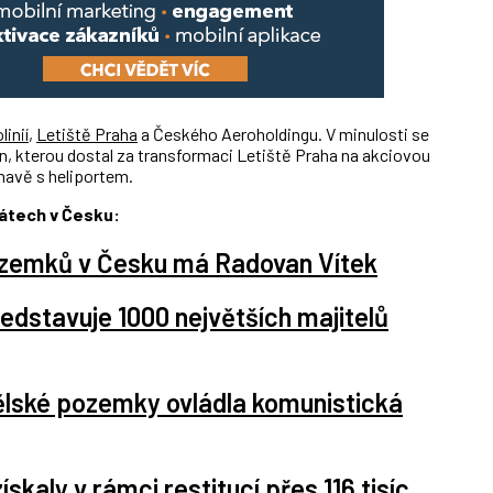
inií
,
Letiště Praha
a Českého Aeroholdingu. V minulosti se
n, kterou dostal za transformaci Letiště Praha na akciovou
umavě s heliportem.
átech v Česku:
ozemků v Česku má Radovan Vítek
edstavuje 1000 největších majitelů
lské pozemky ovládla komunistická
skaly v rámci restitucí přes 116 tisíc