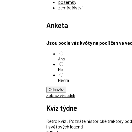
pozemky
zemědělství
Anketa
Jsou podle vás kvóty na podíl žen ve v
Ano
Ne
Nevím
Odpověz
Zobraz výsledek
Kvíz týdne
Retro kvíz: Poznáte historické traktory po
i světových legend