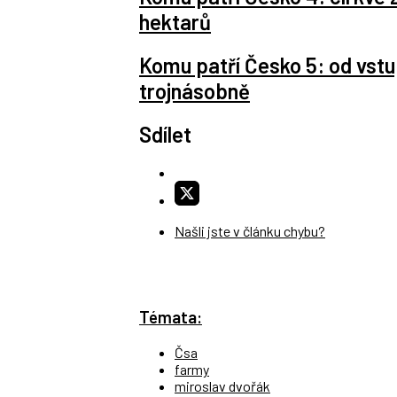
hektarů
Komu patří Česko 5: od vst
trojnásobně
Sdílet
Našli jste v článku chybu?
Témata:
Čsa
farmy
miroslav dvořák