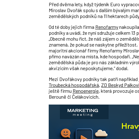
Před dvěma lety, když týdeník Euro vypraco
Miroslav Dvořák spolu s dalším bývalým m
zemědělských podniků na 11 hektarech půdy
Od té doby jejich firma
Renofarmy
nakoupila
podniky a uvádí, že nyní sdružuje celkem 13 
„Obecně mohu říct, že náš zájem o zeměděl
znamená, že pokud se naskytne příležitost, 
majoritní akcionář firmy Renofarmy Mirosla
přímo navázán na místa, kde hospodaří. „Nej
zemědělská půda je pro nás základním výro
akvizicím však neposkytujeme,“ dodal.
Mezi Dvořákovy podniky tak patří například
Troubecká hospodářská
,
ZD Beskyd Palkov
ještě firmu
Renoenergie
, která provozuje o
Berouně či Čelákovicích.