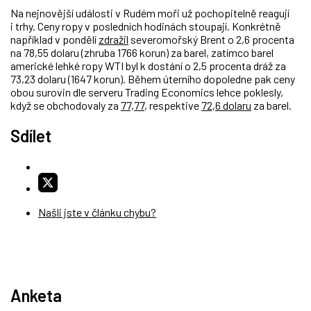
Na nejnovější události v Rudém moři už pochopitelně reagují
i trhy. Ceny ropy v posledních hodinách stoupají. Konkrétně
například v pondělí
zdražil
severomořský Brent o 2,6 procenta
na 78,55 dolaru (zhruba 1766 korun) za barel, zatímco barel
americké lehké ropy WTI byl k dostání o 2,5 procenta dráž za
73,23 dolaru (1647 korun). Během úterního dopoledne pak ceny
obou surovin dle serveru Trading Economics lehce poklesly,
když se obchodovaly za
77,77
, respektive
72,6 dolaru
za barel.
Sdílet
Našli jste v článku chybu?
Anketa