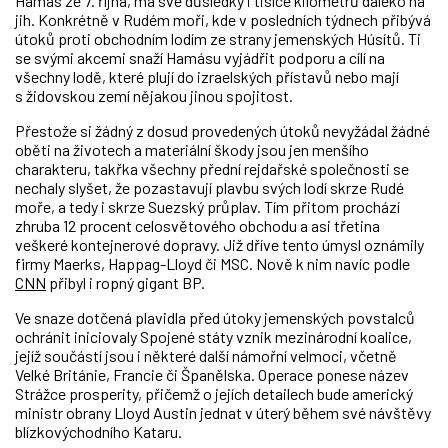
Hamás ze 7. října, má své důsledky i tisíce kilometrů daleko na
jih. Konkrétně v Rudém moři, kde v posledních týdnech přibývá
útoků proti obchodním lodím ze strany jemenských Húsítů. Ti
se svými akcemi snaží Hamásu vyjádřit podporu a cílí na
všechny lodě, které plují do izraelských přístavů nebo mají
s židovskou zemí nějakou jinou spojitost.
Přestože si žádný z dosud provedených útoků nevyžádal žádné
oběti na životech a materiální škody jsou jen menšího
charakteru, takřka všechny přední rejdařské společnosti se
nechaly slyšet, že pozastavují plavbu svých lodí skrze Rudé
moře, a tedy i skrze Suezský průplav. Tím přitom prochází
zhruba 12 procent celosvětového obchodu a asi třetina
veškeré kontejnerové dopravy. Již dříve tento úmysl oznámily
firmy Maerks, Happag-Lloyd či MSC. Nově k nim navíc podle
CNN
přibyl i ropný gigant BP.
Ve snaze dotčená plavidla před útoky jemenských povstalců
ochránit iniciovaly Spojené státy vznik mezinárodní koalice,
jejíž součástí jsou i některé další námořní velmoci, včetně
Velké Británie, Francie či Španělska. Operace ponese název
Strážce prosperity, přičemž o jejích detailech bude americký
ministr obrany Lloyd Austin jednat v úterý během své návštěvy
blízkovýchodního Kataru.