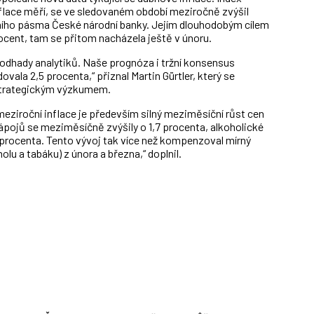
flace měří, se ve sledovaném období meziročně zvýšil
nčního pásma České národní banky. Jejím dlouhodobým cílem
ocent, tam se přitom nacházela ještě v únoru.
 odhady analytiků. Naše prognóza i tržní konsensus
ala 2,5 procenta,“ přiznal Martin Gürtler, který se
strategickým výzkumem.
ziroční inflace je především silný meziměsíční růst cen
ápojů se meziměsíčně zvýšily o 1,7 procenta, alkoholické
 procenta. Tento vývoj tak více než kompenzoval mírný
olu a tabáku) z února a března,“ doplnil.