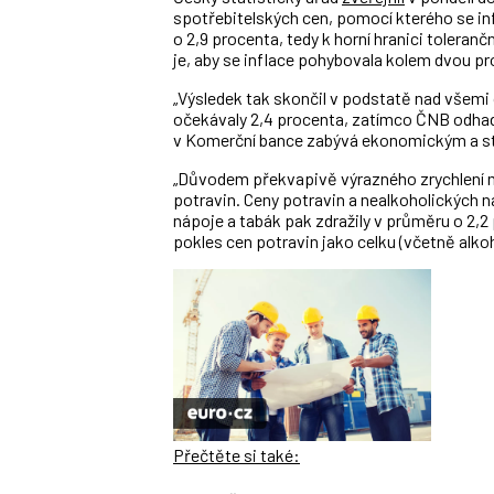
spotřebitelských cen, pomocí kterého se in
o 2,9 procenta, tedy k horní hranici tolera
je, aby se inflace pohybovala kolem dvou pr
„Výsledek tak skončil v podstatě nad všemi
očekávaly 2,4 procenta, zatímco ČNB odhadov
v Komerční bance zabývá ekonomickým a 
„Důvodem překvapivě výrazného zrychlení me
potravin. Ceny potravin a nealkoholických n
nápoje a tabák pak zdražily v průměru o 2,2
pokles cen potravin jako celku (včetně alkoh
Přečtěte si také: