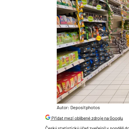
Autor: Depositphotos
Přidat mezi oblíbené zdroje na Googlu
Český statistický úřad
zveřejnil
v pondělí do