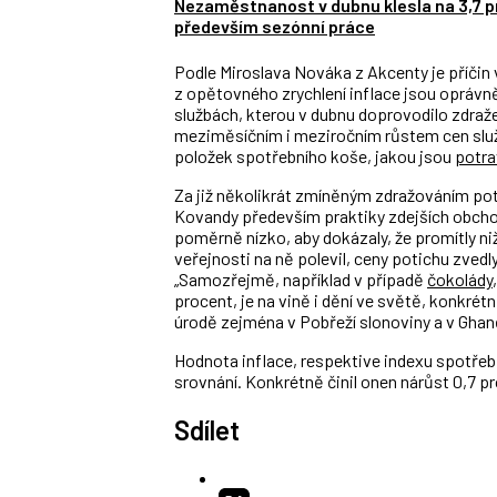
Nezaměstnanost v dubnu klesla na 3,7 pr
především sezónní práce
Podle Miroslava Nováka z Akcenty je příčin 
z opětovného zrychlení inflace jsou oprávně
službách, kterou v dubnu doprovodilo zdraže
meziměsíčním i meziročním růstem cen služeb
položek spotřebního koše, jakou jsou
potra
Za již několikrát zmíněným zdražováním pot
Kovandy především praktiky zdejších obcho
poměrně nízko, aby dokázaly, že promítly niž
veřejnosti na ně polevil, ceny potichu zvedly
„Samozřejmě, například v případě
čokolády
procent, je na vině i dění ve světě, konkrét
úrodě zejména v Pobřeží slonoviny a v Ghan
Hodnota inflace, respektive indexu spotřebi
srovnání. Konkrétně činil onen nárůst 0,7 p
Sdílet