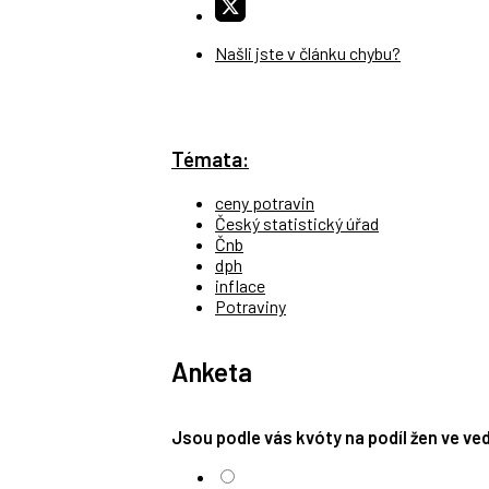
Našli jste v článku chybu?
Témata:
ceny potravin
Český statistický úřad
Čnb
dph
inflace
Potraviny
Anketa
Jsou podle vás kvóty na podíl žen ve v