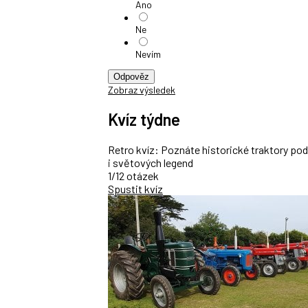
Ano
Ne
Nevím
Odpověz
Zobraz výsledek
Kvíz týdne
Retro kvíz: Poznáte historické traktory po
i světových legend
1/12 otázek
Spustit kvíz