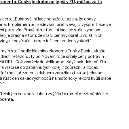
ocenta. Česko je druhé nejlepší v EU, můžou za to
vícero: „Dubnová inflace bohužel ukázala, že obavy
né. Problémem je především přetrvávající vyšší inflace ve
ní potravin. Právě struktura inflace se stále vysokým
 je zrádná v tom, že stačí cenový obrat u volatilních
viny
, a meziroční tempo inflace prudce vyskočí.“
ravin stojí podle hlavního ekonoma Trinity Bank Lukáše
dních řetězců. „Ty po Novém roce držely ceny potravin
ší DPH. Což vydržely do Velikonoc. Když pak tlak médií a
 a vrací se do zaběhnutých kolejí,“ zdůraznil a dodal:
, jež mezi březnem a dubnem zdražila o takřka jedenáct
ně růst cen kakaových bobů na historický rekord kvůli slabé
ě.“
telských cen, se v dubnu zvýšila i v rámci meziměsíčního
rocenta.