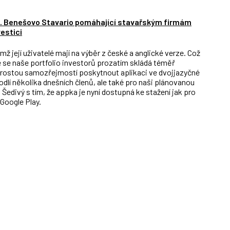
ám. Benešovo Stavario pomáhající stavařským firmám
estici
mž její uživatelé mají na výběr z české a anglické verze. Což
e se naše portfolio investorů prozatím skládá téměř
prostou samozřejmostí poskytnout aplikaci ve dvojjazyčné
odlí několika dnešních členů, ale také pro naši plánovanou
il Šedivý s tím, že appka je nyní dostupná ke stažení jak pro
 Google Play.