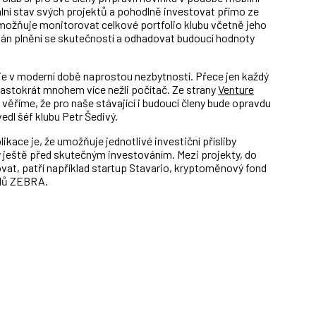
ální stav svých projektů a pohodlně investovat přímo ze
možňuje monitorovat celkové portfolio klubu včetně jeho
plán plnění se skutečností a odhadovat budoucí hodnoty
u je v moderní době naprostou nezbytností. Přece jen každý
 častokrát mnohem více nežli počítač. Ze strany
Venture
 věříme, že pro naše stávající i budoucí členy bude opravdu
edl šéf klubu Petr Šedivý.
ikace je, že umožňuje jednotlivé investiční přísliby
 ještě před skutečným investováním. Mezi projekty, do
vat, patří například startup Stavario, kryptoměnový fond
ilů ZEBRA.