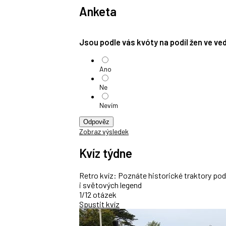
Anketa
Jsou podle vás kvóty na podíl žen ve v
Ano
Ne
Nevím
Odpověz
Zobraz výsledek
Kvíz týdne
Retro kvíz: Poznáte historické traktory po
i světových legend
1/12 otázek
Spustit kvíz