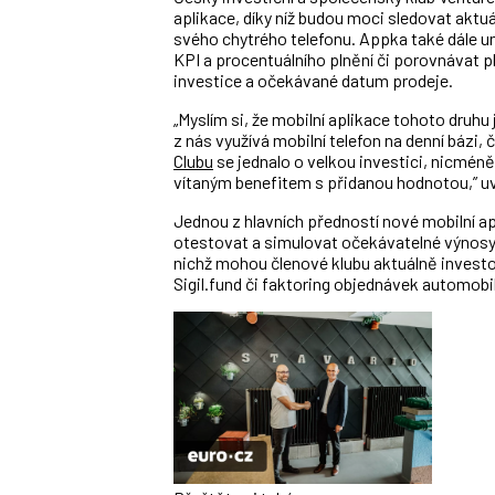
aplikace, díky níž budou moci sledovat aktu
svého chytrého telefonu. Appka také dále u
KPI a procentuálního plnění či porovnávat 
investice a očekávané datum prodeje.
„Myslím si, že mobilní aplikace tohoto druh
z nás využívá mobilní telefon na denní bázi,
Clubu
se jednalo o velkou investici, nicméně
vítaným benefitem s přidanou hodnotou,” uv
Jednou z hlavních předností nové mobilní apl
otestovat a simulovat očekávatelné výnosy
nichž mohou členové klubu aktuálně investo
Sigil.fund či faktoring objednávek automob