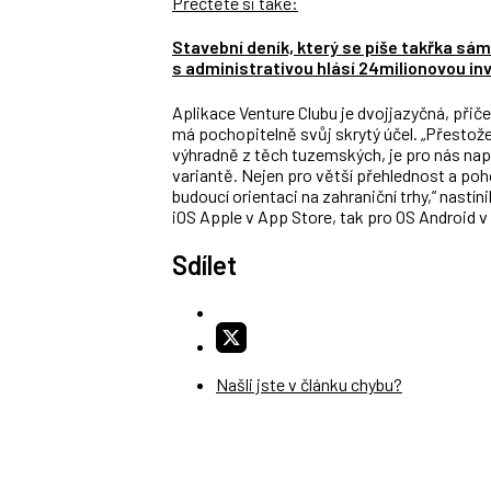
Přečtěte si také:
Stavební deník, který se píše takřka s
s administrativou hlásí 24milionovou inv
Aplikace Venture Clubu je dvojjazyčná, přiče
má pochopitelně svůj skrytý účel. „Přestož
výhradně z těch tuzemských, je pro nás na
variantě. Nejen pro větší přehlednost a poh
budoucí orientaci na zahraniční trhy,” nastín
iOS Apple v App Store, tak pro OS Android v
Sdílet
Našli jste v článku chybu?