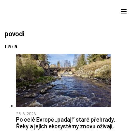
povodí
1
–
9
/
9
28. 5. 2026
Po celé Evropě „padají“ staré přehrady.
Řeky a jejich ekosystémy znovu ožívají,