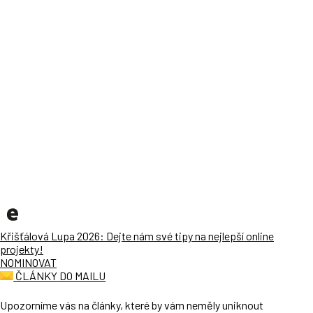
Křišťálová Lupa 2026: Dejte nám své tipy na nejlepší online
projekty!
NOMINOVAT
ČLÁNKY DO MAILU
Upozorníme vás na články, které by vám neměly uniknout