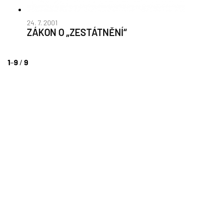
24. 7. 2001
ZÁKON O „ZESTÁTNĚNÍ“
1
–
9
/
9