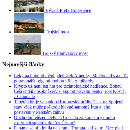
Bývalá Prefa Holešovice
Trojský most
Trojský tramvajový most
Nejnovější články
Léky na hubnutí mění jídelníček Ameriky. McDonald’s a další
potravinářští giganti mohou přijít o miliardy
Krypto už není jen hra pro technologické nadšence. Bohatí
Češi chtějí i osobní servis jako od privátní banky, říká Košťál
z Coinmate
Teherán hraje vabank o Hormuzský průliv. Tlak na Spojené
státy však může poškodit hlavně samotný Írán a jeho
postavení v Perském zálivu
Obchodní řetězec Delvita: Co stálo za koncem jednoho
z prvních supermarketů v Česku?
Panama se přiklonila na stranu Trumpa, teď za to těžce platí.