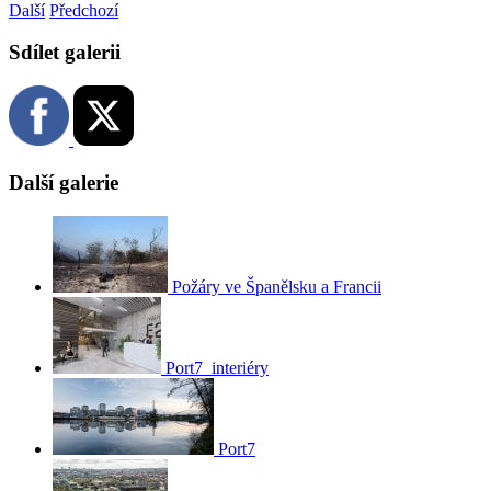
Další
Předchozí
Sdílet galerii
Další galerie
Požáry ve Španělsku a Francii
Port7_interiéry
Port7