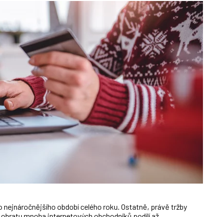
nejnáročnějšího období celého roku. Ostatně, právě tržby
 obratu mnoha internetových obchodníků podílí až