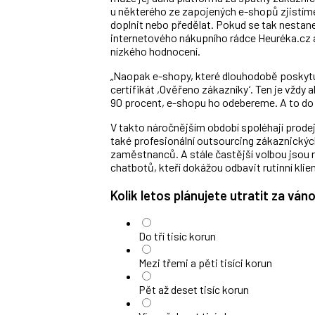
u některého ze zapojených e-shopů zjistíme
doplnit nebo předělat. Pokud se tak nestane
internetového nákupního rádce Heuréka.cz a 
nízkého hodnocení.
„Naopak e-shopy, které dlouhodobě poskytují
certifikát ,Ověřeno zákazníky
‘
. Ten je vždy 
90 procent, e-shopu ho odebereme. A to do d
V takto náročnějším období spoléhají prodejc
také profesionální outsourcing zákaznickýc
zaměstnanců. A stále častější volbou jsou 
chatbotů, kteří dokážou odbavit rutinní kli
Kolik letos plánujete utratit za ván
Do tří tisíc korun
Mezi třemi a pěti tisíci korun
Pět až deset tisíc korun