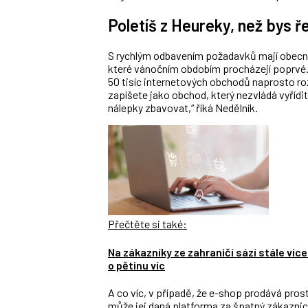
Poletíš z Heureky, než bys ř
S rychlým odbavením požadavků mají obecně 
které vánočním obdobím procházejí poprvé.
50 tisíc internetových obchodů naprosto ro
zapíšete jako obchod, který nezvládá vyřídit
nálepky zbavovat,“ říká Nedělník.
Přečtěte si také:
Na zákazníky ze zahraničí sází stále více
o pětinu víc
A co víc, v případě, že e-shop prodává pro
může jej daná platforma za špatný zákaznick