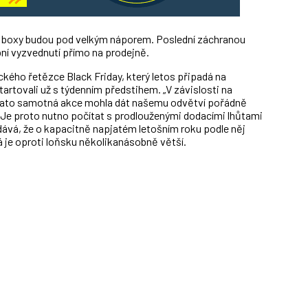
jní boxy budou pod velkým náporem. Poslední záchranou
ní vyzvednutí přímo na prodejně.
ckého řetězce Black Friday, který letos připadá na
startovali už s týdenním předstihem. „V závislosti na
 tato samotná akce mohla dát našemu odvětví pořádně
n. Je proto nutno počítat s prodlouženými dodacími lhůtami
dává, že o kapacitně napjatém letošním roku podle něj
á je oproti loňsku několikanásobně větší.