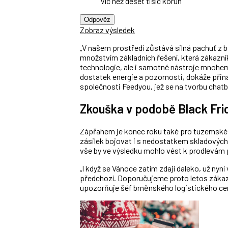
Víc než deset tisíc korun
Odpověz
Zobraz výsledek
„V našem prostředí zůstává silná pachuť z b
množstvím základních řešení, která zákaz
technologie, ale i samotné nástroje mnohem
dostatek energie a pozornosti, dokáže přiná
společnosti Feedyou, jež se na tvorbu chatb
Zkouška v podobě Black Fri
Zápřahem je konec roku také pro tuzemské l
zásilek bojovat i s nedostatkem skladovýc
vše by ve výsledku mohlo vést k prodlevá
„I když se Vánoce zatím zdají daleko, už nyní
předchozí. Doporučujeme proto letos zákazn
upozorňuje šéf brněnského logistického cen