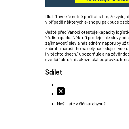
Dle Litavce je nutné počítat s tím, že výde
v případě některých e-shopů pak bude osob
Ještě před Vánoci otestuje kapacity logisti
24. listopadu. Někteří prodejci ale slevy od
zajímavosti slev a následném náporu by už
zabrat a narušit ho na celý následující týde
i v těchto dnech,“ upozorňuje a na závěr do
svědčí i aktuální zákaznická poptávka, kter
Sdílet
Našli jste v článku chybu?