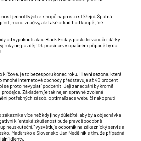
cnost jednotlivých e-shopů naprosto stěžejní. Špatná
nit jméno značky, ale také odradit od koupě jiné
dy od vypuknutí akce Black Friday, poslední vánoční dárky
výjimky nejpozději 19. prosince, v opačném případě by do
t
o klíčové, je to bezesporu konec roku. Hlavní sezóna, která
 pro mnohé internetové obchody představuje až 40 procent
bí se proto nevyplatí podcenit. Její zanedbání by kromě
i prodejce. Základem je tak nejen správně zvolená
nění potřebných zásob, optimalizace webu či nakopnutí
o zákazníka více než kdy jindy důležité, aby byla objednávka
egativní klientská zkušenost bude pravděpodobně
kup neuskuteční,“ vysvětluje odborník na zákaznický servis a
Česko, Maďarsko a Slovensko Jan Nedělník s tím, že případná
lní klienty.