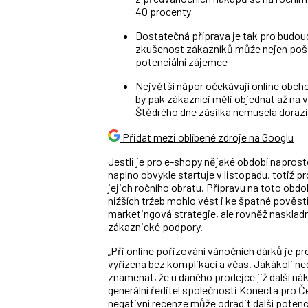
40 procenty
Dostatečná příprava je tak pro budou
zkušenost zákazníků může nejen pošpi
potenciální zájemce
Největší nápor očekávají online obcho
by pak zákazníci měli objednat až na 
Štědrého dne zásilka nemusela dorazi
Přidat mezi oblíbené zdroje na Googlu
Jestli je pro e-shopy nějaké období naprost
naplno obvykle startuje v listopadu, totiž
jejich ročního obratu. Přípravu na toto obdo
nižších tržeb mohlo vést i ke špatné pověst
marketingová strategie, ale rovněž nasklad
zákaznické podpory.
„Při online pořizování vánočních dárků je pr
vyřízena bez komplikací a včas. Jakákoli n
znamenat, že u daného prodejce již další ná
generální ředitel společnosti Konecta pro 
negativní recenze může odradit další potenciá