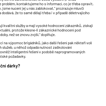
 problém, kontaktujeme ho s informací, co je třeba opravit,
, jsme nuceni jej u nás zablokovat,“ prozrazuje mluvčí
dodává, že to samé dělají třeba i v případě déletrvajícího
 kvalitní služby a mají vysoké hodnocení zákazníků, získají
aktuální, protože klesne-li zákaznické hodnocení pod
oby, než se znovu zvýší,“ doplňuje.
i na výpomoc brigádníků, jako další řešení pak někteří volí
h služeb, u něhož odpadá nutnost zaškolování
rovněž inteligentní řešení v podobě naprogramovaných
entské požadavky.
oční dárky?