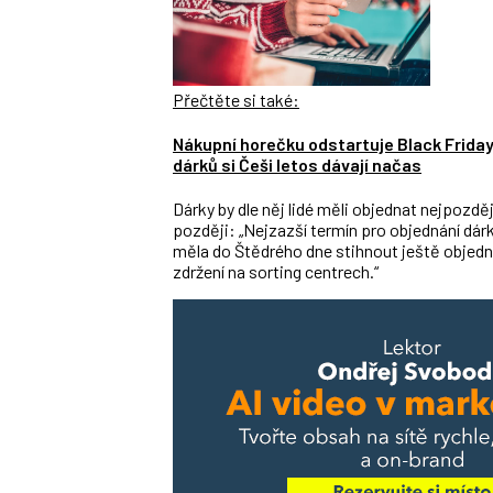
Přečtěte si také:
Nákupní horečku odstartuje Black Frida
dárků si Češi letos dávají načas
Dárky by dle něj lidé měli objednat nejpozdě
později: „Nejzazší termín pro objednání dár
měla do Štědrého dne stihnout ještě objedn
zdržení na sorting centrech.“