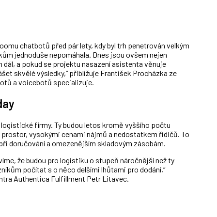
oomu chatbotů před pár lety, kdy byl trh penetrován velkým
níkům jednoduše nepomáhala. Dnes jsou ovšem nejen
 dál, a pokud se projektu nasazení asistenta věnuje
šet skvělé výsledky,“ přibližuje František Procházka ze
otů a voicebotů specializuje.
day
ogistické firmy. Ty budou letos kromě vyššího počtu
h prostor, vysokými cenami nájmů a nedostatkem řidičů. To
m při doručování a omezenějším skladovým zásobám.
 víme, že budou pro logistiku o stupeň náročnější než ty
íkům počítat s o něco delšími lhůtami pro dodání,“
tra Authentica Fulfillment Petr Litavec.