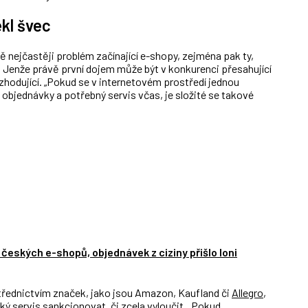
ekl švec
nejčastěji problém začínající e-shopy, zejména pak ty,
 Jenže právě první dojem může být v konkurenci přesahující
zhodující. „Pokud se v internetovém prostředí jednou
 objednávky a potřebný servis včas, je složité se takové
 českých e-shopů, objednávek z ciziny přišlo loni
střednictvím značek, jako jsou Amazon, Kaufland či
Allegro
,
ý servis sankcionovat, či zcela vyloučit. „Pokud