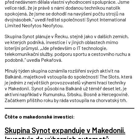
před nedávnem dělala vlastní vyhodnocení spolupráce. Jsme
velice rádi, že je právě s námi dodanou technikou natolik
spokojená, že jsme se dohodli na navýšení počtu strojů na
dvojnásobek,“ uvedl ředitel společnosti Synot International
Limited Neofytos Neofytou.
Skupina Synot plánuje v Řecku, stejně jako v dalších zemích,
ve kterých podniká, investice i v jiných oblastech mimo
loterijní průmysl. „Jde především o IT technologie,
telekomunikační služby, podporu sportu a cestovního ruchu a
podobně,“ uvedla Pekařová.
Minulý týden skupina oznámila rozšíření svých aktivit na
Balkáně, majetkově vstoupila do společnosti The Slots, která
je jedním z největších provozovatelů výherní hrací techniky
v Makedonii. Synot působí na Balkáně už téměř deset let, je
aktivní například v Rumunsku, Srbsku, Bosně a Hercegovině.
Začátkem příštího roku by ráda vstoupila na chorvatský trh.
Čtěte o makedonské investici:
Skupina Synot expanduje v Makedonii.