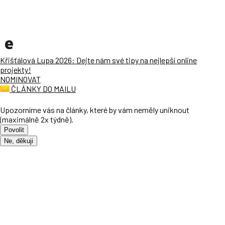
Křišťálová Lupa 2026: Dejte nám své tipy na nejlepší online
projekty!
NOMINOVAT
ČLÁNKY DO MAILU
Upozorníme vás na články, které by vám neměly uniknout
(maximálně 2x týdně).
Povolit
Ne, děkuji