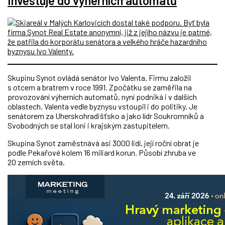
Investuje do výherních automatů
Skupinu Synot ovládá senátor Ivo Valenta. Firmu založil
s otcem a bratrem v roce 1991. Zpočátku se zaměřila na
provozování výherních automatů, nyní podniká i v dalších
oblastech. Valenta vedle byznysu vstoupil i do politiky. Je
senátorem za Uherskohradišťsko a jako lídr Soukromníků a
Svobodných se stal loni i krajským zastupitelem.
Skupina Synot zaměstnává asi 3000 lidí, její roční obrat je
podle Pekařové kolem 16 miliard korun. Působí zhruba ve
20 zemích světa.