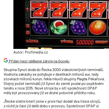
Autor: Profimedia.cz
Přidat mezi oblíbené zdroje na Googlu
Skupina Synot dodá do Řecka 2000 videoloterijních terminálů.
Hodnota zakázky se pohybuje v desítkách milionů eur, tedy
stovkách milionů korun, řekla mluvčí skupiny Magda Pekařová.
Stejný počet terminálů již Synot do země poslal po úspěšném
tendru v roce 2015. Nové stroje by v síti společnosti OPAP
měly být provozovány již ve druhé polovině příštího roku.
„Řecké státní loterii jsme v první fázi dodali dva tisíce strojů,
z nichž je část již delší dobu v provozu. Společnost OPAP si