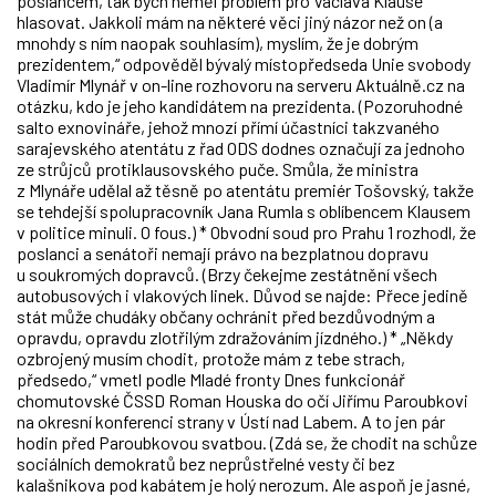
poslancem, tak bych neměl problém pro Václava Klause
hlasovat. Jakkoli mám na některé věci jiný názor než on (a
mnohdy s ním naopak souhlasím), myslím, že je dobrým
prezidentem,“ odpověděl bývalý místopředseda Unie svobody
Vladimír Mlynář v on-line rozhovoru na serveru Aktuálně.cz na
otázku, kdo je jeho kandidátem na prezidenta. (Pozoruhodné
salto exnovináře, jehož mnozí přímí účastníci takzvaného
sarajevského atentátu z řad ODS dodnes označují za jednoho
ze strůjců protiklausovského puče. Smůla, že ministra
z Mlynáře udělal až těsně po atentátu premiér Tošovský, takže
se tehdejší spolupracovník Jana Rumla s oblíbencem Klausem
v politice minuli. O fous.) * Obvodní soud pro Prahu 1 rozhodl, že
poslanci a senátoři nemají právo na bezplatnou dopravu
u soukromých dopravců. (Brzy čekejme zestátnění všech
autobusových i vlakových linek. Důvod se najde: Přece jedině
stát může chudáky občany ochránit před bezdůvodným a
opravdu, opravdu zlotřilým zdražováním jízdného.) * „Někdy
ozbrojený musím chodit, protože mám z tebe strach,
předsedo,“ vmetl podle Mladé fronty Dnes funkcionář
chomutovské ČSSD Roman Houska do očí Jiřímu Paroubkovi
na okresní konferenci strany v Ústí nad Labem. A to jen pár
hodin před Paroubkovou svatbou. (Zdá se, že chodit na schůze
sociálních demokratů bez neprůstřelné vesty či bez
kalašnikova pod kabátem je holý nerozum. Ale aspoň je jasné,