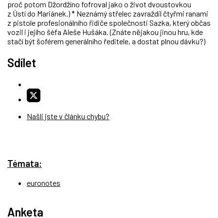
proč potom Džordžíno fofroval jako o život dvoustovkou
z Ústí do Mariánek.) * Neznámý střelec zavraždil čtyřmi ranami
z pistole profesionálního řidiče společnosti Sazka, který občas
vozil i jejího šéfa Aleše Hušáka. (Znáte nějakou jinou hru, kde
stačí být šoférem generálního ředitele, a dostat plnou dávku?)
Sdílet
Našli jste v článku chybu?
Témata:
euronotes
Anketa