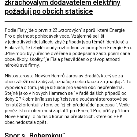
zkrachovalým dodavatelem elektřiny
požadují po obcích statisíce
Podle Fialy jde o první z 23 „vzorových“ sporů, které Energie
Pro o platnost pohledávek vede. Vzájemně se liší
v jednotlivých detailech, zbylé případy jsou téměř identické a
Fiala věří, že i zbylé soudy rozhodnou ve prospěch Energie Pro.
„Plné moci byly úředně ověřené a podepsaná zástupcem dané
obce, školy, školky,“ je Fiala přesvědčen o právoplatnosti
nároků své firmy.
Místostarosta Nových Hamrů Jaroslav Bradáč, který se za
obec záležitostí zabýval, označuje celou kauzu za „maglajz“. To
vypovídá o tom, jak je situace pro vedení obcí nepřehledná.
Stejně jako v Nových Hamrech se i v řadě dalších případů od
doby EPK obměnila zastupitelstva a současní starostové se
jen stěží orientují v tom, co jejich předchůdci podepsali. Vedle
peněz, které obec musí zaplatit pro Energii Pro, přišly přitom
Nové Hamry i o 35 tisíc korun na přeplatcích, které od EPK
obec nedostala zpět.
Spor s „Bohemkou“