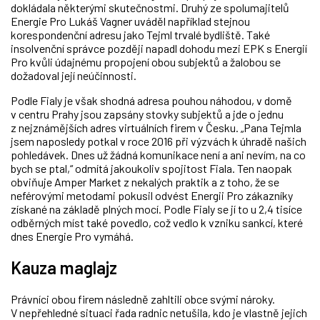
dokládala některými skutečnostmi. Druhý ze spolumajitelů
Energie Pro Lukáš Vagner uváděl například stejnou
korespondenční adresu jako Tejml trvalé bydliště. Také
insolvenční správce později napadl dohodu mezi EPK s Energií
Pro kvůli údajnému propojení obou subjektů a žalobou se
dožadoval její neúčinnosti.
Podle Fialy je však shodná adresa pouhou náhodou, v domě
v centru Prahy jsou zapsány stovky subjektů a jde o jednu
z nejznámějších adres virtuálních firem v Česku. „Pana Tejmla
jsem naposledy potkal v roce 2016 při výzvách k úhradě našich
pohledávek. Dnes už žádná komunikace není a ani nevím, na co
bych se ptal,“ odmítá jakoukoliv spojitost Fiala. Ten naopak
obviňuje Amper Market z nekalých praktik a z toho, že se
neférovými metodami pokusil odvést Energii Pro zákazníky
získané na základě plných mocí. Podle Fialy se jí to u 2,4 tisíce
odběrných míst také povedlo, což vedlo k vzniku sankcí, které
dnes Energie Pro vymáhá.
Kauza maglajz
Právníci obou firem následně zahltili obce svými nároky.
V nepřehledné situaci řada radnic netušila, kdo je vlastně jejich