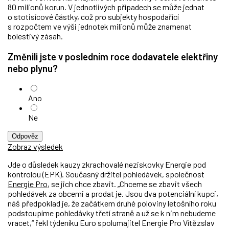
80 milionů korun. V jednotlivých případech se může jednat
o stotisícové částky, což pro subjekty hospodařící
s rozpočtem ve výši jednotek milionů může znamenat
bolestivý zásah.
Změnili jste v posledním roce dodavatele elektřiny
nebo plynu?
Ano
Ne
Odpověz
Zobraz výsledek
Jde o důsledek kauzy zkrachovalé neziskovky Energie pod
kontrolou (EPK). Současný držitel pohledávek, společnost
Energie Pro
, se jich chce zbavit. „Chceme se zbavit všech
pohledávek za obcemi a prodat je. Jsou dva potenciální kupci,
náš předpoklad je, že začátkem druhé poloviny letošního roku
podstoupíme pohledávky třetí straně a už se k nim nebudeme
vracet,“ řekl týdeníku Euro spolumajitel Energie Pro Vítězslav