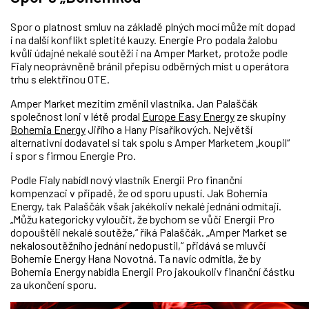
Spor o platnost smluv na základě plných mocí může mít dopad
i na další konflikt spletité kauzy. Energie Pro podala žalobu
kvůli údajné nekalé soutěži i na Amper Market, protože podle
Fialy neoprávněně bránil přepisu odběrných míst u operátora
trhu s elektřinou OTE.
Amper Market mezitím změnil vlastníka. Jan Palaščák
společnost loni v létě prodal
Europe Easy Energy
ze skupiny
Bohemia Energy
Jiřího a Hany Písaříkových. Největší
alternativní dodavatel si tak spolu s Amper Marketem „koupil“
i spor s firmou Energie Pro.
Podle Fialy nabídl nový vlastník Energii Pro finanční
kompenzaci v případě, že od sporu upustí. Jak Bohemia
Energy, tak Palaščák však jakékoliv nekalé jednání odmítají.
„Můžu kategoricky vyloučit, že bychom se vůči Energii Pro
dopouštěli nekalé soutěže,“ říká Palaščák. „Amper Market se
nekalosoutěžního jednání nedopustil,“ přidává se mluvčí
Bohemie Energy Hana Novotná. Ta navíc odmítla, že by
Bohemia Energy nabídla Energii Pro jakoukoliv finanční částku
za ukončení sporu.