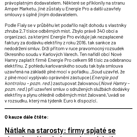
právoplatným dodavatelem. Některé se přiklonily na stranu
Amper Marketu, jiné zůstaly u Energie Pro a další uzavřely
smlouvy s úplně jiným dodavatelem.
Podle Fialy se v průběhu let podařilo najít dohodu s vlastníky
zhruba 2,7 tisíce odběrných míst. Zbylo právě 340 obcí a
organizací, za kterými Energie Pro eviduje jak nezaplacené
faktury za dodávku elektřiny z roku 2016, tak sankce za
nedodržení smluv. Drží přitom v ruce pravomocný rozsudek
Okresního soudu v Karlových Varech. Ten nařídil obci Nové
Hamry zaplatit firmě Energie Pro celkem 98 tisíc za odebranou
elektřinu. Z pohledu karlovarského soudu tak byla smlouva
uzavřená na základě plné moci v pořádku. „Soud uzavřel, že
z plné moci vyplývalo oprávnění zástupce (
Energie pod
kontrolou – pozn. red.
) zastupovat žalovanou (
Nové Hamry –
pozn. red.
) při uzavření smluv o sdružených službách dodávky
elektřiny a plynu ohledně odběrných míst žalované,“uvádí se
v rozsudku, který má týdeník Euro k dispozici.
O kauze dále čtěte:
Nátlak na starosty: firmy spjaté se