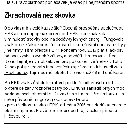
Fiala. Právoplatnost pohledávek je však přinejmenším sporná.
Zkrachovalá neziskovka
O co vlastně v celé kauze šlo? Obecně prospěšná společnost
EPK a na ni napojená společnost EPK Trade nalákala
v minulosti stovky obcí na dodávky levných energií. Fungovala
však pouze jako zprostředkovatel, skutečnými dodavateli byly
jiné firmy. Těm přestala EPK koncem roku 2015 platit, ačkoliv
od obcí vybírala vysoké zálohy, a později zkrachovala. Ředitel
David Tejml je nyní obžalován pro poškození věřitele a z toho,
že nespolupracoval s insolvenčním správcem. Jak uvedl
web
iRozhlas.cz
, Tejml se měl obohatit o více než 46 milionů korun.
Po EPK však zůstalo lukrativní portfolio odběrných míst,
o které se záhy rozhořel ostrý boj. EPK na základě plných mocí
podepsaných obcemi totiž uzavřela s Energií Pro smlouvu. Ta
měla původně fungovat jako dodavatel pro
zprostředkovatelskou EPK, od ledna 2016 pak dodávat energie
obcím napřímo. Právě plné moci obcí hrají v celém případu
klíčovou roli.