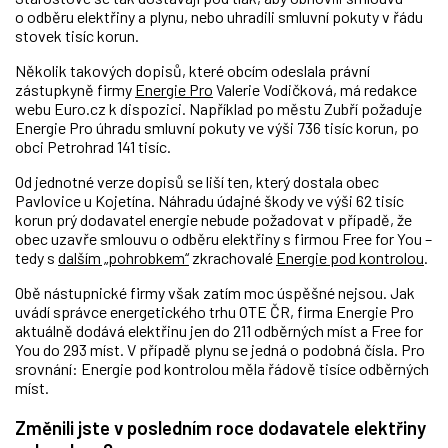
o odběru elektřiny a plynu, nebo uhradili smluvní pokuty v řádu
stovek tisíc korun.
Několik takových dopisů, které obcím odeslala právní
zástupkyně firmy
Energie Pro
Valerie Vodičková, má redakce
webu Euro.cz k dispozici. Například po městu Zubří požaduje
Energie Pro úhradu smluvní pokuty ve výši 736 tisíc korun, po
obci Petrohrad 141 tisíc.
Od jednotné verze dopisů se liší ten, který dostala obec
Pavlovice u Kojetína. Náhradu údajné škody ve výši 62 tisíc
korun prý dodavatel energie nebude požadovat v případě, že
obec uzavře smlouvu o odběru elektřiny s firmou Free for You –
tedy s
dalším „pohrobkem“
zkrachovalé
Energie pod kontrolou
.
Obě nástupnické firmy však zatím moc úspěšné nejsou. Jak
uvádí správce energetického trhu OTE ČR, firma Energie Pro
aktuálně dodává elektřinu jen do 211 odběrných míst a Free for
You do 293 míst. V případě plynu se jedná o podobná čísla. Pro
srovnání: Energie pod kontrolou měla řádově tisíce odběrných
míst.
Změnili jste v posledním roce dodavatele elektřiny