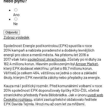
nebo plynu?
Ano
Ne
Odpověz
Zobraz výsledek
Společnost Energie pod kontrolou (EPK) spustila v roce
2014 kampaň a nabízela poradenství a dodávky levnějších
energií pro obce a menší města. Na přelomu let 2016 a
2017 však tato
společnost zkrachovala
. Zůstaly po ní dluhy za
162,4 milionu korun. Hlavním poškozeným byl
Amper Market
,
který EPK dodávat elektřinu; přišel o 89,7 milionu korun.
Věřitelů je celkem 464, většinou se jedná o obce a základní
školy, kterým EPK nevrátila zálohy nebo přeplatky za energie.
Kauza má i politický rozměr. Před komunálními volbami v roce
2014 společnost EPK doporučovaly špičky KDU-ČSL včetně
stranického předsedy Pavla Bělobrádka. Jak v únoru
uvedl web
Českého rozhlasu
, státní zastupitelství obžalovalo ředitele
EPK Davida Tejmla. Hrozí mu až osm let za mřížemi.