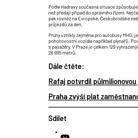
Podle Hadravy současná situace způsobuje z
než předají případ do správního řízení. Nejča
pak rovněž na Evropské, Českobrodské neb
průjezdů za den.
Pruhy vznikly zejména pro autobusy MHD, jez
pohotovostní vozidla například plynařů. Pov
s pasažéry. V Praze je celkem 129 vyhrazený
26 995 metrů.
Dále čtěte:
Rafaj potvrdil půlmilionovou
Praha zvýší plat zaměstnanc
Sdílet