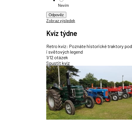
Nevím
Odpověz
Zobraz výsledek
Kvíz týdne
Retro kvíz: Poznáte historické traktory po
i světových legend
1/12 otázek
Spustit kvíz