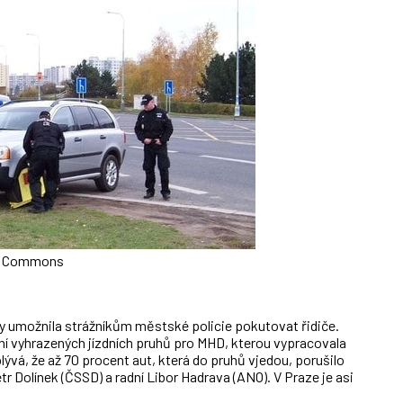
ie Commons
y umožnila strážníkům městské policie pokutovat řidiče.
í vyhrazených jízdních pruhů pro MHD, kterou vypracovala
ývá, že až 70 procent aut, která do pruhů vjedou, porušilo
r Dolínek (ČSSD) a radní Libor Hadrava (ANO). V Praze je asi