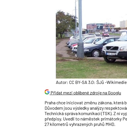
Autor: CC BY-SA 3.0: ŠJů -Wikimed
Přidat mezi oblíbené zdroje na Googlu
Praha chce iniciovat změnu zákona, která b
Důvodem jsou výsledky analýzy respektován
Technická správa komunikací (TSK). Z ní vypl
předpisy. Uvedli to náměstek primátorky Pet
27 kilometrů vyhrazených pruhů MHD.