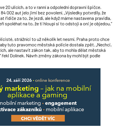
 20 ulicích, a to v ranní a odpolední dopravní špičce.
4 002 aut jelo jimi bez povolení. „Výsledky potvrdily, že
t řidiče za to, že jezdí, ale když máme nastavena pravidla,
 spoléhat na to, že ti hloupí si to odstojí a oni je objedou,“
isté, strážníci to už několik let nesmí. Praha proto chce
, aby tuto pravomoc městská policie dostala zpět. „Nechci,
zích, ale nastavit zákon tak, aby to mohla dělat městská
,“ řekl Dolínek. Návrh změny zákona by mohl být podle