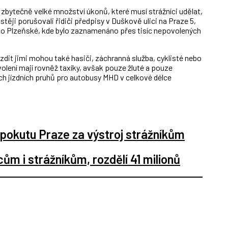
bytečně velké množství úkonů, které musí strážníci udělat,
stěji porušovali řidiči předpisy v Duškově ulici na Praze 5,
o Plzeňské, kde bylo zaznamenáno přes tisíc nepovolených
dit jimi mohou také hasiči, záchranná služba, cyklisté nebo
olení mají rovněž taxíky, avšak pouze žluté a pouze
ch jízdních pruhů pro autobusy MHD v celkové délce
 pokutu Praze za výstroj strážníkům
ům i strážníkům, rozdělí 41 milionů