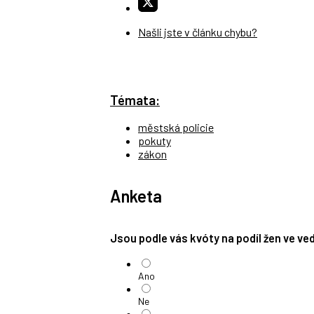
Našli jste v článku chybu?
Témata:
městská policie
pokuty
zákon
Anketa
Jsou podle vás kvóty na podíl žen ve v
Ano
Ne