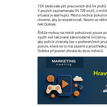
TSK sledovala pět pracovních dnů 54 pruhů ve
V pruzích zaznamenala 114 728 vozů, z nichž 8
situace je alarmující. Město nechce pokutova
chceme, aby je respektovali. Nesmí se někteří
řekl Dolínek.
Řidiče mohou na místě pokutovat pouze polic
využít své takzvané zákonodárné iniciativy
aby policie ztrácela čas v preferenčních pru
policie, která na to má zázemí a prostředky
Dolínka připraven zhruba do dvou měsíců.