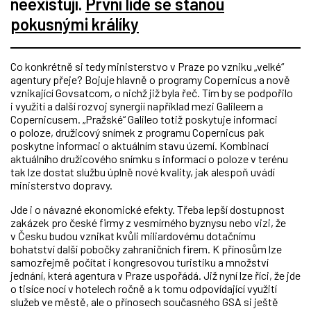
neexistují.
První lidé se stanou
pokusnými králíky
Co konkrétně si tedy ministerstvo v Praze po vzniku „velké“
agentury přeje? Bojuje hlavně o programy Copernicus a nově
vznikající Govsatcom, o nichž již byla řeč. Tím by se podpořilo
i využití a další rozvoj synergií například mezi Galileem a
Copernicusem. „Pražské“ Galileo totiž poskytuje informaci
o poloze, družicový snímek z programu Copernicus pak
poskytne informaci o aktuálním stavu území. Kombinací
aktuálního družicového snímku s informací o poloze v terénu
tak lze dostat službu úplně nové kvality, jak alespoň uvádí
ministerstvo dopravy.
Jde i o návazné ekonomické efekty. Třeba lepší dostupnost
zakázek pro české firmy z vesmírného byznysu nebo vizi, že
v Česku budou vznikat kvůli miliardovému dotačnímu
bohatství další pobočky zahraničních firem. K přínosům lze
samozřejmě počítat i kongresovou turistiku a množství
jednání, která agentura v Praze uspořádá. Již nyní lze říci, že jde
o tisíce nocí v hotelech ročně a k tomu odpovídající využití
služeb ve městě, ale o přínosech současného GSA si ještě