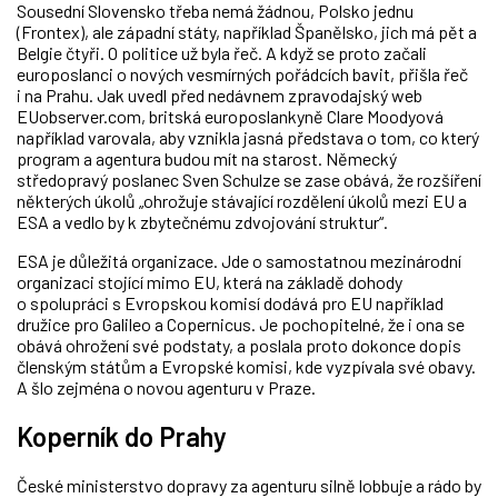
Sousední Slovensko třeba nemá žádnou, Polsko jednu
(Frontex), ale západní státy, například Španělsko, jich má pět a
Belgie čtyři. O politice už byla řeč. A když se proto začali
europoslanci o nových vesmírných pořádcích bavit, přišla řeč
i na Prahu. Jak uvedl před nedávnem zpravodajský web
EUobserver.com, britská europoslankyně Clare Moodyová
například varovala, aby vznikla jasná představa o tom, co který
program a agentura budou mít na starost. Německý
středopravý poslanec Sven Schulze se zase obává, že rozšíření
některých úkolů „ohrožuje stávající rozdělení úkolů mezi EU a
ESA a vedlo by k zbytečnému zdvojování struktur“.
ESA je důležitá organizace. Jde o samostatnou mezinárodní
organizaci stojící mimo EU, která na základě dohody
o spolupráci s Evropskou komisí dodává pro EU například
družice pro Galileo a Copernicus. Je pochopitelné, že i ona se
obává ohrožení své podstaty, a poslala proto dokonce dopis
členským státům a Evropské komisi, kde vyzpívala své obavy.
A šlo zejména o novou agenturu v Praze.
Koperník do Prahy
České ministerstvo dopravy za agenturu silně lobbuje a rádo by