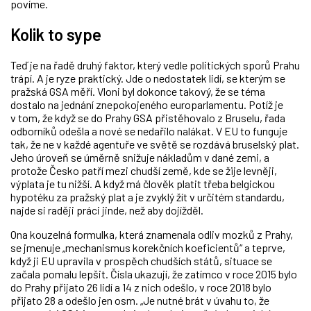
povíme.
Kolik to sype
Teď je na řadě druhý faktor, který vedle politických sporů Prahu
trápí. A je ryze praktický. Jde o nedostatek lidí, se kterým se
pražská GSA měří. Vloni byl dokonce takový, že se téma
dostalo na jednání znepokojeného europarlamentu. Potíž je
v tom, že když se do Prahy GSA přistěhovalo z Bruselu, řada
odborníků odešla a nové se nedařilo nalákat. V EU to funguje
tak, že ne v každé agentuře ve světě se rozdává bruselský plat.
Jeho úroveň se úměrně snižuje nákladům v dané zemi, a
protože Česko patří mezi chudší země, kde se žije levněji,
výplata je tu nižší. A když má člověk platit třeba belgickou
hypotéku za pražský plat a je zvyklý žít v určitém standardu,
najde si raději práci jinde, než aby dojížděl.
Ona kouzelná formulka, která znamenala odliv mozků z Prahy,
se jmenuje „mechanismus korekčních koeficientů“ a teprve,
když ji EU upravila v prospěch chudších států, situace se
začala pomalu lepšit. Čísla ukazují, že zatímco v roce 2015 bylo
do Prahy přijato 26 lidí a 14 z nich odešlo, v roce 2018 bylo
přijato 28 a odešlo jen osm. „Je nutné brát v úvahu to, že