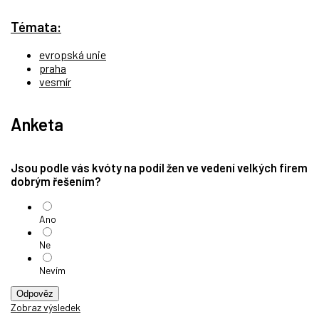
Témata:
evropská unie
praha
vesmír
Anketa
Jsou podle vás kvóty na podíl žen ve vedení velkých firem
dobrým řešením?
Ano
Ne
Nevím
Odpověz
Zobraz výsledek