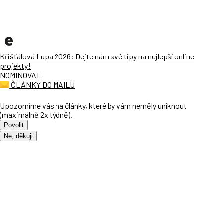
Křišťálová Lupa 2026: Dejte nám své tipy na nejlepší online
projekty!
NOMINOVAT
ČLÁNKY DO MAILU
Upozorníme vás na články, které by vám neměly uniknout
(maximálně 2x týdně).
Povolit
Ne, děkuji