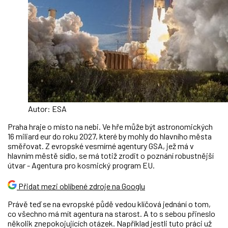
Autor: ESA
Praha hraje o místo na nebi. Ve hře může být astronomických
16 miliard eur do roku 2027, které by mohly do hlavního města
směřovat. Z evropské vesmírné agentury GSA, jež má v
hlavním městě sídlo, se má totiž zrodit o poznání robustnější
útvar - Agentura pro kosmický program EU.
Přidat mezi oblíbené zdroje na Googlu
Právě teď se na evropské půdě vedou klíčová jednání o tom,
co všechno má mít agentura na starost. A to s sebou přineslo
několik znepokojujících otázek. Například jestli tuto práci už