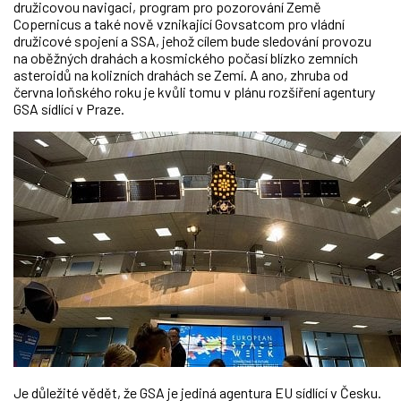
družicovou navigaci, program pro pozorování Země
Copernicus a také nově vznikající Govsatcom pro vládní
družicové spojení a SSA, jehož cílem bude sledování provozu
na oběžných drahách a kosmického počasí blízko zemních
asteroidů na kolizních drahách se Zemí. A ano, zhruba od
června loňského roku je kvůli tomu v plánu rozšíření agentury
GSA sídlící v Praze.
Je důležité vědět, že GSA je jediná agentura EU sídlící v Česku.