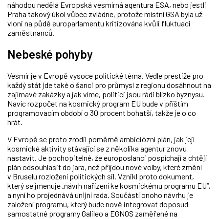
náhodou nedělá Evropská vesmírná agentura ESA, nebo jestli
Praha takový úkol vůbec zvládne, protože místní GSA byla už
vloni na půdě europarlamentu kritizována kvůli fluktuaci
zaměstnanců.
Nebeské pohyby
Vesmír je v Evropě vysoce politické téma. Vedle prestiže pro
každý stát jde také o šanci pro průmysl z regionu dosáhnout na
zajímavé zakázky a jak víme, politici jsou rádi blízko byznysu.
Navíc rozpočet na kosmický program EU bude v příštím
programovacím období o 30 procent bohatší, takže je o co
hrát.
V Evropě se proto zrodil poměrně ambiciózní plán, jak její
kosmické aktivity stávající se z několika agentur znovu
nastavit. Je pochopitelné, že europoslanci pospíchají a chtějí
plán odsouhlasit do jara, než přijdou nové volby, které změní
v Bruselu rozložení politických sil. Vznikl proto dokument,
který se jmenuje „návrh nařízení ke kosmickému programu EU“,
a nyní ho projednává unijní rada. Součástí onoho návrhu je
založení programu, který bude nově integrovat doposud
samostatné programy Galileo a EGNOS zaměřené na