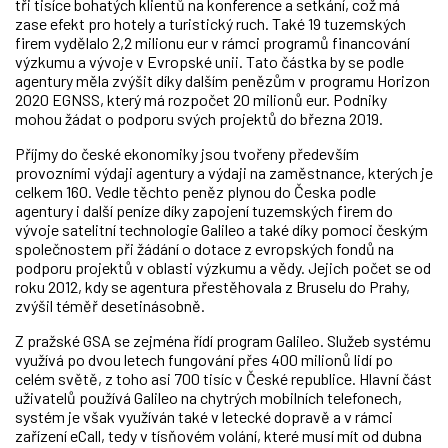
tři tisíce bohatých klientů na konference a setkání, což má
zase efekt pro hotely a turistický ruch. Také 19 tuzemských
firem vydělalo 2,2 milionu eur v rámci programů financování
výzkumu a vývoje v Evropské unii. Tato částka by se podle
agentury měla zvýšit díky dalším penězům v programu Horizon
2020 EGNSS, který má rozpočet 20 milionů eur. Podniky
mohou žádat o podporu svých projektů do března 2019.
Příjmy do české ekonomiky jsou tvořeny především
provozními výdaji agentury a výdaji na zaměstnance, kterých je
celkem 160. Vedle těchto peněz plynou do Česka podle
agentury i další peníze díky zapojení tuzemských firem do
vývoje satelitní technologie Galileo a také díky pomoci českým
společnostem při žádání o dotace z evropských fondů na
podporu projektů v oblasti výzkumu a vědy. Jejich počet se od
roku 2012, kdy se agentura přestěhovala z Bruselu do Prahy,
zvýšil téměř desetinásobně.
Z pražské GSA se zejména řídí program Galileo. Služeb systému
využívá po dvou letech fungování přes 400 milionů lidí po
celém světě, z toho asi 700 tisíc v České republice. Hlavní část
uživatelů používá Galileo na chytrých mobilních telefonech,
systém je však využíván také v letecké dopravě a v rámci
zařízení eCall, tedy v tísňovém volání, které musí mít od dubna