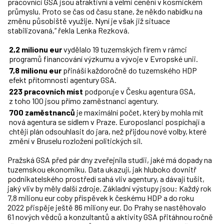
pracovníci GSA jsou atraktivní a velmi cenění v kosmickém
průmyslu. Proto se čas od času stane, že někdo nabídku na
změnu působiště využije. Nyní je však již situace
stabilizovaná,“ řekla Lenka Rezková.
2,2 milionu eur
vydělalo 19 tuzemských firem v rámci
programů financování výzkumu a vývoje v Evropské unii.
7,8 milionu eur
přináší každoročně do tuzemského HDP
efekt přítomnosti agentury GSA.
223 pracovních míst
podporuje v Česku agentura GSA,
z toho 100 jsou přímo zaměstnanci agentury.
700 zaměstnanců
je maximální počet, který by mohla mít
nová agentura se sídlem v Praze. Europoslanci pospíchají a
chtějí plán odsouhlasit do jara, než přijdou nové volby, které
změní v Bruselu rozložení politických sil.
Pražská GSA před pár dny zveřejnila studii, jaké má dopady na
tuzemskou ekonomiku. Data ukazují, jak hluboko dovnitř
podnikatelského prostředí sahá vliv agentury, a dávají tušit,
jaký vliv by měly další zdroje. Základní výstupy jsou: Každý rok
7,8 milionu eur coby příspěvek k českému HDP a do roku
2022 přispěje ještě 86 miliony eur. Do Prahy se nastěhovalo
61 nových vědců a konzultantů a aktivity GSA přitáhnou ročně