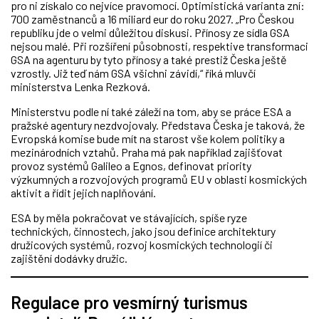
pro ni získalo co nejvíce pravomocí. Optimistická varianta zní:
700 zaměstnanců a 16 miliard eur do roku 2027. „Pro Českou
republiku jde o velmi důležitou diskusi. Přínosy ze sídla GSA
nejsou malé. Při rozšíření působnosti, respektive transformaci
GSA na agenturu by tyto přínosy a také prestiž Česka ještě
vzrostly. Již teď nám GSA všichni závidí,“ říká mluvčí
ministerstva Lenka Rezková.
Ministerstvu podle ní také záleží na tom, aby se práce ESA a
pražské agentury nezdvojovaly. Představa Česka je taková, že
Evropská komise bude mít na starost vše kolem politiky a
mezinárodních vztahů. Praha má pak například zajišťovat
provoz systémů Galileo a Egnos, definovat priority
výzkumných a rozvojových programů EU v oblasti kosmických
aktivit a řídit jejich naplňování.
ESA by měla pokračovat ve stávajících, spíše ryze
technických, činnostech, jako jsou definice architektury
družicových systémů, rozvoj kosmických technologií či
zajištění dodávky družic.
Regulace pro vesmírný turismus